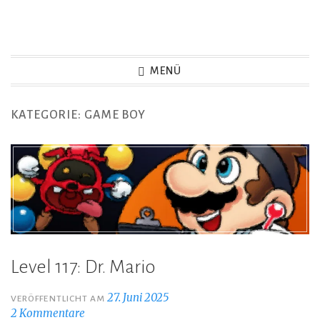
Zum
Inhalt
Game Not Over
springen
MENÜ
KATEGORIE:
GAME BOY
Level 117: Dr. Mario
27. Juni 2025
VERÖFFENTLICHT AM
2 Kommentare