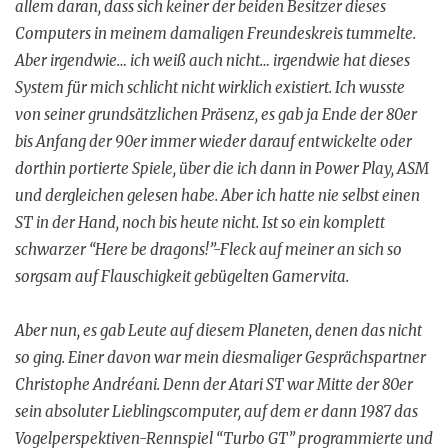
allem daran, dass sich keiner der beiden Besitzer dieses
Computers in meinem damaligen Freundeskreis tummelte.
Aber irgendwie… ich weiß auch nicht… irgendwie hat dieses
System für mich schlicht nicht wirklich existiert. Ich wusste
von seiner grundsätzlichen Präsenz, es gab ja Ende der 80er
bis Anfang der 90er immer wieder darauf entwickelte oder
dorthin portierte Spiele, über die ich dann in Power Play, ASM
und dergleichen gelesen habe. Aber ich hatte nie selbst einen
ST in der Hand, noch bis heute nicht. Ist so ein komplett
schwarzer “Here be dragons!”-Fleck auf meiner an sich so
sorgsam auf Flauschigkeit gebügelten Gamervita.
Aber nun, es gab Leute auf diesem Planeten, denen das nicht
so ging. Einer davon war mein diesmaliger Gesprächspartner
Christophe Andréani. Denn der Atari ST war Mitte der 80er
sein absoluter Lieblingscomputer, auf dem er dann 1987 das
Vogelperspektiven-Rennspiel “Turbo GT” programmierte und