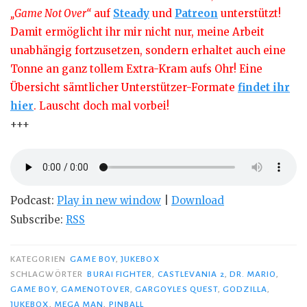
„Game Not Over“
auf
Steady
und
Patreon
unterstützt!
Damit ermöglicht ihr mir nicht nur, meine Arbeit
unabhängig fortzusetzen, sondern erhaltet auch eine
Tonne an ganz tollem Extra-Kram aufs Ohr! Eine
Übersicht sämtlicher Unterstützer-Formate
findet ihr
hier
. Lauscht doch mal vorbei!
+++
Podcast:
Play in new window
|
Download
Subscribe:
RSS
KATEGORIEN
GAME BOY
,
JUKEBOX
SCHLAGWÖRTER
BURAI FIGHTER
,
CASTLEVANIA 2
,
DR. MARIO
,
GAME BOY
,
GAMENOTOVER
,
GARGOYLES QUEST
,
GODZILLA
,
JUKEBOX
,
MEGA MAN
,
PINBALL