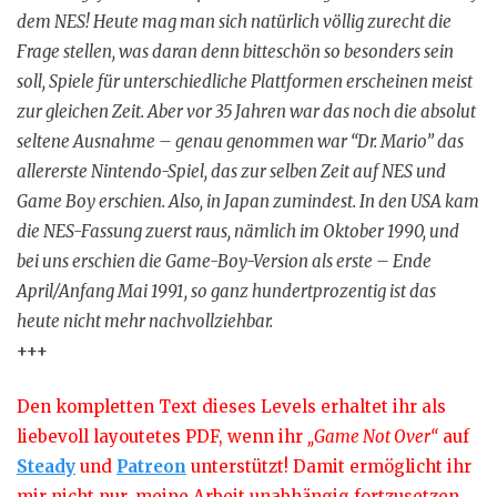
dem NES! Heute mag man sich natürlich völlig zurecht die
Frage stellen, was daran denn bitteschön so besonders sein
soll, Spiele für unterschiedliche Plattformen erscheinen meist
zur gleichen Zeit. Aber vor 35 Jahren war das noch die absolut
seltene Ausnahme – genau genommen war “Dr. Mario” das
allererste Nintendo-Spiel, das zur selben Zeit auf NES und
Game Boy erschien. Also, in Japan zumindest. In den USA kam
die NES-Fassung zuerst raus, nämlich im Oktober 1990, und
bei uns erschien die Game-Boy-Version als erste – Ende
April/Anfang Mai 1991, so ganz hundertprozentig ist das
heute nicht mehr nachvollziehbar.
+++
Den kompletten Text dieses Levels erhaltet ihr als
liebevoll layoutetes PDF, wenn ihr
„Game Not Over“
auf
Steady
und
Patreon
unterstützt! Damit ermöglicht ihr
mir nicht nur, meine Arbeit unabhängig fortzusetzen,