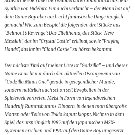
Schwärmereien über den wunderbaren Soundtrack aus dem
Synthie von Hidehiro Funauchi verbracht – der Mann hat auf
dem Game Boy aber auch echt fantastische Dinge möglich
gemacht! Wie zum Beispiel die folgenden drei Stücke aus
“Belmont’s Revenge”: Das Titelthema, das Stück “New
Messiah”, das im “Crystal Castle” erklingt, sowie “Praying
Hands”, das ihr im “Cloud Castle” zu hören bekommt.
Der nächste Titel auf meiner Liste ist “Godzilla” – und dieser
Name ist nicht nur durch den aktuellen Oscargewinn von
“Godzilla Minus One” gerade in gelegentlicher Munde,
sondern natürlich auch schon seit Ewigkeiten in der
Spielewelt vertreten. Meist in Form von irgendwelchen
Haudruff-Rummsbumms-Dingern, in denen man übergroße
Motten oder Teile von Tokio kaputt kloppt. Nicht so in dem
Spiel, das ursprünglich 1985 auf den japanischen MSX-
Systemen erschien und 1990 auf den Game Boy umgesetzt