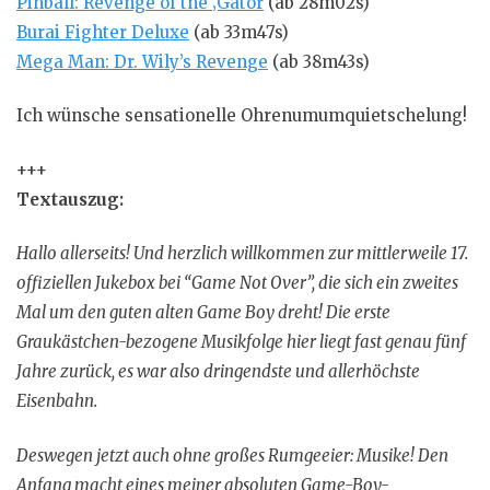
Pinball: Revenge of the ‚Gator
(ab 28m02s)
Burai Fighter Deluxe
(ab 33m47s)
Mega Man: Dr. Wily’s Revenge
(ab 38m43s)
Ich wünsche sensationelle Ohrenumumquietschelung!
+++
Textauszug:
Hallo allerseits! Und herzlich willkommen zur mittlerweile 17.
offiziellen Jukebox bei “Game Not Over”, die sich ein zweites
Mal um den guten alten Game Boy dreht! Die erste
Graukästchen-bezogene Musikfolge hier liegt fast genau fünf
Jahre zurück, es war also dringendste und allerhöchste
Eisenbahn.
Deswegen jetzt auch ohne großes Rumgeeier: Musike! Den
Anfang macht eines meiner absoluten Game-Boy-