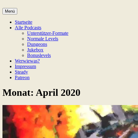
Zum
Inhalt
Menü
Game Not Over
springen
Startseite
Alle Podcasts
Unterstützer-Formate
Normale Levels
Dungeons
Jukebox
Bonuslevels
Werwiewas?
Impressum
Steady
Patreon
Monat:
April 2020