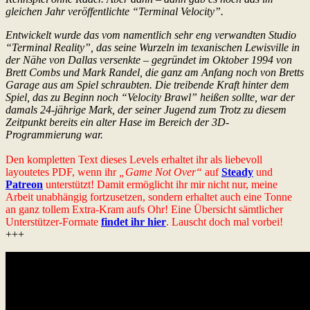
gleichen Jahr veröffentlichte “Terminal Velocity”.
Entwickelt wurde das vom namentlich sehr eng verwandten Studio
“Terminal Reality”, das seine Wurzeln im texanischen Lewisville in
der Nähe von Dallas versenkte – gegründet im Oktober 1994 von
Brett Combs und Mark Randel, die ganz am Anfang noch von Bretts
Garage aus am Spiel schraubten. Die treibende Kraft hinter dem
Spiel, das zu Beginn noch “Velocity Brawl” heißen sollte, war der
damals 24-jährige Mark, der seiner Jugend zum Trotz zu diesem
Zeitpunkt bereits ein alter Hase im Bereich der 3D-
Programmierung war.
Den kompletten Text dieses Levels erhaltet ihr als liebevoll
layoutetes PDF, wenn ihr
„Game Not Over“
auf
Steady
und
Patreon
unterstützt! Damit ermöglicht ihr mir nicht nur, meine
Arbeit unabhängig fortzusetzen, sondern erhaltet auch eine Tonne
an ganz tollem Extra-Kram aufs Ohr! Eine Übersicht sämtlicher
Unterstützer-Formate
findet ihr hier
. Lauscht doch mal vorbei!
+++