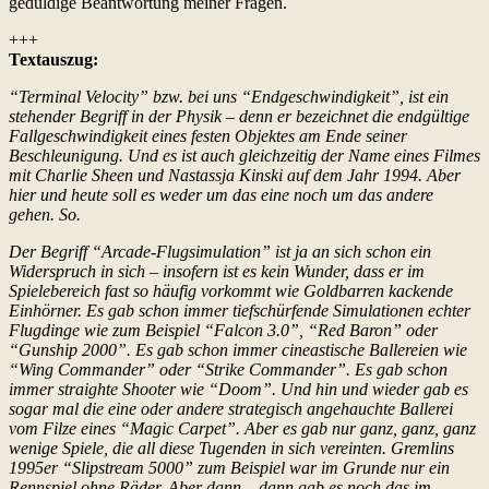
geduldige Beantwortung meiner Fragen.
+++
Textauszug:
“Terminal Velocity” bzw. bei uns “Endgeschwindigkeit”, ist ein
stehender Begriff in der Physik – denn er bezeichnet die endgültige
Fallgeschwindigkeit eines festen Objektes am Ende seiner
Beschleunigung. Und es ist auch gleichzeitig der Name eines Filmes
mit Charlie Sheen und Nastassja Kinski auf dem Jahr 1994. Aber
hier und heute soll es weder um das eine noch um das andere
gehen. So.
Der Begriff “Arcade-Flugsimulation” ist ja an sich schon ein
Widerspruch in sich – insofern ist es kein Wunder, dass er im
Spielebereich fast so häufig vorkommt wie Goldbarren kackende
Einhörner. Es gab schon immer tiefschürfende Simulationen echter
Flugdinge wie zum Beispiel “Falcon 3.0”, “Red Baron” oder
“Gunship 2000”. Es gab schon immer cineastische Ballereien wie
“Wing Commander” oder “Strike Commander”. Es gab schon
immer straighte Shooter wie “Doom”. Und hin und wieder gab es
sogar mal die eine oder andere strategisch angehauchte Ballerei
vom Filze eines “Magic Carpet”. Aber es gab nur ganz, ganz, ganz
wenige Spiele, die all diese Tugenden in sich vereinten. Gremlins
1995er “Slipstream 5000” zum Beispiel war im Grunde nur ein
Rennspiel ohne Räder. Aber dann – dann gab es noch das im