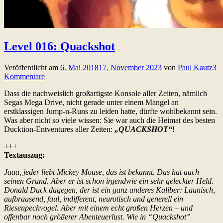
Level 016: Quackshot
Veröffentlicht am
6. Mai 2018
17. November 2023
von
Paul Kautz
3
Kommentare
Dass die nachweislich großartigste Konsole aller Zeiten, nämlich
Segas Mega Drive, nicht gerade unter einem Mangel an
erstklassigen Jump-n-Runs zu leiden hatte, dürfte wohlbekannt sein.
Was aber nicht so viele wissen: Sie war auch die Heimat des besten
Ducktion-Entventures aller Zeiten:
„QUACKSHOT“
!
+++
Textauszug:
Jaaa, jeder liebt Mickey Mouse, das ist bekannt. Das hat auch
seinen Grund. Aber er ist schon irgendwie ein sehr geleckter Held.
Donald Duck dagegen, der ist ein ganz anderes Kaliber: Launisch,
aufbrausend, faul, indifferent, neurotisch und generell ein
Riesenpechvogel. Aber mit einem echt großen Herzen – und
offenbar noch größerer Abenteuerlust. Wie in “Quackshot”