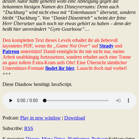
dessen Autor hatte generell wohl eine Abneigung gegen die
bekannten hiesigen Namen des Disneyversums: Denn auch
“Duckburg” wird nicht etwa mit “Entenhausen” übersetzt, sondern
bleibt “Duckburg”. Von “Daniel Düsentrieb” scheint der feine
Herr Übersetzer auch noch nie etwas gehört zu haben – denn der
heißt hier unverändert “Gyro Gearloose”…
Den kompletten Text dieses Levels erhaltet ihr als liebevoll
layoutetes PDF, wenn ihr
„Game Not Over“
auf
Steady
und
Patreon
unterstützt! Damit ermöglicht ihr mir nicht nur, meine
Arbeit unabhängig fortzusetzen, sondern erhaltet auch eine Tonne
an ganz tollem Extra-Kram aufs Ohr! Eine Übersicht sämtlicher
Unterstützer-Formate
findet ihr hier
. Lauscht doch mal vorbei!
+++
Diese Diashow benötigt JavaScript.
Podcast:
Play in new window
|
Download
Subscribe:
RSS
Kategorien
Disney
,
Mega Drive
,
Plattformer
,
Podcast
•
Schlagwörter