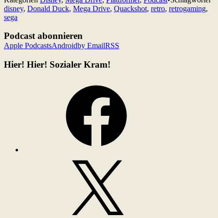
disney
,
Donald Duck
,
Mega Drive
,
Quackshot
,
retro
,
retrogaming
,
sega
Podcast abonnieren
Apple Podcasts
Android
by Email
RSS
Hier! Hier! Sozialer Kram!
Facebook
X