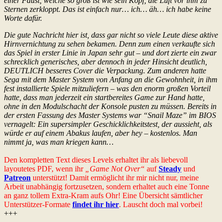
einer Faust, welche so groß ist wie sein Kopf, die Luft vor ihm zu
Sternen zerkloppt. Das ist einfach nur… ich… äh… ich habe keine
Worte dafür.
Die gute Nachricht hier ist, dass gar nicht so viele Leute diese aktive
Hirnvernichtung zu sehen bekamen. Denn zum einen verkaufte sich
das Spiel in erster Linie in Japan sehr gut – und dort zierte ein zwar
schrecklich generisches, aber dennoch in jeder Hinsicht deutlich,
DEUTLICH besseres Cover die Verpackung. Zum anderen hatte
Sega mit dem Master System von Anfang an die Gewohnheit, in ihm
fest installierte Spiele mitzuliefern – was den enorm großen Vorteil
hatte, dass man jederzeit ein startbereites Game zur Hand hatte,
ohne in den Modulschacht der Konsole pusten zu müssen. Bereits in
der ersten Fassung des Master Systems war “Snail Maze” im BIOS
vernagelt: Ein supersimpler Geschicklichkeitstest, der aussieht, als
würde er auf einem Abakus laufen, aber hey – kostenlos. Man
nimmt ja, was man kriegen kann…
Den kompletten Text dieses Levels erhaltet ihr als liebevoll
layoutetes PDF, wenn ihr
„Game Not Over“
auf
Steady
und
Patreon
unterstützt! Damit ermöglicht ihr mir nicht nur, meine
Arbeit unabhängig fortzusetzen, sondern erhaltet auch eine Tonne
an ganz tollem Extra-Kram aufs Ohr! Eine Übersicht sämtlicher
Unterstützer-Formate
findet ihr hier
. Lauscht doch mal vorbei!
+++