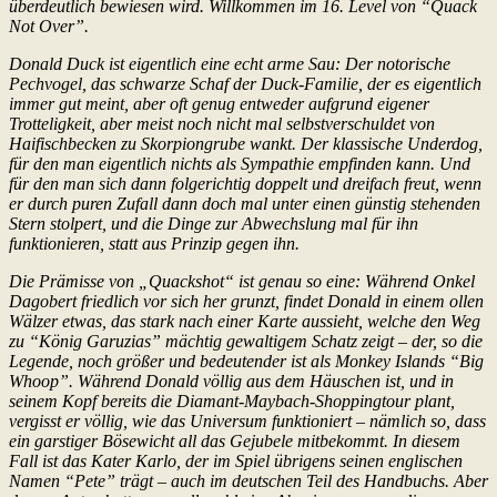
überdeutlich bewiesen wird. Willkommen im 16. Level von “Quack
Not Over”.
Donald Duck ist eigentlich eine echt arme Sau: Der notorische
Pechvogel, das schwarze Schaf der Duck-Familie, der es eigentlich
immer gut meint, aber oft genug entweder aufgrund eigener
Trotteligkeit, aber meist noch nicht mal selbstverschuldet von
Haifischbecken zu Skorpiongrube wankt. Der klassische Underdog,
für den man eigentlich nichts als Sympathie empfinden kann. Und
für den man sich dann folgerichtig doppelt und dreifach freut, wenn
er durch puren Zufall dann doch mal unter einen günstig stehenden
Stern stolpert, und die Dinge zur Abwechslung mal für ihn
funktionieren, statt aus Prinzip gegen ihn.
Die Prämisse von „Quackshot“ ist genau so eine: Während Onkel
Dagobert friedlich vor sich her grunzt, findet Donald in einem ollen
Wälzer etwas, das stark nach einer Karte aussieht, welche den Weg
zu “König Garuzias” mächtig gewaltigem Schatz zeigt – der, so die
Legende, noch größer und bedeutender ist als Monkey Islands “Big
Whoop”. Während Donald völlig aus dem Häuschen ist, und in
seinem Kopf bereits die Diamant-Maybach-Shoppingtour plant,
vergisst er völlig, wie das Universum funktioniert – nämlich so, dass
ein garstiger Bösewicht all das Gejubele mitbekommt. In diesem
Fall ist das Kater Karlo, der im Spiel übrigens seinen englischen
Namen “Pete” trägt – auch im deutschen Teil des Handbuchs. Aber