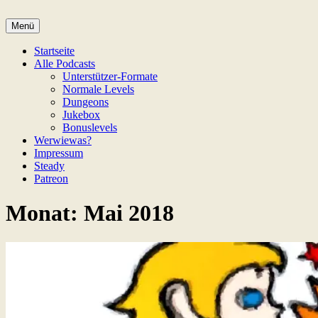
Zum
Inhalt
Menü
Game Not Over
springen
Startseite
Alle Podcasts
Unterstützer-Formate
Normale Levels
Dungeons
Jukebox
Bonuslevels
Werwiewas?
Impressum
Steady
Patreon
Monat:
Mai 2018