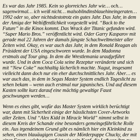
Es war das Jahr 1985. Kein so glorreiches Jahr wie… och…
sagenwirmal… ich weiß nicht… malsoblindinsblauehineingeraten…
1992 oder so, aber nichtsdestotrotz ein gutes Jahr. Das Jahr, in dem
der Amiga der Weltöffentlichkeit vorgestellt wird. “Back to the
Future” in die Kinos kommt. Das Wrack der Titanic gefunden wird.
“Super Mario Bros.” veröffentlicht wird. Oder Garry Kasparov mit
gerade mal 22 Jahren der damals jüngste Schachweltmeister aller
Zeiten wird. Okay, es war auch das Jahr, in dem Ronald Reagan als
Präsident der USA eingeschworen wurde. In dem Madonna
erstmals auf Tour ging. In dem die Wrestlemania uraufgeführt
wurde. Und in dem Coca Cola seine Rezeptur veränderte und sich
mit “New Coke” nachhaltig lächerlich machte. Nagut, insgesamt
vielleicht dann doch nur ein eher durchschnittliches Jahr. Aber… es
war auch das, in dem in Segas Master System endlich Tageslicht zu
sehen bekam – wenn auch erstmal nur japanisches. Und auf diesem
Kasten sollte kurz darauf eine mächtig gewaltige Faust
geschwungen werden…
Wenn es eines gibt, wofür das Master System wirklich berüchtigt
war, dann mit Sicherheit einige der hässlichsten Cover-Artworks
aller Zeiten. Und “Alex Kidd in Miracle World” nimmt selbst in
diesem Kreis der Schande eine besonders gemeingefährliche Rolle
ein. Aus irgendeinem Grund gibt es nämlich hier ein Kleinkind zu
sehen, einen blauäugigen Cousin der Mörderpuppe Chucky, der mit