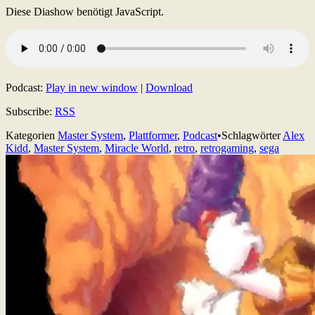
Diese Diashow benötigt JavaScript.
Podcast:
Play in new window
|
Download
Subscribe:
RSS
Kategorien
Master System
,
Plattformer
,
Podcast
•
Schlagwörter
Alex
Kidd
,
Master System
,
Miracle World
,
retro
,
retrogaming
,
sega