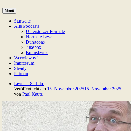
Zum
Inhalt
Menü
springen
Game Not Over
Startseite
Alle Podcasts
Unterstützer-Formate
Normale Levels
Dungeons
Jukebox
Bonuslevels
Werwiewas?
Impressum
Steady
Patreon
Level 118: Tube
Veröffentlicht am
15. November 2025
15. November 2025
von
Paul Kautz
Weil weniger Pixel einfach mehr sind!