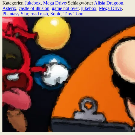
Kategorien
Jukebox
,
Mega Drive
•
Schlagwörter
Alisia Dragoon
,
Asterix
,
castle of illusion
,
game not over
,
jukebox
,
Mega Drive
,
Phantasy Star
,
road rash
,
Sonic
,
Tiny Toon