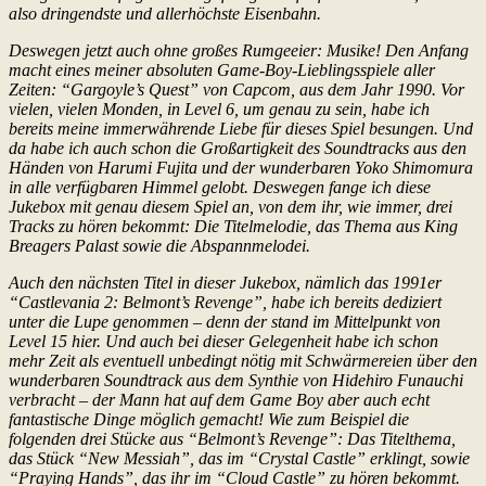
also dringendste und allerhöchste Eisenbahn.
Deswegen jetzt auch ohne großes Rumgeeier: Musike! Den Anfang
macht eines meiner absoluten Game-Boy-Lieblingsspiele aller
Zeiten: “Gargoyle’s Quest” von Capcom, aus dem Jahr 1990. Vor
vielen, vielen Monden, in Level 6, um genau zu sein, habe ich
bereits meine immerwährende Liebe für dieses Spiel besungen. Und
da habe ich auch schon die Großartigkeit des Soundtracks aus den
Händen von Harumi Fujita und der wunderbaren Yoko Shimomura
in alle verfügbaren Himmel gelobt. Deswegen fange ich diese
Jukebox mit genau diesem Spiel an, von dem ihr, wie immer, drei
Tracks zu hören bekommt: Die Titelmelodie, das Thema aus King
Breagers Palast sowie die Abspannmelodei.
Auch den nächsten Titel in dieser Jukebox, nämlich das 1991er
“Castlevania 2: Belmont’s Revenge”, habe ich bereits dediziert
unter die Lupe genommen – denn der stand im Mittelpunkt von
Level 15 hier. Und auch bei dieser Gelegenheit habe ich schon
mehr Zeit als eventuell unbedingt nötig mit Schwärmereien über den
wunderbaren Soundtrack aus dem Synthie von Hidehiro Funauchi
verbracht – der Mann hat auf dem Game Boy aber auch echt
fantastische Dinge möglich gemacht! Wie zum Beispiel die
folgenden drei Stücke aus “Belmont’s Revenge”: Das Titelthema,
das Stück “New Messiah”, das im “Crystal Castle” erklingt, sowie
“Praying Hands”, das ihr im “Cloud Castle” zu hören bekommt.