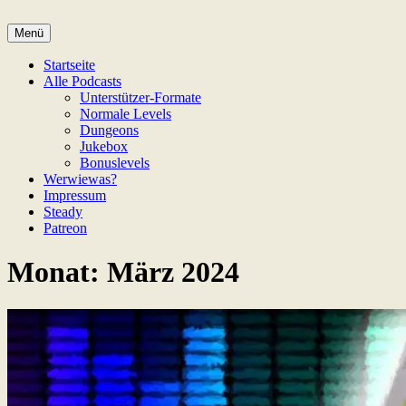
Zum
Inhalt
Menü
Game Not Over
springen
Startseite
Alle Podcasts
Unterstützer-Formate
Normale Levels
Dungeons
Jukebox
Bonuslevels
Werwiewas?
Impressum
Steady
Patreon
Monat:
März 2024