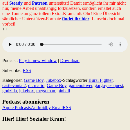
auf
Steady
und
Patreon
unterstützt! Damit ermöglicht ihr mir nicht
nur, meine Arbeit unabhängig fortzusetzen, sondern erhaltet auch
eine Tonne an ganz tollem Extra-Kram aufs Ohr! Eine Übersicht
sämtlicher Unterstützer-Formate
findet ihr hier
. Lauscht doch mal
vorbei!
+++
Podcast:
Play in new window
|
Download
Subscribe:
RSS
Kategorien
Game Boy
,
Jukebox
•
Schlagwörter
Burai Fighter
,
castlevania 2
,
dr. mario
,
Game Boy
,
gamenotover
,
gargoyles quest
,
godzilla
,
jukebox
,
mega man
,
pinball
Podcast abonnieren
Apple Podcasts
Android
by Email
RSS
Hier! Hier! Sozialer Kram!
Facebook