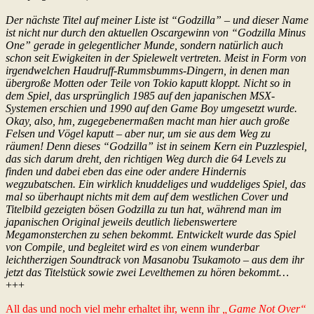
Der nächste Titel auf meiner Liste ist “Godzilla” – und dieser Name
ist nicht nur durch den aktuellen Oscargewinn von “Godzilla Minus
One” gerade in gelegentlicher Munde, sondern natürlich auch
schon seit Ewigkeiten in der Spielewelt vertreten. Meist in Form von
irgendwelchen Haudruff-Rummsbumms-Dingern, in denen man
übergroße Motten oder Teile von Tokio kaputt kloppt. Nicht so in
dem Spiel, das ursprünglich 1985 auf den japanischen MSX-
Systemen erschien und 1990 auf den Game Boy umgesetzt wurde.
Okay, also, hm, zugegebenermaßen macht man hier auch große
Felsen und Vögel kaputt – aber nur, um sie aus dem Weg zu
räumen! Denn dieses “Godzilla” ist in seinem Kern ein Puzzlespiel,
das sich darum dreht, den richtigen Weg durch die 64 Levels zu
finden und dabei eben das eine oder andere Hindernis
wegzubatschen. Ein wirklich knuddeliges und wuddeliges Spiel, das
mal so überhaupt nichts mit dem auf dem westlichen Cover und
Titelbild gezeigten bösen Godzilla zu tun hat, während man im
japanischen Original jeweils deutlich liebenswertere
Megamonsterchen zu sehen bekommt. Entwickelt wurde das Spiel
von Compile, und begleitet wird es von einem wunderbar
leichtherzigen Soundtrack von Masanobu Tsukamoto – aus dem ihr
jetzt das Titelstück sowie zwei Levelthemen zu hören bekommt…
+++
All das und noch viel mehr erhaltet ihr, wenn ihr
„Game Not Over“