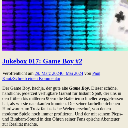
Jukebox 017: Game Boy #2
Veröffentlicht am
29. März 2024
6. Mai 2024
von
Paul
Kautz
Schreib einen Kommentar
Der Game Boy, hachja, der gute alte
Game Boy
. Dieser schöne,
handliche, jederzeit verfügbare Garant für Instant-Spaß, der uns in
den frühen bis mittleren 90ern die Batterien schneller weggefressen
hat, als wir sie nachkaufen konnten. Der seiner kurbelbetriebenen
Hardware zum Trotz fantastische Welten erschuf, von denen
moderne Spiele noch immer profitieren. Und der mit seinem Pieps-
und Bimbam-Sound in den Ohren seiner Fans epische Abenteuer
zur Realität machte.