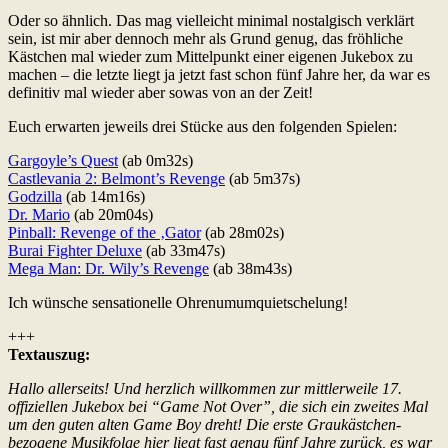
Oder so ähnlich. Das mag vielleicht minimal nostalgisch verklärt
sein, ist mir aber dennoch mehr als Grund genug, das fröhliche
Kästchen mal wieder zum Mittelpunkt einer eigenen Jukebox zu
machen – die letzte liegt ja jetzt fast schon fünf Jahre her, da war es
definitiv mal wieder aber sowas von an der Zeit!
Euch erwarten jeweils drei Stücke aus den folgenden Spielen:
Gargoyle’s Quest
(ab 0m32s)
Castlevania 2: Belmont’s Revenge
(ab 5m37s)
Godzilla
(ab 14m16s)
Dr. Mario
(ab 20m04s)
Pinball: Revenge of the ‚Gator
(ab 28m02s)
Burai Fighter Deluxe
(ab 33m47s)
Mega Man: Dr. Wily’s Revenge
(ab 38m43s)
Ich wünsche sensationelle Ohrenumumquietschelung!
+++
Textauszug:
Hallo allerseits! Und herzlich willkommen zur mittlerweile 17.
offiziellen Jukebox bei “Game Not Over”, die sich ein zweites Mal
um den guten alten Game Boy dreht! Die erste Graukästchen-
bezogene Musikfolge hier liegt fast genau fünf Jahre zurück, es war