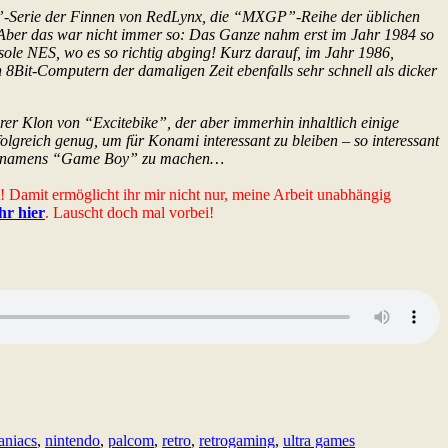
als”-Serie der Finnen von RedLynx, die “MXGP”-Reihe der üblichen
 Aber das war nicht immer so: Das Ganze nahm erst im Jahr 1984 so
sole NES, wo es so richtig abging! Kurz darauf, im Jahr 1986,
n 8Bit-Computern der damaligen Zeit ebenfalls sehr schnell als dicker
r Klon von “Excitebike”, der aber immerhin inhaltlich einige
folgreich genug, um für Konami interessant zu bleiben – so interessant
dheld namens “Game Boy” zu machen…
t! Damit ermöglicht ihr mir nicht nur, meine Arbeit unabhängig
ihr hier
. Lauscht doch mal vorbei!
aniacs
,
nintendo
,
palcom
,
retro
,
retrogaming
,
ultra games