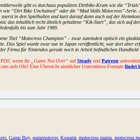
r, mittlerweile gibt es durchaus populären Dirtbike-Kram wie die “Tri
n wie “Dirt Bike Unchained” oder die “Mad Skills Motocross”-Serie.
 – zuerst in den Spielhallen und kurz darauf dann auch auf der Heimkon
ic das inhaltlich recht ähnlich gehaltene “Kik-Start”, das sich auf de
Jedenfalls bis zum Jahr 1989.
e Titel “Motocross Champion” – zwar zumindest optisch ein glasklare
te. Das Spiel wurde zwar nur in Japan veröffentlicht, war dort aber er
tel der Firma für Nintendos gerade noch in Arbeit befindlichen Han
es PDF, wenn ihr
„Game Not Over“
auf
Steady
und
Patreon
unterstütz
-Kram aufs Ohr! Eine Übersicht sämtlicher Unterstützer-Formate
findet 
kers
,
Game Boy
,
gamenotover
,
Konami
,
motocross mania
,
motocross m