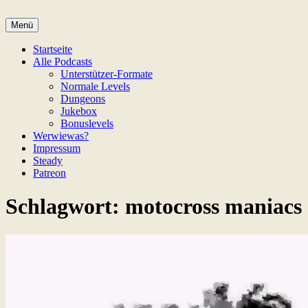
Zum
Inhalt
Menü
Game Not Over
springen
Startseite
Alle Podcasts
Unterstützer-Formate
Normale Levels
Dungeons
Jukebox
Bonuslevels
Werwiewas?
Impressum
Steady
Patreon
Schlagwort:
motocross maniacs