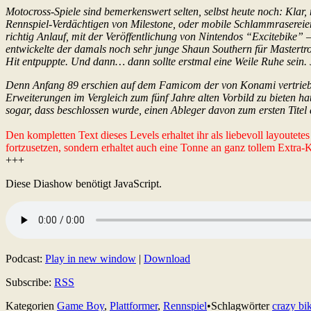
Motocross-Spiele sind bemerkenswert selten, selbst heute noch: Kla
Rennspiel-Verdächtigen von Milestone, oder mobile Schlammrasereie
richtig Anlauf, mit der Veröffentlichung von Nintendos “Excitebike”
entwickelte der damals noch sehr junge Shaun Southern für Mastertron
Hit entpuppte. Und dann… dann sollte erstmal eine Weile Ruhe sein. 
Denn Anfang 89 erschien auf dem Famicom der von Konami vertrieben
Erweiterungen im Vergleich zum fünf Jahre alten Vorbild zu bieten hat
sogar, dass beschlossen wurde, einen Ableger davon zum ersten Ti
Den kompletten Text dieses Levels erhaltet ihr als liebevoll layoutet
fortzusetzen, sondern erhaltet auch eine Tonne an ganz tollem Extra
+++
Diese Diashow benötigt JavaScript.
Podcast:
Play in new window
|
Download
Subscribe:
RSS
Kategorien
Game Boy
,
Plattformer
,
Rennspiel
•
Schlagwörter
crazy bi