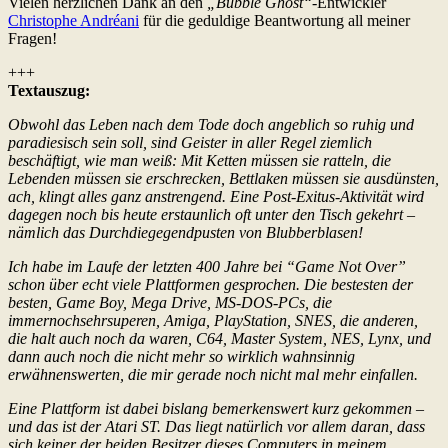
Vielen herzlichen Dank an den
„Bubble Ghost“
-Entwickler
Christophe Andréani
für die geduldige Beantwortung all meiner
Fragen!
+++
Textauszug:
Obwohl das Leben nach dem Tode doch angeblich so ruhig und
paradiesisch sein soll, sind Geister in aller Regel ziemlich
beschäftigt, wie man weiß: Mit Ketten müssen sie ratteln, die
Lebenden müssen sie erschrecken, Bettlaken müssen sie ausdünsten,
ach, klingt alles ganz anstrengend. Eine Post-Exitus-Aktivität wird
dagegen noch bis heute erstaunlich oft unter den Tisch gekehrt –
nämlich das Durchdiegegendpusten von Blubberblasen!
Ich habe im Laufe der letzten 400 Jahre bei “Game Not Over”
schon über echt viele Plattformen gesprochen. Die bestesten der
besten, Game Boy, Mega Drive, MS-DOS-PCs, die
immernochsehrsuperen, Amiga, PlayStation, SNES, die anderen,
die halt auch noch da waren, C64, Master System, NES, Lynx, und
dann auch noch die nicht mehr so wirklich wahnsinnig
erwähnenswerten, die mir gerade noch nicht mal mehr einfallen.
Eine Plattform ist dabei bislang bemerkenswert kurz gekommen –
und das ist der Atari ST. Das liegt natürlich vor allem daran, dass
sich keiner der beiden Besitzer dieses Computers in meinem