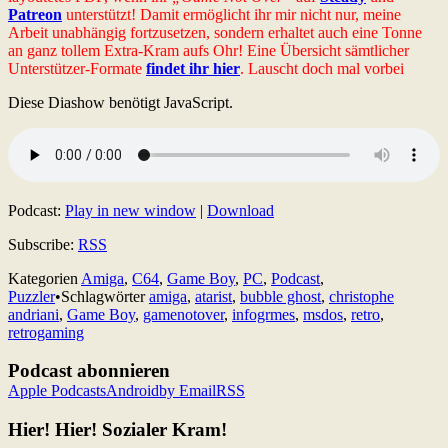
Patreon
unterstützt! Damit ermöglicht ihr mir nicht nur, meine
Arbeit unabhängig fortzusetzen, sondern erhaltet auch eine Tonne
an ganz tollem Extra-Kram aufs Ohr! Eine Übersicht sämtlicher
Unterstützer-Formate
findet ihr hier
. Lauscht doch mal vorbei
Diese Diashow benötigt JavaScript.
Podcast:
Play in new window
|
Download
Subscribe:
RSS
Kategorien
Amiga
,
C64
,
Game Boy
,
PC
,
Podcast
,
Puzzler
•
Schlagwörter
amiga
,
atarist
,
bubble ghost
,
christophe
andriani
,
Game Boy
,
gamenotover
,
infogrmes
,
msdos
,
retro
,
retrogaming
Podcast abonnieren
Apple Podcasts
Android
by Email
RSS
Hier! Hier! Sozialer Kram!