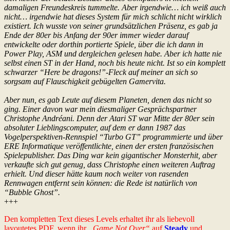
damaligen Freundeskreis tummelte. Aber irgendwie… ich weiß auch
nicht… irgendwie hat dieses System für mich schlicht nicht wirklich
existiert. Ich wusste von seiner grundsätzlichen Präsenz, es gab ja
Ende der 80er bis Anfang der 90er immer wieder darauf
entwickelte oder dorthin portierte Spiele, über die ich dann in
Power Play, ASM und dergleichen gelesen habe. Aber ich hatte nie
selbst einen ST in der Hand, noch bis heute nicht. Ist so ein komplett
schwarzer “Here be dragons!”-Fleck auf meiner an sich so
sorgsam auf Flauschigkeit gebügelten Gamervita.
Aber nun, es gab Leute auf diesem Planeten, denen das nicht so
ging. Einer davon war mein diesmaliger Gesprächspartner
Christophe Andréani. Denn der Atari ST war Mitte der 80er sein
absoluter Lieblingscomputer, auf dem er dann 1987 das
Vogelperspektiven-Rennspiel “Turbo GT” programmierte und über
ERE Informatique veröffentlichte, einen der ersten französischen
Spielepublisher. Das Ding war kein gigantischer Monsterhit, aber
verkaufte sich gut genug, dass Christophe einen weiteren Auftrag
erhielt. Und dieser hätte kaum noch weiter von rasenden
Rennwagen entfernt sein können: die Rede ist natürlich von
“Bubble Ghost”.
+++
Den kompletten Text dieses Levels erhaltet ihr als liebevoll
layoutetes PDF, wenn ihr
„Game Not Over“
auf
Steady
und