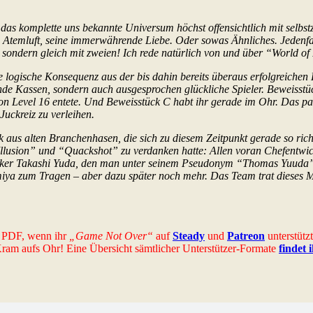
das komplette uns bekannte Universum höchst offensichtlich mit selbst
e Atemluft, seine immerwährende Liebe. Oder sowas Ähnliches. Jedenfal
 sondern gleich mit zweien! Ich rede natürlich von und über “World of 
logische Konsequenz aus der bis dahin bereits überaus erfolgreichen 
nde Kassen, sondern auch ausgesprochen glückliche Spieler. Beweisstück
n Level 16 entete. Und Beweisstück C habt ihr gerade im Ohr. Das pass
uckreiz zu verleihen.
k aus alten Branchenhasen, die sich zu diesem Zeitpunkt gerade so ri
 Illusion” und “Quackshot” zu verdanken hatte: Allen voran Chefentwi
rafiker Takashi Yuda, den man unter seinem Pseudonym “Thomas Yuuda”
ya zum Tragen – aber dazu später noch mehr. Das Team trat dieses Ma
es PDF, wenn ihr
„Game Not Over“
auf
Steady
und
Patreon
unterstütz
-Kram aufs Ohr! Eine Übersicht sämtlicher Unterstützer-Formate
findet 