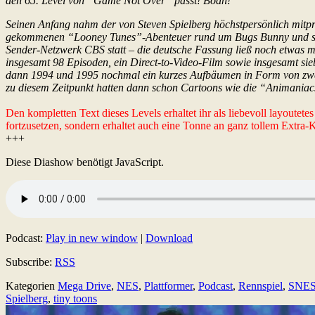
den 65. Level von “Game Not Over” passt! Boah!
Seinen Anfang nahm der von Steven Spielberg höchstpersönlich mitpr
gekommenen “Looney Tunes”-Abenteuer rund um Bugs Bunny und sein
Sender-Netzwerk CBS statt – die deutsche Fassung ließ noch etwas me
insgesamt 98 Episoden, ein Direct-to-Video-Film sowie insgesamt s
dann 1994 und 1995 nochmal ein kurzes Aufbäumen in Form von zwei
zu diesem Zeitpunkt hatten dann schon Cartoons wie die “Animaniacs
Den kompletten Text dieses Levels erhaltet ihr als liebevoll layoutet
fortzusetzen, sondern erhaltet auch eine Tonne an ganz tollem Extra
+++
Diese Diashow benötigt JavaScript.
Podcast:
Play in new window
|
Download
Subscribe:
RSS
Kategorien
Mega Drive
,
NES
,
Plattformer
,
Podcast
,
Rennspiel
,
SNE
Spielberg
,
tiny toons