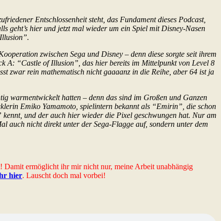
zufriedener Entschlossenheit steht, das Fundament dieses Podcast,
ls geht’s hier und jetzt mal wieder um ein Spiel mit Disney-Nasen
Illusion”.
Kooperation zwischen Sega und Disney – denn diese sorgte seit ihrem
 A: “Castle of Illusion”, das hier bereits im Mittelpunkt von Level 8
t zwar rein mathematisch nicht gaaaanz in die Reihe, aber 64 ist ja
chtig warmentwickelt hatten – denn das sind im Großen und Ganzen
cklerin Emiko Yamamoto, spielintern bekannt als “Emirin”, die schon
 kennt, und der auch hier wieder die Pixel geschwungen hat. Nur am
l auch nicht direkt unter der Sega-Flagge auf, sondern unter dem
t! Damit ermöglicht ihr mir nicht nur, meine Arbeit unabhängig
ihr hier
. Lauscht doch mal vorbei!