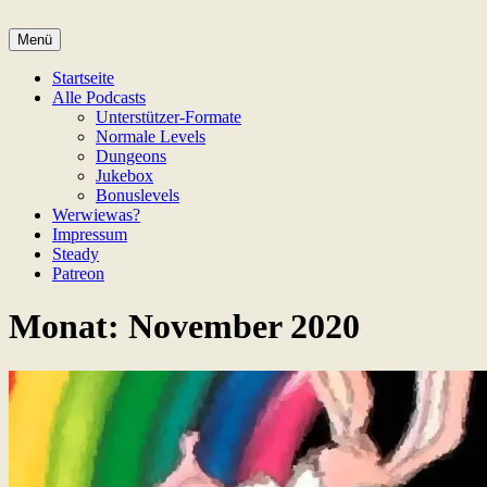
Zum
Inhalt
Menü
Game Not Over
springen
Startseite
Alle Podcasts
Unterstützer-Formate
Normale Levels
Dungeons
Jukebox
Bonuslevels
Werwiewas?
Impressum
Steady
Patreon
Monat:
November 2020