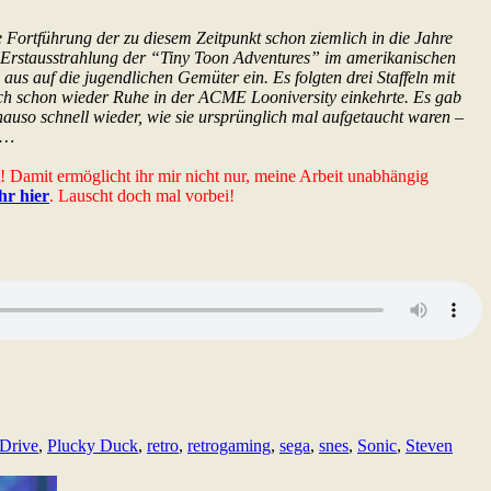
Fortführung der zu diesem Zeitpunkt schon ziemlich in die Jahre
rstausstrahlung der “Tiny Toon Adventures” im amerikanischen
s auf die jugendlichen Gemüter ein. Es folgten drei Staffeln mit
ch schon wieder Ruhe in der ACME Looniversity einkehrte. Es gab
o schnell wieder, wie sie ursprünglich mal aufgetaucht waren –
n…
t! Damit ermöglicht ihr mir nicht nur, meine Arbeit unabhängig
ihr hier
. Lauscht doch mal vorbei!
Drive
,
Plucky Duck
,
retro
,
retrogaming
,
sega
,
snes
,
Sonic
,
Steven