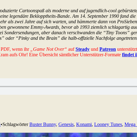
oduzierte Cartoonspaß als moderne und auf jugendlich-cool gebürstete 
e legendäre Beklopptheits-Bande. Am 14. September 1990 fand die E
hr als zwei Jahre auf sich warten, und hämmerte dann von ProSieben au
ieben gewonnene Emmy-Awards, bevor ab 1993 ziemlich schlagartig au
 Sondersendungen, aber danach verschwanden die “Tiny Toons” genaus
” oder “Pinky and the Brain” die halb-offizielle Nachfolge angetrete
es PDF, wenn ihr
„Game Not Over“
auf
Steady
und
Patreon
unterstütz
-Kram aufs Ohr! Eine Übersicht sämtlicher Unterstützer-Formate
findet 
S
•
Schlagwörter
Buster Bunny
,
Genesis
,
Konami
,
Looney Tunes
,
Mega 