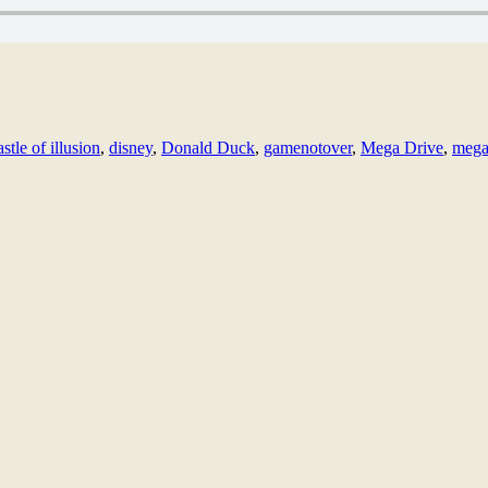
astle of illusion
,
disney
,
Donald Duck
,
gamenotover
,
Mega Drive
,
mega