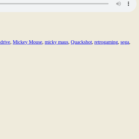
drive
,
Mickey Mouse
,
micky maus
,
Quackshot
,
retrogaming
,
sega
,