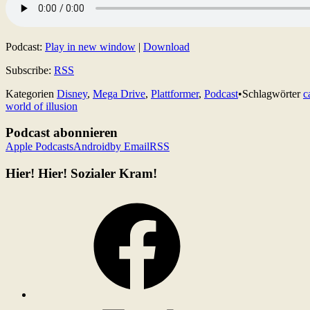
Podcast:
Play in new window
|
Download
Subscribe:
RSS
Kategorien
Disney
,
Mega Drive
,
Plattformer
,
Podcast
•
Schlagwörter
c
world of illusion
Podcast abonnieren
Apple Podcasts
Android
by Email
RSS
Hier! Hier! Sozialer Kram!
Facebook
X