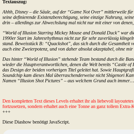
Textauszug:
Ahhh, Disney – die Säule, auf der “Game Not Over” mittlerweile für 
seine definierende Existenzberechtigung, seine einzige Nahrung, sein
drin – allerdings zur Abwechslung mal nicht nur mit einer von denen,
“World of Illusion Starring Mickey Mouse and Donald Duck” war die 
1990er Start im Jahresrhythmus nicht zur für sehr zuverlässig klingel
stand. Beweisstück B: “Quackshot”, das sich durch die Gesamtheit vo
auch eine Zweierpotenz, und von daher absolut akzeptabel, ohne mir J
Das hinter “World of Illusion” stehende Team bestand durch die Ban
wieder die Hauptverantwortlichen, denen die Welt bereits “Castle of
das Design der beiden vorherigen Titel geleitet hat. Sowie Hauptg
Soundchip kam dieses Mal überraschenderweise nicht Shigenori Kami
Namen “Illusion Shot Pictures” – aus welchem Grund auch immer…
Den kompletten Text dieses Levels erhaltet ihr als liebevoll layoutet
fortzusetzen, sondern erhaltet auch eine Tonne an ganz tollem Extra
+++
Diese Diashow benötigt JavaScript.