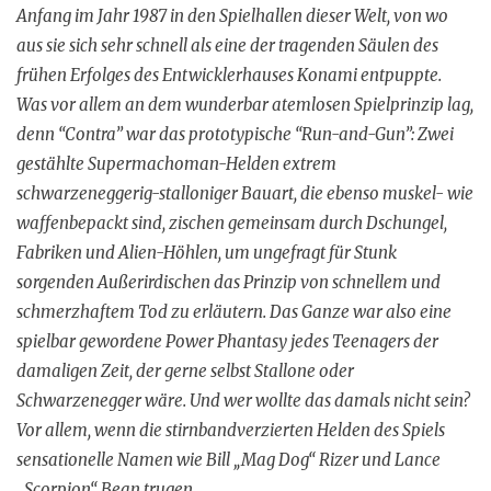
Anfang im Jahr 1987 in den Spielhallen dieser Welt, von wo
aus sie sich sehr schnell als eine der tragenden Säulen des
frühen Erfolges des Entwicklerhauses Konami entpuppte.
Was vor allem an dem wunderbar atemlosen Spielprinzip lag,
denn “Contra” war das prototypische “Run-and-Gun”: Zwei
gestählte Supermachoman-Helden extrem
schwarzeneggerig-stalloniger Bauart, die ebenso muskel- wie
waffenbepackt sind, zischen gemeinsam durch Dschungel,
Fabriken und Alien-Höhlen, um ungefragt für Stunk
sorgenden Außerirdischen das Prinzip von schnellem und
schmerzhaftem Tod zu erläutern. Das Ganze war also eine
spielbar gewordene Power Phantasy jedes Teenagers der
damaligen Zeit, der gerne selbst Stallone oder
Schwarzenegger wäre. Und wer wollte das damals nicht sein?
Vor allem, wenn die stirnbandverzierten Helden des Spiels
sensationelle Namen wie Bill „Mag Dog“ Rizer und Lance
„Scorpion“ Bean trugen…