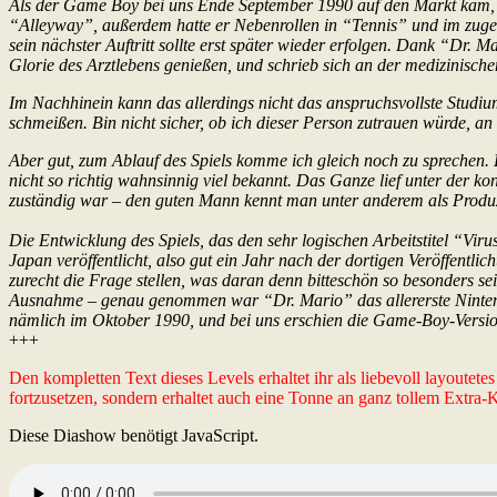
Als der Game Boy bei uns Ende September 1990 auf den Markt kam, 
“Alleyway”, außerdem hatte er Nebenrollen in “Tennis” und im zuge
sein nächster Auftritt sollte erst später wieder erfolgen. Dank “Dr.
Glorie des Arztlebens genießen, und schrieb sich an der medizinischen
Im Nachhinein kann das allerdings nicht das anspruchsvollste Studium
schmeißen. Bin nicht sicher, ob ich dieser Person zutrauen würde, 
Aber gut, zum Ablauf des Spiels komme ich gleich noch zu sprechen. E
nicht so richtig wahnsinnig viel bekannt. Das Ganze lief unter de
zuständig war – den guten Mann kennt man unter anderem als Prod
Die Entwicklung des Spiels, das den sehr logischen Arbeitstitel “Vir
Japan veröffentlicht, also gut ein Jahr nach der dortigen Veröffentl
zurecht die Frage stellen, was daran denn bitteschön so besonders sei
Ausnahme – genau genommen war “Dr. Mario” das allererste Nintend
nämlich im Oktober 1990, und bei uns erschien die Game-Boy-Version 
+++
Den kompletten Text dieses Levels erhaltet ihr als liebevoll layoutet
fortzusetzen, sondern erhaltet auch eine Tonne an ganz tollem Extra
Diese Diashow benötigt JavaScript.