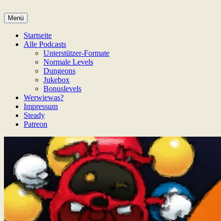
Zum
Inhalt
Menü
Game Not Over
springen
Startseite
Alle Podcasts
Unterstützer-Formate
Normale Levels
Dungeons
Jukebox
Bonuslevels
Werwiewas?
Impressum
Steady
Patreon