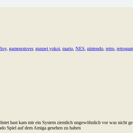
Boy
,
gamenotover
,
gunpei yokoi
,
mario
,
NES
,
nintendo
,
retro
,
retroga
listet hast kam mir ein System ziemlich ungewöhnlich vor was nicht g
endo Spiel auf dem Amiga gesehen zu haben