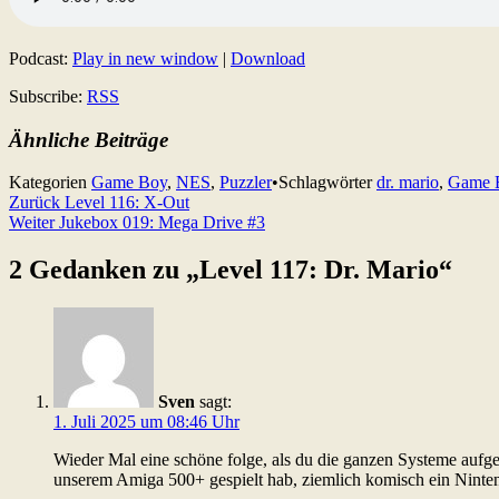
Podcast:
Play in new window
|
Download
Subscribe:
RSS
Ähnliche Beiträge
Kategorien
Game Boy
,
NES
,
Puzzler
•
Schlagwörter
dr. mario
,
Game 
Beitragsnavigation
Zurück
Level 116: X-Out
Weiter
Jukebox 019: Mega Drive #3
2 Gedanken zu „
Level 117: Dr. Mario
“
Sven
sagt:
1. Juli 2025 um 08:46 Uhr
Wieder Mal eine schöne folge, als du die ganzen Systeme aufge
unserem Amiga 500+ gespielt hab, ziemlich komisch ein Nint