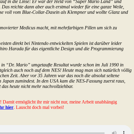
auf in die Linse: Er war der Held von “Super Mario Land” und
Das reichte dann aber auch erstmal wieder für eine ganze Weile,
 Nase voll vom Blue-Collar-Dasein als Klempner und wollte Glanz und
romovierter Medicus macht, mit mehrfarbigen Pillen um sich zu
sten direkt bei Nintendo entwickelten Spielen ist darüber leider
ahiro Harada für das eigentliche Design und die Programmierung
ch in “Dr. Mario” umgetaufte Resultat wurde schon im Juli 1990 in
zeitgleich auch noch auf dem NES! Heute mag man sich natürlich völlig
eichen Zeit. Aber vor 35 Jahren war das noch die absolut seltene
n Japan zumindest. In den USA kam die NES-Fassung zuerst raus,
 das heute nicht mehr nachvollziehbar.
t! Damit ermöglicht ihr mir nicht nur, meine Arbeit unabhängig
ihr hier
. Lauscht doch mal vorbei!