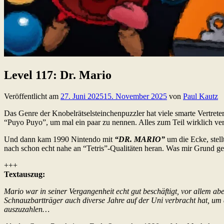
Level 117: Dr. Mario
Veröffentlicht am
27. Juni 2025
15. November 2025
von
Paul Kautz
Das Genre der Knobelrätselsteinchenpuzzler hat viele smarte Vertre
“Puyo Puyo”, um mal ein paar zu nennen. Alles zum Teil wirklich ver
Und dann kam 1990 Nintendo mit
“DR. MARIO”
um die Ecke, stellt
nach schon echt nahe an “Tetris”-Qualitäten heran. Was mir Grund ge
+++
Textauszug:
Mario war in seiner Vergangenheit echt gut beschäftigt, vor allem ab
Schnauzbartträger auch diverse Jahre auf der Uni verbracht hat, um al
auszuzahlen…