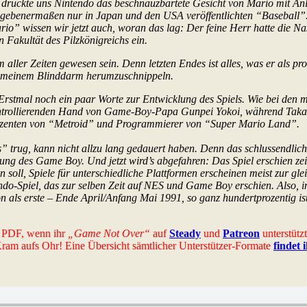
drückte uns Nintendo das beschnauzbartete Gesicht von Mario mit Anl
gebenermaßen nur in Japan und den USA veröffentlichten “Baseball”. 
 Mario” wissen wir jetzt auch, woran das lag: Der feine Herr hatte die
 Fakultät des Pilzkönigreichs ein.
 aller Zeiten gewesen sein. Denn letzten Endes ist alles, was er als p
an meinem Blinddarm herumzuschnippeln.
rstmal noch ein paar Worte zur Entwicklung des Spiels. Wie bei den mei
r kontrollierenden Hand von Game-Boy-Papa Gunpei Yokoi, während Tak
uzenten von “Metroid” und Programmierer von “Super Mario Land”.
us” trug, kann nicht allzu lang gedauert haben. Denn das schlussendli
ichung des Game Boy. Und jetzt wird’s abgefahren: Das Spiel erschien 
n soll, Spiele für unterschiedliche Plattformen erscheinen meist zur gl
o-Spiel, das zur selben Zeit auf NES und Game Boy erschien. Also, i
als erste – Ende April/Anfang Mai 1991, so ganz hundertprozentig ist
es PDF, wenn ihr
„Game Not Over“
auf
Steady
und
Patreon
unterstütz
-Kram aufs Ohr! Eine Übersicht sämtlicher Unterstützer-Formate
findet 