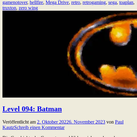
gamenotover
,
hellfire
,
Mega Drive
,
retro
,
retrogaming
,
sega
,
toaplan
,
truxton
,
zero wing
Level 094: Batman
Veröffentlicht am
2. Oktober 2022
6. November 2023
von
Paul
Kautz
Schreib einen Kommentar