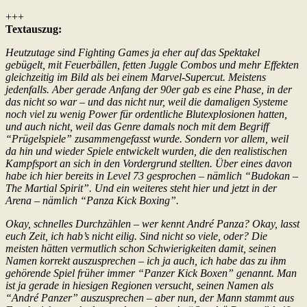
+++
Textauszug:
Heutzutage sind Fighting Games ja eher auf das Spektakel
gebügelt, mit Feuerbällen, fetten Juggle Combos und mehr Effekten
gleichzeitig im Bild als bei einem Marvel-Supercut. Meistens
jedenfalls. Aber gerade Anfang der 90er gab es eine Phase, in der
das nicht so war – und das nicht nur, weil die damaligen Systeme
noch viel zu wenig Power für ordentliche Blutexplosionen hatten,
und auch nicht, weil das Genre damals noch mit dem Begriff
“Prügelspiele” zusammengefasst wurde. Sondern vor allem, weil
da hin und wieder Spiele entwickelt wurden, die den realistischen
Kampfsport an sich in den Vordergrund stellten. Über eines davon
habe ich hier bereits in Level 73 gesprochen – nämlich “Budokan –
The Martial Spirit”. Und ein weiteres steht hier und jetzt in der
Arena – nämlich “Panza Kick Boxing”.
Okay, schnelles Durchzählen – wer kennt André Panza? Okay, lasst
euch Zeit, ich hab’s nicht eilig. Sind nicht so viele, oder? Die
meisten hätten vermutlich schon Schwierigkeiten damit, seinen
Namen korrekt auszusprechen – ich ja auch, ich habe das zu ihm
gehörende Spiel früher immer “Panzer Kick Boxen” genannt. Man
ist ja gerade in hiesigen Regionen versucht, seinen Namen als
“André Panzer” auszusprechen – aber nun, der Mann stammt aus