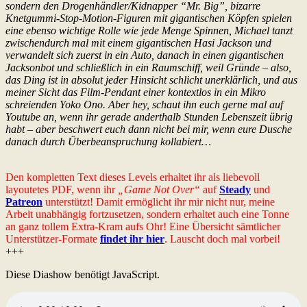
sondern den Drogenhändler/Kidnapper “Mr. Big”, bizarre
Knetgummi-Stop-Motion-Figuren mit gigantischen Köpfen spielen
eine ebenso wichtige Rolle wie jede Menge Spinnen, Michael tanzt
zwischendurch mal mit einem gigantischen Hasi Jackson und
verwandelt sich zuerst in ein Auto, danach in einen gigantischen
Jacksonbot und schließlich in ein Raumschiff, weil Gründe – also,
das Ding ist in absolut jeder Hinsicht schlicht unerklärlich, und aus
meiner Sicht das Film-Pendant einer kontextlos in ein Mikro
schreienden Yoko Ono. Aber hey, schaut ihn euch gerne mal auf
Youtube an, wenn ihr gerade anderthalb Stunden Lebenszeit übrig
habt – aber beschwert euch dann nicht bei mir, wenn eure Dusche
danach durch Überbeanspruchung kollabiert…
Den kompletten Text dieses Levels erhaltet ihr als liebevoll
layoutetes PDF, wenn ihr
„Game Not Over“
auf
Steady
und
Patreon
unterstützt! Damit ermöglicht ihr mir nicht nur, meine
Arbeit unabhängig fortzusetzen, sondern erhaltet auch eine Tonne
an ganz tollem Extra-Kram aufs Ohr! Eine Übersicht sämtlicher
Unterstützer-Formate
findet ihr hier
. Lauscht doch mal vorbei!
+++
Diese Diashow benötigt JavaScript.