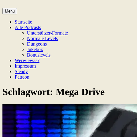
Zum
Inhalt
Menü
Game Not Over
springen
Startseite
Alle Podcasts
Unterstützer-Formate
Normale Levels
Dungeons
Jukebox
Bonuslevels
Werwiewas?
Impressum
Steady
Patreon
Schlagwort:
Mega Drive