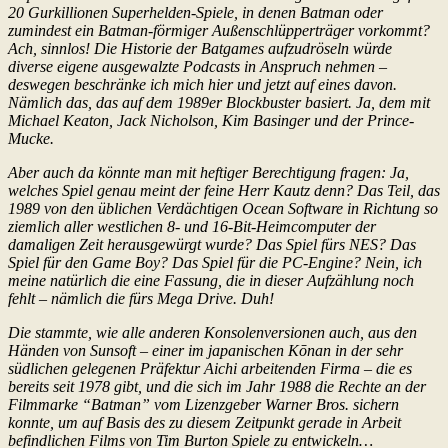
20 Gurkillionen Superhelden-Spiele, in denen Batman oder
zumindest ein Batman-förmiger Außenschlüpperträger vorkommt?
Ach, sinnlos! Die Historie der Batgames aufzudröseln würde
diverse eigene ausgewalzte Podcasts in Anspruch nehmen –
deswegen beschränke ich mich hier und jetzt auf eines davon.
Nämlich das, das auf dem 1989er Blockbuster basiert. Ja, dem mit
Michael Keaton, Jack Nicholson, Kim Basinger und der Prince-
Mucke.
Aber auch da könnte man mit heftiger Berechtigung fragen: Ja,
welches Spiel genau meint der feine Herr Kautz denn? Das Teil, das
1989 von den üblichen Verdächtigen Ocean Software in Richtung so
ziemlich aller westlichen 8- und 16-Bit-Heimcomputer der
damaligen Zeit herausgewürgt wurde? Das Spiel fürs NES? Das
Spiel für den Game Boy? Das Spiel für die PC-Engine? Nein, ich
meine natürlich die eine Fassung, die in dieser Aufzählung noch
fehlt – nämlich die fürs Mega Drive. Duh!
Die stammte, wie alle anderen Konsolenversionen auch, aus den
Händen von Sunsoft – einer im japanischen Kōnan in der sehr
südlichen gelegenen Präfektur Aichi arbeitenden Firma – die es
bereits seit 1978 gibt, und die sich im Jahr 1988 die Rechte an der
Filmmarke “Batman” vom Lizenzgeber Warner Bros. sichern
konnte, um auf Basis des zu diesem Zeitpunkt gerade in Arbeit
befindlichen Films von Tim Burton Spiele zu entwickeln…