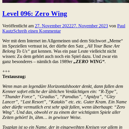
Level 096: Zero Wing
Veröffentlicht am
27. November 2022
27. November 2023
von
Paul
Kautz
Schreib einen Kommentar
Wer mit dem Internet im Allgemeinen und dem Stichwort „Meme“
im Speziellen vertraut ist, der dürfte den Satz
„All Your Base Are
Belong To Us“
gut kennen. Was ein paar Leute vielleicht nicht
wissen: Zu dem gehört auch noch ein Spiel dazu. Und zwar ein
ganz besonderes – nämlich das 1989er
„ZERO WING“
.
+++
Textauszug:
Wenn man an legendäre Horizontalshooter denkt, dann fallen dem
Kenner sofort etliche der üblichen Verdächtigen ein: “R-Type”,
“Thunder Force”, “Gradius”, “Parodius”, “Apidya”, “Gley
Lancer”, “Last Resort”, “Katakis” etc. etc. Guter Kram. Ein Name
aber dürfte vermutlich erst sehr spät fallen, wenn überhaupt: “Zero
Wing”. Und das, obwohl er zu einem der wichtigsten Spiele aller
Zeiten gehört! In, ähm… in gewisser Weise.
Toaplan ist so ein Name, der in eingeweihten Kreisen vor allem in