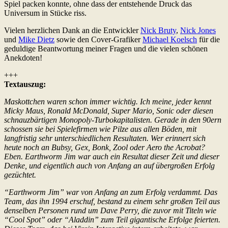
Spiel packen konnte, ohne dass der entstehende Druck das
Universum in Stücke riss.
Vielen herzlichen Dank an die Entwickler
Nick Bruty
,
Nick Jones
und
Mike Dietz
sowie den Cover-Grafiker
Michael Koelsch
für die
geduldige Beantwortung meiner Fragen und die vielen schönen
Anekdoten!
+++
Textauszug:
Maskottchen waren schon immer wichtig. Ich meine, jeder kennt
Micky Maus, Ronald McDonald, Super Mario, Sonic oder diesen
schnauzbärtigen Monopoly-Turbokapitalisten. Gerade in den 90ern
schossen sie bei Spielefirmen wie Pilze aus allen Böden, mit
langfristig sehr unterschiedlichen Resultaten. Wer erinnert sich
heute noch an Bubsy, Gex, Bonk, Zool oder Aero the Acrobat?
Eben. Earthworm Jim war auch ein Resultat dieser Zeit und dieser
Denke, und eigentlich auch von Anfang an auf übergroßen Erfolg
gezüchtet.
“Earthworm Jim” war von Anfang an zum Erfolg verdammt. Das
Team, das ihn 1994 erschuf, bestand zu einem sehr großen Teil aus
denselben Personen rund um Dave Perry, die zuvor mit Titeln wie
“Cool Spot” oder “Aladdin” zum Teil gigantische Erfolge feierten.