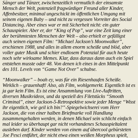
Sänger und Tänzer, zwischenzeitlich vermutlich der einsamste
Mensch der Welt, potenziell fragwürdiger Freund aller Kinder,
Affenbesitzer, minimal ungeschickt im öffentlichen Umgang mit
seinem eigenen Baby – und nicht zu vergessen Vorreiter des Social
Distancing. Aber eines war er mit Sicherheit nicht: ein guter
Schauspieler. Aber er, der “King of Pop”, war eine Zeit lang einer
der berühmtesten Menschen der Welt – also erhielt er gefälligst
auch seinen eigenen Film: “Michael Jackson’s Moonwalker”,
erschienen 1988, und alles in allem enorm scheiße und blöd, aber
voller guter Musik und schier endlosem Potenzial für auch heute
noch sehr wirksame Memes. Klar, dass daraus dann auch ein Spiel
entstehen musste oder 48. Von denen ich eines in den Mittelpunkt
des 101. Levels von “Game Not Over” schubse.
“Moonwalker” – boah ey, was für ein Riesenhaufen Scheiße.
Wirklich – grauenhaft! Also, als Film, wohlgemerkt. Eigentlich ist es
ja gar kein Film. Es ist eine Ansammlung von Live-Auftritten,
diversen Musikvideos, und da speziell des Filetstücks “Smooth
Criminal”, einer Jackson-5-Retrospektive sowie jeder Menge “Wisst
ihr eigentlich, wie geil ich bin?”-Spiegelwichserei vom Herr
Jackson, die von einer halben Briefmarke voll Handlung
zusammengehalten werden, in denen Michael sein schlicht einfach
mal leider so überhaupt gar nicht vorhandenes Schauspieltalent
ausleben darf. Kinder werden von einem auf übercool gebürsteten
Joe Pesci entführt, der nicht etwa einen weißen Morpheus spielt,