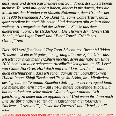
dass jeder und deren Kuscheltiere den Soundtrack des Spiels bereits
mehrere Tausend mal gehört haben, ändert ja nix daran, dass die
Musik aus den Händen von Masato Nakamura, dem Gründer der
seit 1988 bestehenden J-Pop-Band “Dreams Come True”, ganz,
ganz exzellent ist, noch bis heute! Und deswegen gibt es jetzt ohne
weiteres Herumgeeiere drei der schönsten Stücke aus dem
allerersten “Sonic The Hedgehog”: Die Themen der “Green Hill
Zone”, “Star Light Zone” und “Final Zone”. Fröhliches
Ohrenflitzen!
Das 1993 veröffentlichte “Tiny Toon Adventures: Buster’s Hidden
Treasure” ist ein echt gutes, hochgradig albernes Spiel. Über das
ich jetzt gar nicht mehr erzählen möchte, denn das habe ich Ende
2020 bereits in aller gebotenen Ausführlichkeit getan, im 65. Level
von Game Not Over. Hört doch mal rein! Dort werdet ihr dann
auch erschnuppern, dass ich schon damals den Soundtrack von
Hideto Inoue, Shinji Tasaka und Tsuyoshi Sekito, drei Mitgliedern
des legendären “Konami Kukeiha Club”, ganz hervorragend fand!
Ich meine, mal ernsthaft – auf FM-Synthese basierende Tubas! Da
hat man doch gar keine andere Wahl, als ganz automatisch
gleichzeitig zu knien und zu applaudieren! Und wenn ihr dann noch
Energie übrig haben solltet, dann lauscht den drei folgenden
Stücken: “Grassland”, “Inside the Caverns” und “Wackyland”
+++
All das und noch viel mehr erhaltet ihr, wenn ihr
„Game Not Over“