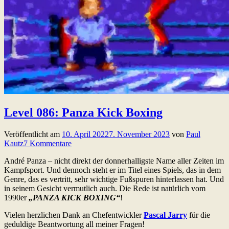
Level 086: Panza Kick Boxing
Veröffentlicht am
10. April 2022
7. November 2023
von
Paul
Kautz
7 Kommentare
André Panza – nicht direkt der donnerhalligste Name aller Zeiten im
Kampfsport. Und dennoch steht er im Titel eines Spiels, das in dem
Genre, das es vertritt, sehr wichtige Fußspuren hinterlassen hat. Und
in seinem Gesicht vermutlich auch. Die Rede ist natürlich vom
1990er
„PANZA KICK BOXING“
!
Vielen herzlichen Dank an Chefentwickler
Pascal Jarry
für die
geduldige Beantwortung all meiner Fragen!