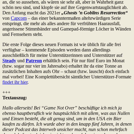
an, die so aussehen, als wären sie sehr alt, aber in Wahrheit ganz
schön neu sind, und klopfe sie auf ihre Gegenwartstauglichkeit ab.
Den Anfang macht das 2021er
„Ghosts ’n Goblins Resurrection“
von
Capcom
– das einer bekanntermaßen altehrwürdigen Serie
entspringt, die mehr als alles andere für verfrühten Haarausfall,
angerissene Stimmbänder und Gamepad-förmige Löcher in Wänden
und Fernsehern steht.
Die erste Folge dieses neuen Formats ist wie üblich für alle frei
verfügbar – kommende Episoden werden dann allerdings
ausschließlich für meine Unterstützerinnen und Unterstützer auf
Steady
und
Patreon
erhältlich sein. Für nur fünf Euro im Monat
(bzw. sogar nur vier im Jahresabo) erhaltet ihr da eine Tonne an
zusätzlichen Inhalten aufs Ohr – schaut (bzw. lauscht) doch einfach
mal vorbei! Eine Komplettübersicht sämtlicher Unterstützer-Formate
findet ihr hier
.
+++
Textauszug:
Hallo allerseits! Bei “Game Not Over” beschäftige ich mich ja
ebenso hauptberuflich wie hauptsächlich mit allem, was aus Nullen
und Einsen besteht, die alt genug sind, um in den USA ein Bier
kaufen zu dürfen. Ich wurde aber in den knapp fünf Jahren, in denen
dieser Podcast das Interweb unsicher macht, nun schon mehrfach