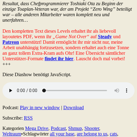
Resultat, dass Chefprogrammierer Toshiaki Ota zu Beginn der
einzige Toaplan-Veteran war, der am Projekt “Zero Wing” beteiligt
war – alle anderen Mitarbeiter waren komplett neu und
unerfahren…
Den kompletten Text dieses Levels erhaltet ihr als liebevoll
layoutetes PDF, wenn ihr
„Game Not Over“
auf
Steady
und
Patreon
unterstützt! Damit ermöglicht ihr mir nicht nur, meine
Arbeit unabhängig fortzusetzen, sondern erhaltet auch eine Tonne
an ganz tollem Extra-Kram aufs Ohr! Eine Übersicht sämtlicher
Unterstützer-Formate
findet ihr hier
. Lauscht doch mal vorbei!
+++
Diese Diashow benötigt JavaScript.
Podcast:
Play in new window
|
Download
Subscribe:
RSS
Kategorien
Mega Drive
,
Podcast
,
Shmup
,
Shooter
,
Weltraum
•
Schlagwörter
all your base
,
are belong to us
,
cats
,