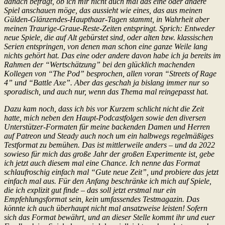
danach befragt, ob ich mir nicht auch mal das eine oder andere
Spiel anschauen möge, das aussieht wie eines, das aus meinen
Gülden-Glänzendes-Haupthaar-Tagen stammt, in Wahrheit aber
meinen Traurige-Graue-Reste-Zeiten entspringt. Sprich: Entweder
neue Spiele, die auf Alt gebürstet sind, oder alten bzw. klassischen
Serien entspringen, von denen man schon eine ganze Weile lang
nichts gehört hat. Das eine oder andere davon habe ich ja bereits im
Rahmen der “Wertschätzung” bei den glücklich machenden
Kollegen von “The Pod” besprochen, allen voran “Streets of Rage
4” und “Battle Axe”. Aber das geschah ja bislang immer nur so
sporadisch, und auch nur, wenn das Thema mal reingepasst hat.
Dazu kam noch, dass ich bis vor Kurzem schlicht nicht die Zeit
hatte, mich neben den Haupt-Podcastfolgen sowie den diversen
Unterstützer-Formaten für meine backenden Damen und Herren
auf Patreon und Steady auch noch um ein halbwegs regelmäßiges
Testformat zu bemühen. Das ist mittlerweile anders – und da 2022
sowieso für mich das große Jahr der großen Experimente ist, gebe
ich jetzt auch diesem mal eine Chance. Ich nenne das Format
schlaufroschig einfach mal “Gute neue Zeit”, und probiere das jetzt
einfach mal aus. Für den Anfang beschränke ich mich auf Spiele,
die ich explizit gut finde – das soll jetzt erstmal nur ein
Empfehlungsformat sein, kein umfassendes Testmagazin. Das
könnte ich auch überhaupt nicht mal ansatzweise leisten! Sofern
sich das Format bewährt, und an dieser Stelle kommt ihr und euer