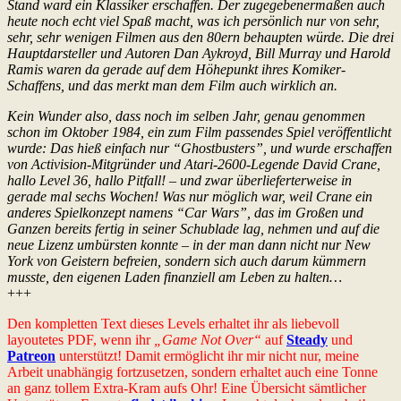
Stand ward ein Klassiker erschaffen. Der zugegebenermaßen auch
heute noch echt viel Spaß macht, was ich persönlich nur von sehr,
sehr, sehr wenigen Filmen aus den 80ern behaupten würde. Die drei
Hauptdarsteller und Autoren Dan Aykroyd, Bill Murray und Harold
Ramis waren da gerade auf dem Höhepunkt ihres Komiker-
Schaffens, und das merkt man dem Film auch wirklich an.
Kein Wunder also, dass noch im selben Jahr, genau genommen
schon im Oktober 1984, ein zum Film passendes Spiel veröffentlicht
wurde: Das hieß einfach nur “Ghostbusters”, und wurde erschaffen
von Activision-Mitgründer und Atari-2600-Legende David Crane,
hallo Level 36, hallo Pitfall! – und zwar überlieferterweise in
gerade mal sechs Wochen! Was nur möglich war, weil Crane ein
anderes Spielkonzept namens “Car Wars”, das im Großen und
Ganzen bereits fertig in seiner Schublade lag, nehmen und auf die
neue Lizenz umbürsten konnte – in der man dann nicht nur New
York von Geistern befreien, sondern sich auch darum kümmern
musste, den eigenen Laden finanziell am Leben zu halten…
+++
Den kompletten Text dieses Levels erhaltet ihr als liebevoll
layoutetes PDF, wenn ihr
„Game Not Over“
auf
Steady
und
Patreon
unterstützt! Damit ermöglicht ihr mir nicht nur, meine
Arbeit unabhängig fortzusetzen, sondern erhaltet auch eine Tonne
an ganz tollem Extra-Kram aufs Ohr! Eine Übersicht sämtlicher