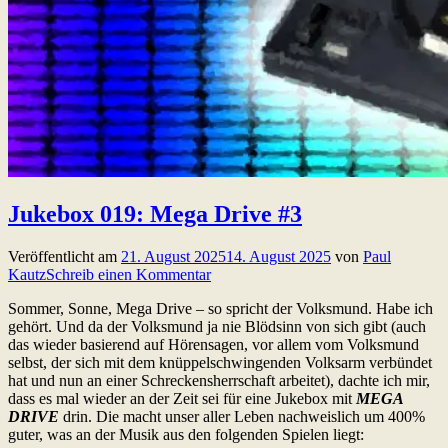
Jukebox 019: Mega Drive #3
Veröffentlicht am
21. August 2025
14. August 2025
von
Paul
Kautz
Schreib einen Kommentar
Sommer, Sonne, Mega Drive – so spricht der Volksmund. Habe ich
gehört. Und da der Volksmund ja nie Blödsinn von sich gibt (auch
das wieder basierend auf Hörensagen, vor allem vom Volksmund
selbst, der sich mit dem knüppelschwingenden Volksarm verbündet
hat und nun an einer Schreckensherrschaft arbeitet), dachte ich mir,
dass es mal wieder an der Zeit sei für eine Jukebox mit
MEGA
DRIVE
drin. Die macht unser aller Leben nachweislich um 400%
guter, was an der Musik aus den folgenden Spielen liegt: