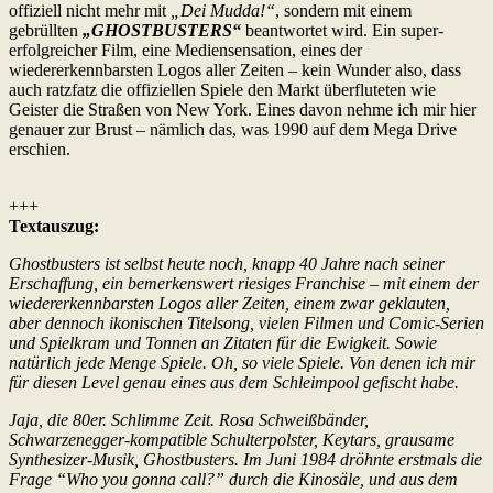
offiziell nicht mehr mit
„Dei Mudda!“
, sondern mit einem
gebrüllten
„GHOSTBUSTERS“
beantwortet wird. Ein super-
erfolgreicher Film, eine Mediensensation, eines der
wiedererkennbarsten Logos aller Zeiten – kein Wunder also, dass
auch ratzfatz die offiziellen Spiele den Markt überfluteten wie
Geister die Straßen von New York. Eines davon nehme ich mir hier
genauer zur Brust – nämlich das, was 1990 auf dem Mega Drive
erschien.
+++
Textauszug:
Ghostbusters ist selbst heute noch, knapp 40 Jahre nach seiner
Erschaffung, ein bemerkenswert riesiges Franchise – mit einem der
wiedererkennbarsten Logos aller Zeiten, einem zwar geklauten,
aber dennoch ikonischen Titelsong, vielen Filmen und Comic-Serien
und Spielkram und Tonnen an Zitaten für die Ewigkeit. Sowie
natürlich jede Menge Spiele. Oh, so viele Spiele. Von denen ich mir
für diesen Level genau eines aus dem Schleimpool gefischt habe.
Jaja, die 80er. Schlimme Zeit. Rosa Schweißbänder,
Schwarzenegger-kompatible Schulterpolster, Keytars, grausame
Synthesizer-Musik, Ghostbusters. Im Juni 1984 dröhnte erstmals die
Frage “Who you gonna call?” durch die Kinosäle, und aus dem