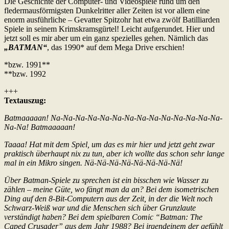
Die Geschichte der Computer- und Videospiele rund um den
fledermausförmigsten Dunkelritter aller Zeiten ist vor allem eine
enorm ausführliche – Gevatter Spitzohr hat etwa zwölf Batilliarden
Spiele in seinem Krimskramsgürtel! Leicht aufgerundet. Hier und
jetzt soll es mir aber um ein ganz spezielles gehen. Nämlich das
„BATMAN“
, das 1990* auf dem Mega Drive erschien!
*bzw. 1991**
**bzw. 1992
+++
Textauszug:
Batmaaaaan! Na-Na-Na-Na-Na-Na-Na-Na-Na-Na-Na-Na-Na-Na-
Na-Na! Batmaaaaan!
Taaaa! Hat mit dem Spiel, um das es mir hier und jetzt geht zwar
praktisch überhaupt nix zu tun, aber ich wollte das schon sehr lange
mal in ein Mikro singen. Nä-Nä-Nä-Nä-Nä-Nä-Nä-Nä!
Über Batman-Spiele zu sprechen ist ein bisschen wie Wasser zu
zählen – meine Güte, wo fängt man da an? Bei dem isometrischen
Ding auf den 8-Bit-Computern aus der Zeit, in der die Welt noch
Schwarz-Weiß war und die Menschen sich über Grunzlaute
verständigt haben? Bei dem spielbaren Comic “Batman: The
Caped Crusader” aus dem Jahr 1988? Bei irgendeinem der gefühlt