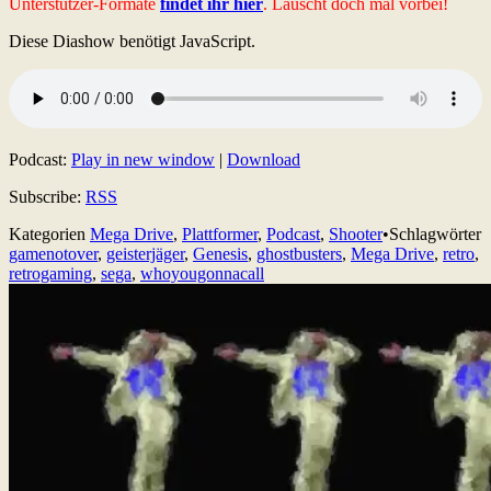
Unterstützer-Formate
findet ihr hier
. Lauscht doch mal vorbei!
Diese Diashow benötigt JavaScript.
Podcast:
Play in new window
|
Download
Subscribe:
RSS
Kategorien
Mega Drive
,
Plattformer
,
Podcast
,
Shooter
•
Schlagwörter
gamenotover
,
geisterjäger
,
Genesis
,
ghostbusters
,
Mega Drive
,
retro
,
retrogaming
,
sega
,
whoyougonnacall