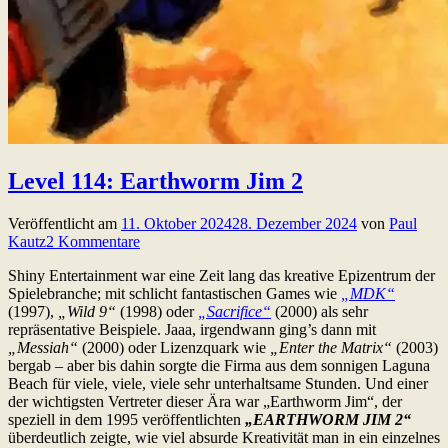
Level 114: Earthworm Jim 2
Veröffentlicht am
11. Oktober 2024
28. Dezember 2024
von
Paul
Kautz
2 Kommentare
Shiny Entertainment war eine Zeit lang das kreative Epizentrum der
Spielebranche; mit schlicht fantastischen Games wie
„MDK“
(1997),
„Wild 9“
(1998) oder
„Sacrifice“
(2000) als sehr
repräsentative Beispiele. Jaaa, irgendwann ging’s dann mit
„Messiah“
(2000) oder Lizenzquark wie
„Enter the Matrix“
(2003)
bergab – aber bis dahin sorgte die Firma aus dem sonnigen Laguna
Beach für viele, viele, viele sehr unterhaltsame Stunden. Und einer
der wichtigsten Vertreter dieser Ära war „Earthworm Jim“, der
speziell in dem 1995 veröffentlichten
„EARTHWORM JIM 2“
überdeutlich zeigte, wie viel absurde Kreativität man in ein einzelnes