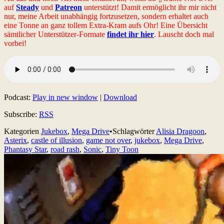
auf
Steady
und
Patreon
unterstützt! Damit ermöglicht ihr mir nicht
nur, meine Arbeit unabhängig fortzusetzen, sondern erhaltet auch
eine Tonne an ganz tollem Extra-Kram aufs Ohr! Eine Übersicht
sämtlicher Unterstützer-Formate
findet ihr hier
. Lauscht doch mal
vorbei!
Podcast:
Play in new window
|
Download
Subscribe:
RSS
Kategorien
Jukebox
,
Mega Drive
•
Schlagwörter
Alisia Dragoon
,
Asterix
,
castle of illusion
,
game not over
,
jukebox
,
Mega Drive
,
Phantasy Star
,
road rash
,
Sonic
,
Tiny Toon