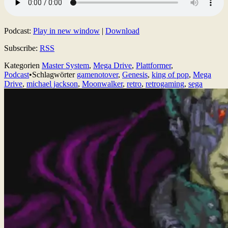
Podcast:
Play in new window
|
Download
Subscribe:
RSS
Kategorien
Master System
,
Mega Drive
,
Plattformer
,
Podcast
•
Schlagwörter
gamenotover
,
Genesis
,
king of pop
,
Mega
Drive
,
michael jackson
,
Moonwalker
,
retro
,
retrogaming
,
sega