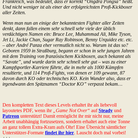
Frankreich, was bedeutet, dass er korrekt “Ongdrä Pongsa” heißt.
Und nicht weniger ist als einer der erfolgreichsten Profi-Kickboxer
aller Zeiten.
Wenn man nun an einige der bekanntesten Fighter aller Zeiten
denkt, dann fallen einem sehr schnell sehr viele der üblich
verdächtigen Namen ein: Bruce Lee, Muhammad Ali, Mike Tyson,
Jet Li, Jackie Chan, Sugar Ray Robinson, Benny Urquidez etc. etc.
– aber André Panza eher vermutlich nicht so. Warum ist das so?
Geboren 1959 in Straßburg, begann er schon in sehr jungen Jahren
mit dem Training von französischem Kickboxen, auch bekannt als
“Savate”, und wurde darin sehr schnell sehr gut – was zu einer
Kampfsportler-Karriere führte, die in mehr als 1000 Kämpfen
resultierte, und 114 Profi-Fights, von denen er 109 gewann, 87
davon durch KO oder technisches KO. Kein Wunder also, dass er
irgendwann den Spitznamen “Doctor KO” verpasst bekam…
Den kompletten Text dieses Levels erhaltet ihr als liebevoll
layoutetes PDF, wenn ihr
„Game Not Over“
auf
Steady
und
Patreon
unterstützt! Damit ermöglicht ihr mir nicht nur, meine
Arbeit unabhängig fortzusetzen, sondern erhaltet auch eine Tonne
an ganz tollem Extra-Kram aufs Ohr! Eine Übersicht sämtlicher
Unterstützer-Formate
findet ihr hier
. Lauscht doch mal vorbei!