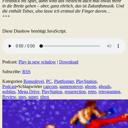
Feedback ins Spiel, dann wird das vielleicht auch mal etwas mehr
in die Breite gehen – aber, ganz ehrlich, das ist Zukunftsmusik. Und
die enthält Tubas, also lasse ich erstmal die Finger davon…
+++
Diese Diashow benötigt JavaScript.
Podcast:
Play in new window
|
Download
Subscribe:
RSS
Kategorien
Bonuslevel
,
PC
,
Plattformer
,
PlayStation
,
Podcast
•
Schlagwörter
capcom
,
gamenotover
,
ghosts
,
ghouls
,
goblins
,
Mega Drive
,
PlayStation
,
resurrection
,
retro
,
retrogaming
,
Review
,
snes
,
super
,
xbox