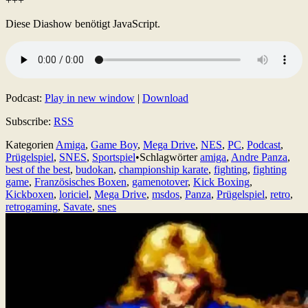
+++
Diese Diashow benötigt JavaScript.
Podcast:
Play in new window
|
Download
Subscribe:
RSS
Kategorien
Amiga
,
Game Boy
,
Mega Drive
,
NES
,
PC
,
Podcast
,
Prügelspiel
,
SNES
,
Sportspiel
•
Schlagwörter
amiga
,
Andre Panza
,
best of the best
,
budokan
,
championship karate
,
fighting
,
fighting
game
,
Französisches Boxen
,
gamenotover
,
Kick Boxing
,
Kickboxen
,
loriciel
,
Mega Drive
,
msdos
,
Panza
,
Prügelspiel
,
retro
,
retrogaming
,
Savate
,
snes