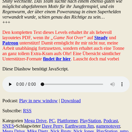
Shiny wechselte. Das Team suchte nach einem ebenso guten wie
möglichst abgefahrenen Motiv für ihr Jungfernspiel, und ein
Regenwurm, der über einem Poweranzug in einen Superhelden
verwandelt wurde, schien genau das Richtige zu sein…
+++
Den kompletten Text dieses Levels erhaltet ihr als liebevoll
layoutetes PDF, wenn ihr
„Game Not Over“
auf
Steady
und
Patreon
unterstützt! Damit ermöglicht ihr mir nicht nur, meine
Arbeit unabhängig fortzusetzen, sondern erhaltet auch eine Tonne
an ganz tollem Extra-Kram aufs Ohr! Eine Übersicht sämtlicher
Unterstützer-Formate
findet ihr hier
. Lauscht doch mal vorbei
Diese Diashow benötigt JavaScript.
Podcast:
Play in new window
|
Download
Subscribe:
RSS
Kategorien
Mega Drive
,
PC
,
Plattformer
,
PlayStation
,
Podcast
,
SNES
•
Schlagwörter
Dave Perry
,
Earthworm Jim
,
gamenotover
,
Mega Drive
,
Mike Dietz
,
Nick Bruty
,
Nick Jones
,
PlayStation
,
retro
,