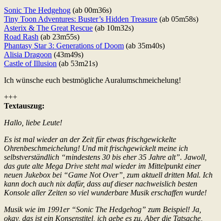
Sonic The Hedgehog
(ab 00m36s)
Tiny Toon Adventures: Buster’s Hidden Treasure
(ab 05m58s)
Asterix & The Great Rescue
(ab 10m32s)
Road Rash
(ab 23m55s)
Phantasy Star 3: Generations of Doom
(ab 35m40s)
Alisia Dragoon
(43m49s)
Castle of Illusion
(ab 53m21s)
Ich wünsche euch bestmögliche Auralumschmeichelung!
+++
Textauszug:
Hallo, liebe Leute!
Es ist mal wieder an der Zeit für etwas frischgewickelte
Ohrenbeschmeichelung! Und mit frischgewickelt meine ich
selbstverständlich “mindestens 30 bis eher 35 Jahre alt”. Jawoll,
das gute alte Mega Drive steht mal wieder im Mittelpunkt einer
neuen Jukebox bei “Game Not Over”, zum aktuell dritten Mal. Ich
kann doch auch nix dafür, dass auf dieser nachweislich besten
Konsole aller Zeiten so viel wunderbare Musik erschaffen wurde!
Musik wie im 1991er “Sonic The Hedgehog” zum Beispiel! Ja,
okay, das ist ein Konsenstitel, ich gebe es zu. Aber die Tatsache,