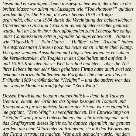
leisen und ehrwürdigen Tönen ausgesprochen wird, der aber in der
breiten Masse vor allem mit Aussagen wie “Toawhatnow?” quittiert
werden dürfte. Die Firma, die zwar bereits 1979 in Tokyo
gegründet, aber erst 1984 durch die Vereinigung der beiden kleinen
Unternehmen Orca und Crux zum reinen Spielehersteller gemacht
wurde, hat im Laufe ihrer darauffolgenden zehn Lebensjahre einige
unter Connaisseuren extrem populäre Shmups entwickelt – Namen
wie “Tiger-Heli”, “Twin Cobra”, “Hellfire” oder “Truxton” haben
in entsprechenden Kreisen noch bis heute einen ruhmreichen Klang.
Von ganz wenigen Ausnahmen mal abgesehen waren es vor allem
die Vertikalscroller, die Toaplan in den Spielhallen und auf den 8-
und 16-Bit-Konsolen dieser Welt berühmt machten – aber die Zeit
ihres Lebens immer sehr klein gehaltene Firma hatte auch zwei sehr
bekannte Horizontalballereien im Portfolio. Die eine war das im
Frühjahr 1989 veröffentlichte “Hellfire” – und die andere war das
nur wenige Monate darauf folgende “Zero Wing”.
Dessen Entwicklung begann ungewöhnlich – denn laut Tatsuya
Uemura, einem der Gründer des Spiele-bezogenen Toaplan und
Komponisten für die meisten Shooter der Firma, war es eigentlich
nie geplant, “Zero Wing” zu veröffentlichen. Die Entwicklung von
“Hellfire” war für das Unternehmen eine sehr anstrengende, und
das Grafiksystem dieses Spiels sollte danach eigentlich nur genutzt
werden, um neue Mitarbeiter zu trainieren, sie mit den Werkzeugen
der Firma vertraut zu machen. Was auch gemacht wurde, mit dem