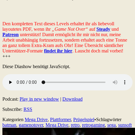
Den kompletten Text dieses Levels erhaltet ihr als liebevoll
layoutetes PDF, wenn ihr
„Game Not Over“
auf
Steady
und
Patreon
unterstützt! Damit ermöglicht ihr mir nicht nur, meine
Arbeit unabhängig fortzusetzen, sondern erhaltet auch eine Tonne
an ganz tollem Extra-Kram aufs Ohr! Eine Übersicht sämtlicher
Unterstützer-Formate
findet ihr hier
. Lauscht doch mal vorbei!
+++
Diese Diashow benötigt JavaScript.
Podcast:
Play in new window
|
Download
Subscribe:
RSS
Kategorien
Mega Drive
,
Plattformer
,
Prügelspiel
•
Schlagwörter
batman
,
gamenotover
,
Mega Drive
,
retro
,
retrogaming
,
sega
,
sunsoft