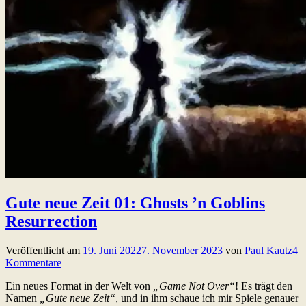
Gute neue Zeit 01: Ghosts ’n Goblins
Resurrection
Veröffentlicht am
19. Juni 2022
7. November 2023
von
Paul Kautz
4
Kommentare
Ein neues Format in der Welt von
„Game Not Over“
! Es trägt den
Namen
„Gute neue Zeit“
, und in ihm schaue ich mir Spiele genauer