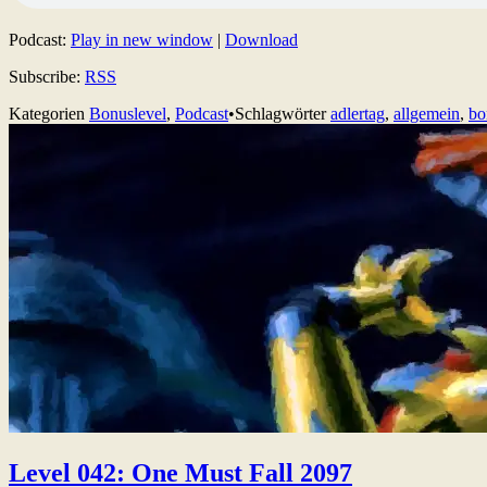
Podcast:
Play in new window
|
Download
Subscribe:
RSS
Kategorien
Bonuslevel
,
Podcast
•
Schlagwörter
adlertag
,
allgemein
,
bo
Level 042: One Must Fall 2097