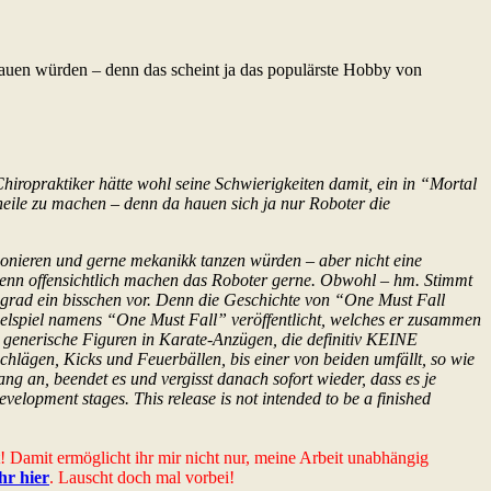
 hauen würden – denn das scheint ja das populärste Hobby von
Chiropraktiker hätte wohl seine Schwierigkeiten damit, ein in “Mortal
eile zu machen – denn da hauen sich ja nur Roboter die
ktionieren und gerne mekanikk tanzen würden – aber nicht eine
. Denn offensichtlich machen das Roboter gerne. Obwohl – hm. Stimmt
 grad ein bisschen vor. Denn die Geschichte von “One Must Fall
elspiel namens “One Must Fall” veröffentlicht, welches er zusammen
 generische Figuren in Karate-Anzügen, die definitiv KEINE
lägen, Kicks und Feuerbällen, bis einer von beiden umfällt, so wie
g an, beendet es und vergisst danach sofort wieder, dass es je
velopment stages. This release is not intended to be a finished
t! Damit ermöglicht ihr mir nicht nur, meine Arbeit unabhängig
ihr hier
. Lauscht doch mal vorbei!