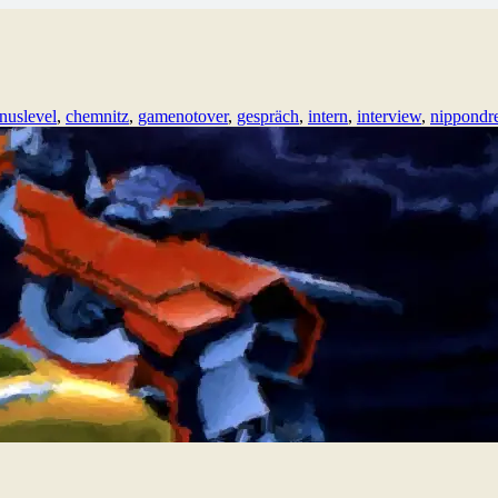
nuslevel
,
chemnitz
,
gamenotover
,
gespräch
,
intern
,
interview
,
nippondr