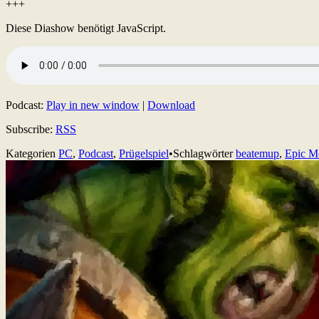
+++
Diese Diashow benötigt JavaScript.
Podcast:
Play in new window
|
Download
Subscribe:
RSS
Kategorien
PC
,
Podcast
,
Prügelspiel
•
Schlagwörter
beatemup
,
Epic M