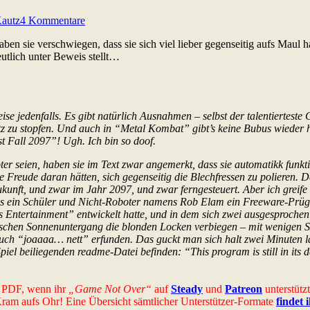
Kautz
4 Kommentare
ben sie verschwiegen, dass sie sich viel lieber gegenseitig aufs Maul
utlich unter Beweis stellt…
se jedenfalls. Es gibt natürlich Ausnahmen – selbst der talentierteste 
 zu stopfen. Und auch in “Metal Kombat” gibt’s keine Bubus wieder h
t Fall 2097”! Ugh. Ich bin so doof.
boter seien, haben sie im Text zwar angemerkt, dass sie automatikk fun
te Freude daran hätten, sich gegenseitig die Blechfressen zu polieren
kunft, und zwar im Jahr 2097, und zwar ferngesteuert. Aber ich greife
ls ein Schüler und Nicht-Roboter namens Rob Elam ein Freeware-Prüg
Entertainment” entwickelt hatte, und in dem sich zwei ausgesprochen
schen Sonnenuntergang die blonden Locken verbiegen – mit wenigen Sch
ruch “joaaaa… nett” erfunden. Das guckt man sich halt zwei Minuten lan
iel beiliegenden readme-Datei befinden: “This program is still in its de
es PDF, wenn ihr
„Game Not Over“
auf
Steady
und
Patreon
unterstütz
-Kram aufs Ohr! Eine Übersicht sämtlicher Unterstützer-Formate
findet 