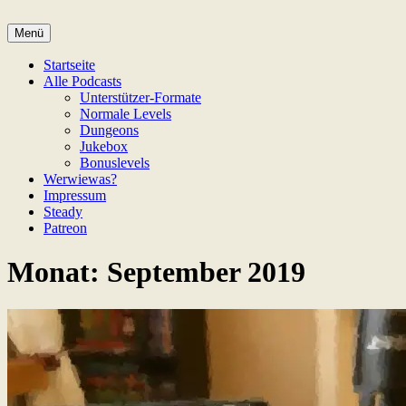
Zum
Inhalt
Menü
Game Not Over
springen
Startseite
Alle Podcasts
Unterstützer-Formate
Normale Levels
Dungeons
Jukebox
Bonuslevels
Werwiewas?
Impressum
Steady
Patreon
Monat:
September 2019