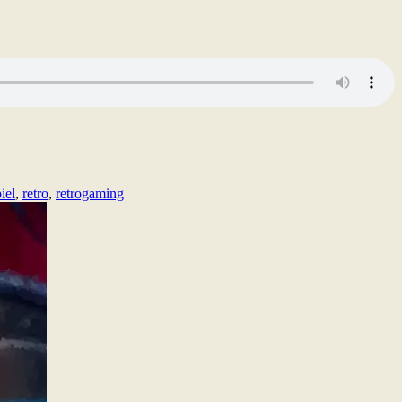
iel
,
retro
,
retrogaming