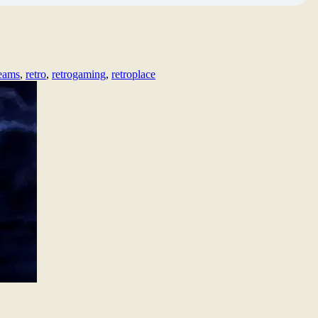
eams
,
retro
,
retrogaming
,
retroplace