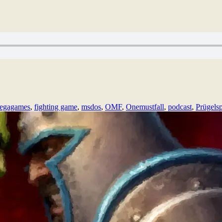
egagames
,
fighting game
,
msdos
,
OMF
,
Onemustfall
,
podcast
,
Prügelsp