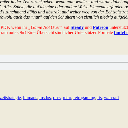
eiter in der Zeit zurückgehen, wenn man wollte – und würde dabei au
les Spiele, die auf die eine oder andere Weise Elemente erfanden oder
d’s zunehmend diffus und abstrakt und weiter weg von der Echtzeitstra
wohl auch das “nur” auf den Schultern von ziemlich niedrig aufgelö
es PDF, wenn ihr
„Game Not Over“
auf
Steady
und
Patreon
unterstütz
-Kram aufs Ohr! Eine Übersicht sämtlicher Unterstützer-Formate
findet 
zeitstrategie
,
humans
,
msdos
,
orcs
,
retro
,
retrogaming
,
rts
,
warcraft