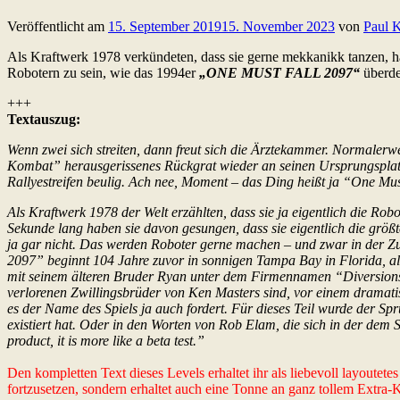
Veröffentlicht am
15. September 2019
15. November 2023
von
Paul 
Als Kraftwerk 1978 verkündeten, dass sie gerne mekkanikk tanzen, ha
Robotern zu sein, wie das 1994er
„ONE MUST FALL 2097“
überde
+++
Textauszug:
Wenn zwei sich streiten, dann freut sich die Ärztekammer. Normalerwei
Kombat” herausgerissenes Rückgrat wieder an seinen Ursprungsplatz
Rallyestreifen beulig. Ach nee, Moment – das Ding heißt ja “One Mus
Als Kraftwerk 1978 der Welt erzählten, dass sie ja eigentlich die Ro
Sekunde lang haben sie davon gesungen, dass sie eigentlich die größ
ja gar nicht. Das werden Roboter gerne machen – und zwar in der Zu
2097” beginnt 104 Jahre zuvor in sonnigen Tampa Bay in Florida, a
mit seinem älteren Bruder Ryan unter dem Firmennamen “Diversions 
verlorenen Zwillingsbrüder von Ken Masters sind, vor einem dramati
es der Name des Spiels ja auch fordert. Für dieses Teil wurde der Sp
existiert hat. Oder in den Worten von Rob Elam, die sich in der dem Sp
product, it is more like a beta test.”
Den kompletten Text dieses Levels erhaltet ihr als liebevoll layoutet
fortzusetzen, sondern erhaltet auch eine Tonne an ganz tollem Extra