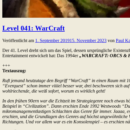
Level 041: WarCraft
Veröffentlicht am
1. September 2019
15. November 2023
von
Paul Ka
Der 41. Level dreht sich um das Spiel, dessen ursprüngliche Existenz
Entertainment entwickelt hat: Das 1994er
„WARCRAFT: ORCS &
+++
Textauszug:
Ruft jemand heutzutage den Begriff “WarCraft” in einen Raum mit 1
“Everquest” schon immer viiiiel besser war, drei beschweren sich au
wohlriechende, die weiß sofort, worum es wirklich geht!
In den frühen 90ern war die Echtzeit im Strategiegenre noch etwas hö
Beispiel in “Civilization”. Dann erschien Ende 1992 Westwoods “Du
mikromanagementlastigen Schlachten das Genre für immer. Jaaaa, es wa
erschien, und die Grundlagen des Genres auf höchst ungewöhnliche 
Richtungen. Und vor allem war es ein Konsolenspiel – es erschien n