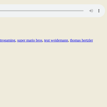
etrogaming
,
super mario bros
,
teut weidemann
,
thomas hertzler