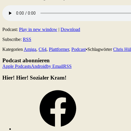
Podcast:
Play in new window
|
Download
Subscribe:
RSS
Kategorien
Amiga
,
C64
,
Plattformer
,
Podcast
•
Schlagwörter
Chris Hü
Podcast abonnieren
Apple Podcasts
Android
by Email
RSS
Hier! Hier! Sozialer Kram!
Facebook