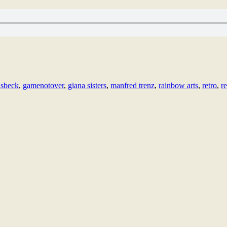
lsbeck
,
gamenotover
,
giana sisters
,
manfred trenz
,
rainbow arts
,
retro
,
r