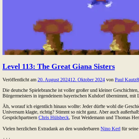
Level 113: The Great Giana Sisters
Veröffentlicht am
20. August 2024
12. Oktober 2024
von
Paul Kautz
8
Die deutsche Spielebranche ist voller großer und kleiner Geschichten,
Bürgermeisters in irgendeinem bayerischen Kuhdorf übernimmt, mit L
Äh, worauf ich eigentlich hinaus wollte: Jeder dürfte wohl die Ges
Universum klagte, richtig? Stimmt so nicht ganz. Aber auch außerhal
Gesprächpartnern
Chris Hülsbeck
, Teut Weidemann und Thomas Hert
Vielen herzlichen Extradank an den wunderbaren
Nino Kerl
für seine