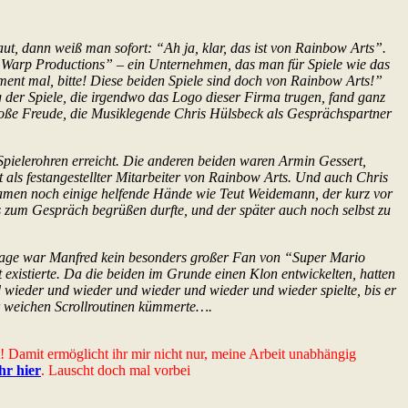
ut, dann weiß man sofort: “Ah ja, klar, das ist von Rainbow Arts”.
e Warp Productions” – ein Unternehmen, das man für Spiele wie das
ent mal, bitte! Diese beiden Spiele sind doch von Rainbow Arts!”
 der Spiele, die irgendwo das Logo dieser Firma trugen, fand ganz
roße Freude, die Musiklegende Chris Hülsbeck als Gesprächspartner
e Spielerohren erreicht. Die anderen beiden waren Armin Gessert,
als festangestellter Mitarbeiter von Rainbow Arts. Und auch Chris
u kamen noch einige helfende Hände wie Teut Weidemann, der kurz vor
s zum Gespräch begrüßen durfte, und der später auch noch selbst zu
ussage war Manfred kein besonders großer Fan von “Super Mario
 existierte. Da die beiden im Grunde einen Klon entwickelten, hatten
d wieder und wieder und wieder und wieder und wieder spielte, bis er
r weichen Scrollroutinen kümmerte….
t! Damit ermöglicht ihr mir nicht nur, meine Arbeit unabhängig
ihr hier
. Lauscht doch mal vorbei