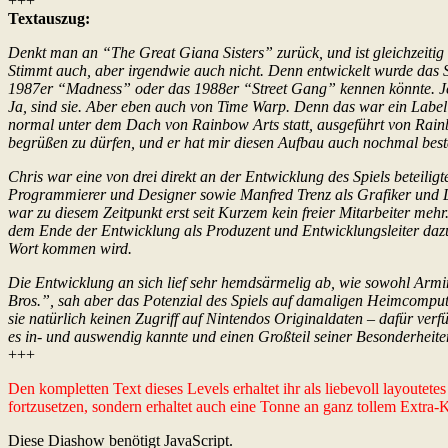
+++
Textauszug:
Denkt man an “The Great Giana Sisters” zurück, und ist gleichzeitig 
Stimmt auch, aber irgendwie auch nicht. Denn entwickelt wurde das 
1987er “Madness” oder das 1988er “Street Gang” kennen könnte. Jetz
Ja, sind sie. Aber eben auch von Time Warp. Denn das war ein Label 
normal unter dem Dach von Rainbow Arts statt, ausgeführt von Rainb
begrüßen zu dürfen, und er hat mir diesen Aufbau auch nochmal bestä
Chris war eine von drei direkt an der Entwicklung des Spiels beteilig
Programmierer und Designer sowie Manfred Trenz als Grafiker und Le
war zu diesem Zeitpunkt erst seit Kurzem kein freier Mitarbeiter meh
dem Ende der Entwicklung als Produzent und Entwicklungsleiter dazuk
Wort kommen wird.
Die Entwicklung an sich lief sehr hemdsärmelig ab, wie sowohl Armi
Bros.”, sah aber das Potenzial des Spiels auf damaligen Heimcomputer
sie natürlich keinen Zugriff auf Nintendos Originaldaten – dafür ve
es in- und auswendig kannte und einen Großteil seiner Besonderhe
+++
Den kompletten Text dieses Levels erhaltet ihr als liebevoll layoutet
fortzusetzen, sondern erhaltet auch eine Tonne an ganz tollem Extra
Diese Diashow benötigt JavaScript.