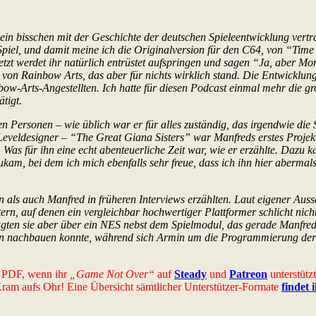
ein bisschen mit der Geschichte der deutschen Spieleentwicklung vertra
Spiel, und damit meine ich die Originalversion für den C64, von “Tim
t werdet ihr natürlich entrüstet aufspringen und sagen “Ja, aber Mom
von Rainbow Arts, das aber für nichts wirklich stand. Die Entwicklung
ow-Arts-Angestellten. Ich hatte für diesen Podcast einmal mehr die g
tigt.
ten Personen – wie üblich war er für alles zuständig, das irgendwie di
veldesigner – “The Great Giana Sisters” war Manfreds erstes Projekt 
r. Was für ihn eine echt abenteuerliche Zeit war, wie er erzählte. Daz
am, bei dem ich mich ebenfalls sehr freue, dass ich ihn hier abermal
n als auch Manfred in früheren Interviews erzählten. Laut eigener A
n, auf denen ein vergleichbar hochwertiger Plattformer schlicht nicht
rfügten sie aber über ein NES nebst dem Spielmodul, das gerade Manfre
iten nachbauen konnte, während sich Armin um die Programmierung de
es PDF, wenn ihr
„Game Not Over“
auf
Steady
und
Patreon
unterstütz
-Kram aufs Ohr! Eine Übersicht sämtlicher Unterstützer-Formate
findet 