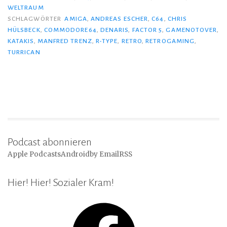
WELTRAUM
SCHLAGWÖRTER
AMIGA
,
ANDREAS ESCHER
,
C64
,
CHRIS
HÜLSBECK
,
COMMODORE64
,
DENARIS
,
FACTOR 5
,
GAMENOTOVER
,
KATAKIS
,
MANFRED TRENZ
,
R-TYPE
,
RETRO
,
RETROGAMING
,
TURRICAN
Podcast abonnieren
Apple Podcasts
Android
by Email
RSS
Hier! Hier! Sozialer Kram!
Facebook