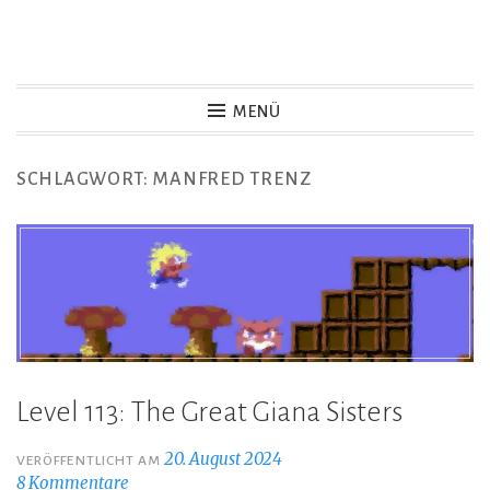
Zum
Inhalt
Game Not Over
springen
MENÜ
SCHLAGWORT:
MANFRED TRENZ
Level 113: The Great Giana Sisters
20. August 2024
VERÖFFENTLICHT AM
8 Kommentare