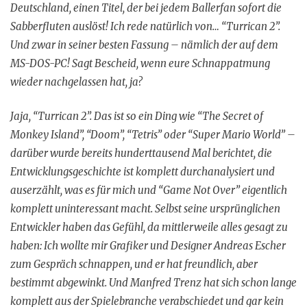
Deutschland, einen Titel, der bei jedem Ballerfan sofort die
Sabberfluten auslöst! Ich rede natürlich von… “Turrican 2”.
Und zwar in seiner besten Fassung – nämlich der auf dem
MS-DOS-PC! Sagt Bescheid, wenn eure Schnappatmung
wieder nachgelassen hat, ja?
Jaja, “Turrican 2”. Das ist so ein Ding wie “The Secret of
Monkey Island”, “Doom”, “Tetris” oder “Super Mario World” –
darüber wurde bereits hunderttausend Mal berichtet, die
Entwicklungsgeschichte ist komplett durchanalysiert und
auserzählt, was es für mich und “Game Not Over” eigentlich
komplett uninteressant macht. Selbst seine ursprünglichen
Entwickler haben das Gefühl, da mittlerweile alles gesagt zu
haben: Ich wollte mir Grafiker und Designer Andreas Escher
zum Gespräch schnappen, und er hat freundlich, aber
bestimmt abgewinkt. Und Manfred Trenz hat sich schon lange
komplett aus der Spielebranche verabschiedet und gar kein