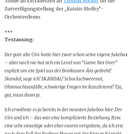
Tonne an Extraherzen an
Thomas Böcker
für die
Zurverfügungstellung der
„Katakis-Medley“
-
Orchesterdemo.
+++
Textauszug:
Der gute alte C64 hatte hier zwar schon seine eigene Jukebox
– aber noch nie hat sich ein Level von “Game Not Over”
explizit um ein Spiel aus der Brotkasten-Ära gedreht!
Skandal, sage ich! SKANDAL! Schockschwerenot,
Ohnmachtsanfälle, schwierige Fragen im Kanzleramt! Tja,
gut, muss dann ja.
Ich erwähnte es ja bereits in der neunten Jukebox hier: Der
C64 und ich – das war eine komplizierte Beziehung. Bzw.
eine sehr einseitige oder eher enorm verspätete, da ich erst
nach dem Fall der Berliner Mauer mit der Kiste in Kontakt