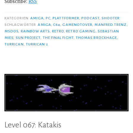
Subscribe:
RSS
KATEGORIEN
AMIGA
,
PC
,
PLATTFORMER
,
PODCAST
,
SHOOTER
SCHLAGWÖRTER
AMIGA
,
C64
,
GAMENOTOVER
,
MANFRED TRENZ
,
MSDOS
,
RAINBOW ARTS
,
RETRO
,
RETRO GAMING
,
SEBASTIAN
MIES
,
SUN PROJECT
,
THE FINAL FIGHT
,
THOMAS BROCKHAGE
,
TURRICAN
,
TURRICAN 2
Level 067: Katakis