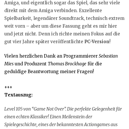
Amiga, und eigentlich sogar das Spiel, das sehr viele
direkt mit dem Amiga verbinden. Exzellente
Spielbarkeit, legendärer Soundtrack, technisch extrem
weit vorn – aber um diese Fassung geht es mir hier
und jetzt nicht. Denn ich richte meinen Fokus auf die
gut vier Jahre später veröffentlichte
PC-Version
!
Vielen herzlichen Dank an Programmierer
S
e
b
a
s
t
i
a
n
M
i
e
s
und Produzent
T
h
o
m
a
s
B
r
o
c
k
h
a
g
e
für die
geduldige Beantwortung meiner Fragen!
+++
Textauszug:
Level 105 von “Game Not Over”. Die perfekte Gelegenheit für
einen echten Klassiker! Einen Meilenstein der
Spielegeschichte, eines der bekanntesten Actiongames aus