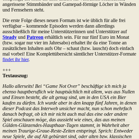
angerissene Stimmbänder und Gamepad-förmige Löcher in Wänden
und Fernsehern steht.
Die erste Folge dieses neuen Formats ist wie üblich für alle frei
verfügbar – kommende Episoden werden dann allerdings
ausschließlich für meine Unterstützerinnen und Unterstützer auf
Steady
und
Patreon
erhältlich sein. Für nur fünf Euro im Monat
(bzw. sogar nur vier im Jahresabo) erhaltet ihr da eine Tonne an
zusätzlichen Inhalten aufs Ohr – schaut (bzw. lauscht) doch einfach
mal vorbei! Eine Komplettübersicht sämtlicher Unterstützer-Formate
findet ihr hier
.
+++
Textauszug:
Hallo allerseits! Bei “Game Not Over” beschäftige ich mich ja
ebenso hauptberuflich wie hauptsächlich mit allem, was aus Nullen
und Einsen besteht, die alt genug sind, um in den USA ein Bier
kaufen zu dürfen. Ich wurde aber in den knapp fünf Jahren, in denen
dieser Podcast das Interweb unsicher macht, nun schon mehrfach
danach befragt, ob ich mir nicht auch mal das eine oder andere
Spiel anschauen möge, das aussieht wie eines, das aus meinen
Gülden-Glänzendes-Haupthaar-Tagen stammt, in Wahrheit aber
meinen Traurige-Graue-Reste-Zeiten entspringt. Sprich: Entweder
neue Spiele, die auf Alt gebürstet sind, oder alten bzw. klassischen