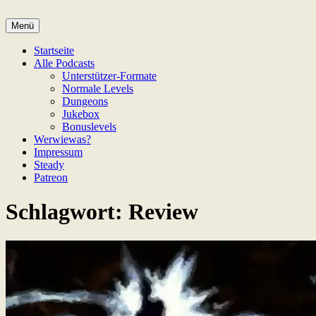
Zum
Inhalt
Menü
Game Not Over
springen
Startseite
Alle Podcasts
Unterstützer-Formate
Normale Levels
Dungeons
Jukebox
Bonuslevels
Werwiewas?
Impressum
Steady
Patreon
Schlagwort:
Review