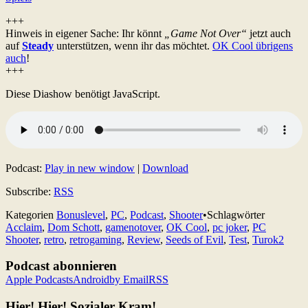
+++
Hinweis in eigener Sache: Ihr könnt
„Game Not Over“
jetzt auch
auf
Steady
unterstützen, wenn ihr das möchtet.
OK Cool übrigens
auch
!
+++
Diese Diashow benötigt JavaScript.
Podcast:
Play in new window
|
Download
Subscribe:
RSS
Kategorien
Bonuslevel
,
PC
,
Podcast
,
Shooter
•
Schlagwörter
Acclaim
,
Dom Schott
,
gamenotover
,
OK Cool
,
pc joker
,
PC
Shooter
,
retro
,
retrogaming
,
Review
,
Seeds of Evil
,
Test
,
Turok2
Podcast abonnieren
Apple Podcasts
Android
by Email
RSS
Hier! Hier! Sozialer Kram!