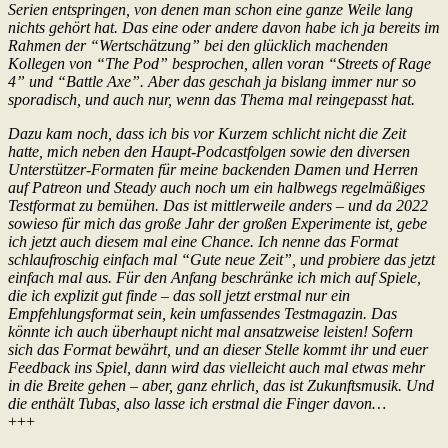
Serien entspringen, von denen man schon eine ganze Weile lang
nichts gehört hat. Das eine oder andere davon habe ich ja bereits im
Rahmen der “Wertschätzung” bei den glücklich machenden
Kollegen von “The Pod” besprochen, allen voran “Streets of Rage
4” und “Battle Axe”. Aber das geschah ja bislang immer nur so
sporadisch, und auch nur, wenn das Thema mal reingepasst hat.
Dazu kam noch, dass ich bis vor Kurzem schlicht nicht die Zeit
hatte, mich neben den Haupt-Podcastfolgen sowie den diversen
Unterstützer-Formaten für meine backenden Damen und Herren
auf Patreon und Steady auch noch um ein halbwegs regelmäßiges
Testformat zu bemühen. Das ist mittlerweile anders – und da 2022
sowieso für mich das große Jahr der großen Experimente ist, gebe
ich jetzt auch diesem mal eine Chance. Ich nenne das Format
schlaufroschig einfach mal “Gute neue Zeit”, und probiere das jetzt
einfach mal aus. Für den Anfang beschränke ich mich auf Spiele,
die ich explizit gut finde – das soll jetzt erstmal nur ein
Empfehlungsformat sein, kein umfassendes Testmagazin. Das
könnte ich auch überhaupt nicht mal ansatzweise leisten! Sofern
sich das Format bewährt, und an dieser Stelle kommt ihr und euer
Feedback ins Spiel, dann wird das vielleicht auch mal etwas mehr
in die Breite gehen – aber, ganz ehrlich, das ist Zukunftsmusik. Und
die enthält Tubas, also lasse ich erstmal die Finger davon…
+++