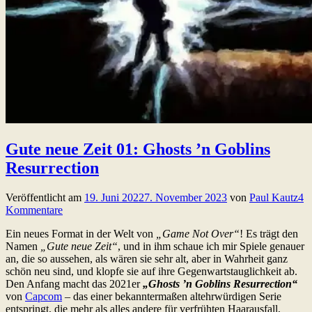
Gute neue Zeit 01: Ghosts ’n Goblins
Resurrection
Veröffentlicht am
19. Juni 2022
7. November 2023
von
Paul Kautz
4
Kommentare
Ein neues Format in der Welt von
„Game Not Over“
! Es trägt den
Namen
„Gute neue Zeit“
, und in ihm schaue ich mir Spiele genauer
an, die so aussehen, als wären sie sehr alt, aber in Wahrheit ganz
schön neu sind, und klopfe sie auf ihre Gegenwartstauglichkeit ab.
Den Anfang macht das 2021er
„Ghosts ’n Goblins Resurrection“
von
Capcom
– das einer bekanntermaßen altehrwürdigen Serie
entspringt, die mehr als alles andere für verfrühten Haarausfall,