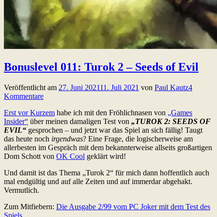
Bonuslevel 011: Turok 2 – Seeds of Evil
Veröffentlicht am
27. Juni 2021
11. Juli 2021
von
Paul Kautz
4
Kommentare
Erst vor Kurzem
habe ich mit den Fröhlichnasen von
„Games
Insider“
über meinen damaligen Test von
„TUROK 2: SEEDS OF
EVIL“
gesprochen – und jetzt war das Spiel an sich fällig! Taugt
das heute noch
irgendwas
? Eine Frage, die logischerweise am
allerbesten im Gespräch mit dem bekannterweise allseits großartigen
Dom Schott von
OK Cool
geklärt wird!
Und damit ist das Thema „Turok 2“ für mich dann hoffentlich auch
mal endgültig und auf alle Zeiten und auf immerdar abgehakt.
Vermutlich.
Zum Mitfiebern:
Die Ausgabe 2/99 vom PC Joker mit dem Test des
Spiels