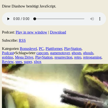
Diese Diashow benötigt JavaScript.
Podcast:
Play in new window
|
Download
Subscribe:
RSS
Kategorien
Bonuslevel
,
PC
,
Plattformer
,
PlayStation
,
Podcast
•
Schlagwörter
capcom
,
gamenotover
,
ghosts
,
ghouls
,
goblins
,
Mega Drive
,
PlayStation
,
resurrection
,
retro
,
retrogaming
,
Review
,
snes
,
super
,
xbox