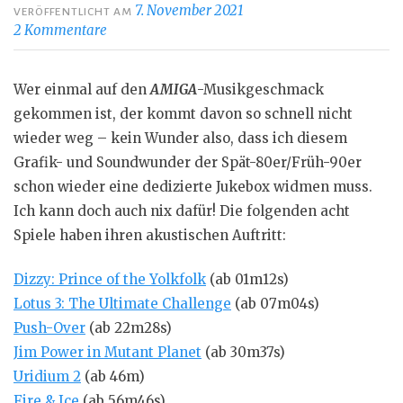
7. November 2021
VERÖFFENTLICHT AM
2 Kommentare
Wer einmal auf den
AMIGA
-Musikgeschmack
gekommen ist, der kommt davon so schnell nicht
wieder weg – kein Wunder also, dass ich diesem
Grafik- und Soundwunder der Spät-80er/Früh-90er
schon wieder eine dedizierte Jukebox widmen muss.
Ich kann doch auch nix dafür! Die folgenden acht
Spiele haben ihren akustischen Auftritt:
Dizzy: Prince of the Yolkfolk
(ab 01m12s)
Lotus 3: The Ultimate Challenge
(ab 07m04s)
Push-Over
(ab 22m28s)
Jim Power in Mutant Planet
(ab 30m37s)
Uridium 2
(ab 46m)
Fire & Ice
(ab 56m46s)