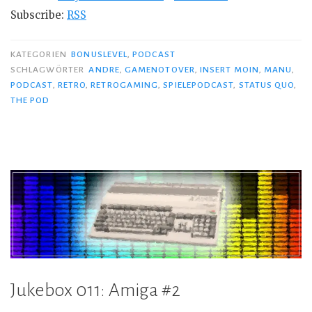
Subscribe:
RSS
KATEGORIEN
BONUSLEVEL
,
PODCAST
SCHLAGWÖRTER
ANDRE
,
GAMENOTOVER
,
INSERT MOIN
,
MANU
,
PODCAST
,
RETRO
,
RETROGAMING
,
SPIELEPODCAST
,
STATUS QUO
,
THE POD
Jukebox 011: Amiga #2