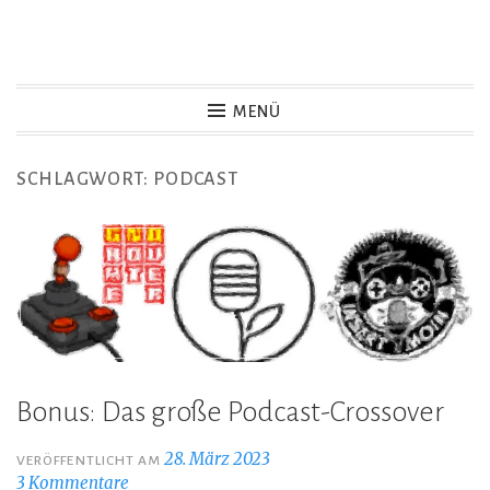
Zum
Inhalt
Game Not Over
springen
MENÜ
SCHLAGWORT:
PODCAST
Bonus: Das große Podcast-Crossover
28. März 2023
VERÖFFENTLICHT AM
3 Kommentare