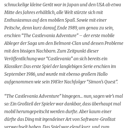
schnuckelige kleine Gerät war in Japan und den USA ab etwa
Mitte des Jahres erhältlich, alle Welt stürzte sich mit
Enthusiasmus auf den mobilen Spaß. Sowie mit einer
Peitsche, denn kurz darauf, Ende 1989, um genau zu sein,
erschien “The Castlevania Adventure” – der erste mobile
Ableger der Saga um den Belmont-Clan und dessen Probleme
mit den bissigen Nachbarn. Zum Zeitpunkt dieser
Veröffentlichung war “Castlevania” an sich bereits ein
Klassiker: Das erste Spiel der langlebigen Serie erschien im
September 1986, und wurde mit ebenso großem Hallo
aufgenommen wie sein 1987er Nachfolger “Simon’s Quest”.
“The Castlevania Adventure” hingegen… nun, sagen wir’s mal
so: Ein Großteil der Spieler war dankbar, dass überhaupt mal
mobil herumgepeitscht werden durfte. Aber kaum einer
dürfte das Ding mit irgendeiner Art von Software-Großtat
verwechselt haben. Das Spiel war elend kurz, und zum