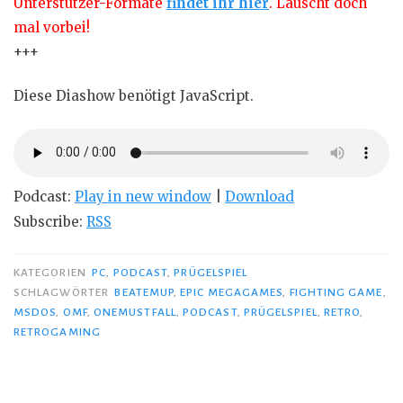
Unterstützer-Formate
findet ihr hier
. Lauscht doch
mal vorbei!
+++
Diese Diashow benötigt JavaScript.
Podcast:
Play in new window
|
Download
Subscribe:
RSS
KATEGORIEN
PC
,
PODCAST
,
PRÜGELSPIEL
SCHLAGWÖRTER
BEATEMUP
,
EPIC MEGAGAMES
,
FIGHTING GAME
,
MSDOS
,
OMF
,
ONEMUSTFALL
,
PODCAST
,
PRÜGELSPIEL
,
RETRO
,
RETROGAMING