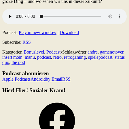
große Ding – und wo sehen wir uns in dieser Zukunft?
Podcast:
Play in new window
|
Download
Subscribe:
RSS
Kategorien
Bonuslevel
,
Podcast
•
Schlagwörter
andre
,
gamenotover
,
insert moin
,
manu
,
podcast
,
retro
,
retrogaming
,
spielepodcast
,
status
quo
,
the pod
Podcast abonnieren
Apple Podcasts
Android
by Email
RSS
Hier! Hier! Sozialer Kram!
Facebook