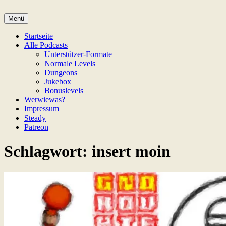
Zum
Inhalt
Menü
Game Not Over
springen
Startseite
Alle Podcasts
Unterstützer-Formate
Normale Levels
Dungeons
Jukebox
Bonuslevels
Werwiewas?
Impressum
Steady
Patreon
Schlagwort:
insert moin