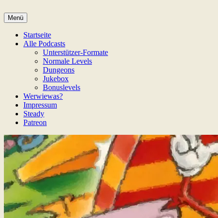
Zum
Inhalt
Menü
Game Not Over
springen
Startseite
Alle Podcasts
Unterstützer-Formate
Normale Levels
Dungeons
Jukebox
Bonuslevels
Werwiewas?
Impressum
Steady
Patreon