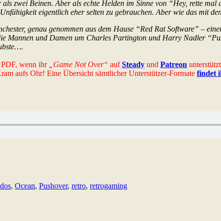
als zwei Beinen. Aber als echte Helden im Sinne von “Hey, rette mal d
-Unfähigkeit eigentlich eher selten zu gebrauchen. Aber wie das mit den
nchester, genau genommen aus dem Hause “Red Rat Software” – einer 
n die Mannen und Damen um Charles Partington und Harry Nadler “Push
ubste….
es PDF, wenn ihr
„Game Not Over“
auf
Steady
und
Patreon
unterstütz
-Kram aufs Ohr! Eine Übersicht sämtlicher Unterstützer-Formate
findet 
dos
,
Ocean
,
Pushover
,
retro
,
retrogaming