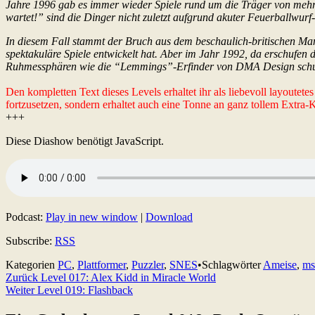
Jahre 1996 gab es immer wieder Spiele rund um die Träger von mehr 
wartet!” sind die Dinger nicht zuletzt aufgrund akuter Feuerballwurf
In diesem Fall stammt der Bruch aus dem beschaulich-britischen Ma
spektakuläre Spiele entwickelt hat. Aber im Jahr 1992, da erschufe
Ruhmessphären wie die “Lemmings”-Erfinder von DMA Design sch
Den kompletten Text dieses Levels erhaltet ihr als liebevoll layoutet
fortzusetzen, sondern erhaltet auch eine Tonne an ganz tollem Extra
+++
Diese Diashow benötigt JavaScript.
Podcast:
Play in new window
|
Download
Subscribe:
RSS
Kategorien
PC
,
Plattformer
,
Puzzler
,
SNES
•
Schlagwörter
Ameise
,
ms
Beitragsnavigation
Zurück
Level 017: Alex Kidd in Miracle World
Weiter
Level 019: Flashback