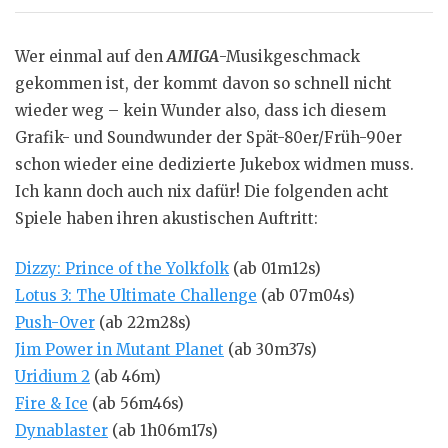
Wer einmal auf den
AMIGA
-Musikgeschmack
gekommen ist, der kommt davon so schnell nicht
wieder weg – kein Wunder also, dass ich diesem
Grafik- und Soundwunder der Spät-80er/Früh-90er
schon wieder eine dedizierte Jukebox widmen muss.
Ich kann doch auch nix dafür! Die folgenden acht
Spiele haben ihren akustischen Auftritt:
Dizzy: Prince of the Yolkfolk
(ab 01m12s)
Lotus 3: The Ultimate Challenge
(ab 07m04s)
Push-Over
(ab 22m28s)
Jim Power in Mutant Planet
(ab 30m37s)
Uridium 2
(ab 46m)
Fire & Ice
(ab 56m46s)
Dynablaster
(ab 1h06m17s)