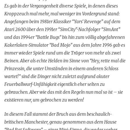
Es gab in der Vergangenheit diverse Spiele, in denen dieses
Kroppzeuch mal mehr, mal weniger im Vordergrund stand:
Angefangen beim 1981er Klassiker “Yars’ Revenge” auf dem
Atari 2600 über den 1991er “SimCity”-Nachfolger “SimAnt”
und das 1994er “Battle Bugs” bis hin zum völlig abgefahrenen
Kakerlaken-Simulator “Bad Mojo” aus dem Jahre 1996 gab es
immer wieder Spiele rund um die Träger von mehr als zwei
Beinen. Aber als echte Helden im Sinne von “Hey, rette mal die
Prinzessin, die unter Umständen in einem anderen Schloss
wartet!” sind die Dinger nicht zuletzt aufgrund akuter
Feuerballwurf-Unfähigkeit eigentlich eher selten zu
gebrauchen. Aber wie das mit den Regeln nun mal so ist – sie
existieren nur, um gebrochen zu werden!
In diesem Fall stammt der Bruch aus dem beschaulich-
britischen Manchester, genau genommen aus dem Hause
“Red Rat Software” – einer Mini-Firma, die weder vorher