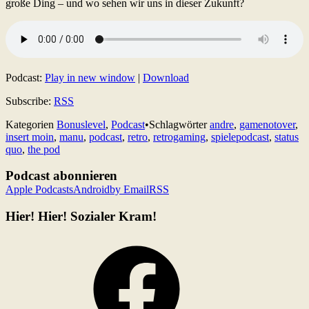
große Ding – und wo sehen wir uns in dieser Zukunft?
Podcast:
Play in new window
|
Download
Subscribe:
RSS
Kategorien
Bonuslevel
,
Podcast
•
Schlagwörter
andre
,
gamenotover
,
insert moin
,
manu
,
podcast
,
retro
,
retrogaming
,
spielepodcast
,
status
quo
,
the pod
Podcast abonnieren
Apple Podcasts
Android
by Email
RSS
Hier! Hier! Sozialer Kram!
Facebook