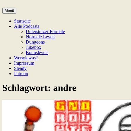
Zum
Inhalt
Menü
Game Not Over
springen
Startseite
Alle Podcasts
Unterstützer-Formate
Normale Levels
Dungeons
Jukebox
Bonuslevels
Werwiewas?
Impressum
Steady
Patreon
Schlagwort:
andre