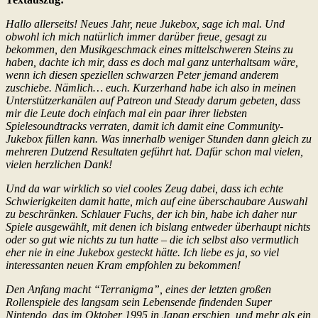
Hallo allerseits! Neues Jahr, neue Jukebox, sage ich mal. Und
obwohl ich mich natürlich immer darüber freue, gesagt zu
bekommen, den Musikgeschmack eines mittelschweren Steins zu
haben, dachte ich mir, dass es doch mal ganz unterhaltsam wäre,
wenn ich diesen speziellen schwarzen Peter jemand anderem
zuschiebe. Nämlich… euch. Kurzerhand habe ich also in meinen
Unterstützerkanälen auf Patreon und Steady darum gebeten, dass
mir die Leute doch einfach mal ein paar ihrer liebsten
Spielesoundtracks verraten, damit ich damit eine Community-
Jukebox füllen kann. Was innerhalb weniger Stunden dann gleich zu
mehreren Dutzend Resultaten geführt hat. Dafür schon mal vielen,
vielen herzlichen Dank!
Und da war wirklich so viel cooles Zeug dabei, dass ich echte
Schwierigkeiten damit hatte, mich auf eine überschaubare Auswahl
zu beschränken. Schlauer Fuchs, der ich bin, habe ich daher nur
Spiele ausgewählt, mit denen ich bislang entweder überhaupt nichts
oder so gut wie nichts zu tun hatte – die ich selbst also vermutlich
eher nie in eine Jukebox gesteckt hätte. Ich liebe es ja, so viel
interessanten neuen Kram empfohlen zu bekommen!
Den Anfang macht “Terranigma”, eines der letzten großen
Rollenspiele des langsam sein Lebensende findenden Super
Nintendo, das im Oktober 1995 in Japan erschien, und mehr als ein