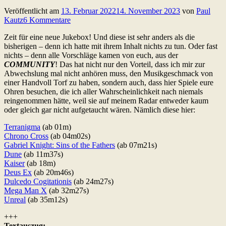
Veröffentlicht am
13. Februar 2022
14. November 2023
von
Paul
Kautz
6 Kommentare
Zeit für eine neue Jukebox! Und diese ist sehr anders als die
bisherigen – denn ich hatte mit ihrem Inhalt nichts zu tun. Oder fast
nichts – denn alle Vorschläge kamen von euch, aus der
COMMUNITY
! Das hat nicht nur den Vorteil, dass ich mir zur
Abwechslung mal nicht anhören muss, den Musikgeschmack von
einer Handvoll Torf zu haben, sondern auch, dass hier Spiele eure
Ohren besuchen, die ich aller Wahrscheinlichkeit nach niemals
reingenommen hätte, weil sie auf meinem Radar entweder kaum
oder gleich gar nicht aufgetaucht wären. Nämlich diese hier:
Terranigma
(ab 01m)
Chrono Cross
(ab 04m02s)
Gabriel Knight: Sins of the Fathers
(ab 07m21s)
Dune
(ab 11m37s)
Kaiser
(ab 18m)
Deus Ex
(ab 20m46s)
Dulcedo Cogitationis
(ab 24m27s)
Mega Man X
(ab 32m27s)
Unreal
(ab 35m12s)
+++
Textauszug: