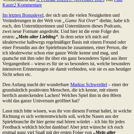
Kautz
2 Kommentare
Im letzten Bonuslevel
, der sich um die vielen Neuigkeiten und
Veränderungen in der Welt von
„Game Not Over“
drehte, habe ich
euch, den Unterstützerinnen und Unterstützern dieses Podcasts,
zwei neue Formate angedroht. Und hier ist die erste Folge des
ersten:
„Mein alter Liebling“
. In dem setze ich mich auf
idealerweise halbwegs regelmäßiger Basis mit einem Freund oder
einer Freundin aus der Spielebranche zusammen, einer Person, die
ich idealerweise schon eine ganze Weile kenne und mag, und
quatsche mit ihm oder ihr über ein ganz besonderes Spiel aus ihrer
Vergangenheit – wieso es für sie so besonders ist, welche besonders
intensiven Erinnerungen sie damit verbinden, wie sie es aus heutiger
Sicht sehen etc.
Den Anfang macht der wunderbare
Markus Schwerdtel
– einer der
grundsätzlich positivsten Menschen, die ich kenne, mit einem
herrlich ansteckenden Lachen! Welches Spiel ihm in den 80ern
wohl das ganze Universum geöffnet hat?
Lasst mich bitte wissen, was ihr von diesem Format haltet, in welche
Richtung es sich weiterentwickeln soll, welche Nasen aus der
Spielebranche ihr hier gerne mal hören würdet – ich bin für jedes
Feedback wirklich höchst dankbar! Aber jetzt wünsche ich euch
erstmal ganz viel Spaß mit der ersten Folge von
„Mein alter