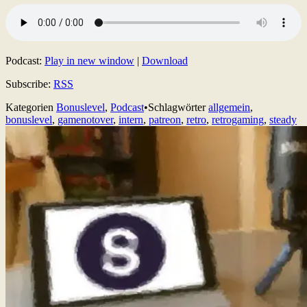
Podcast:
Play in new window
|
Download
Subscribe:
RSS
Kategorien
Bonuslevel
,
Podcast
•
Schlagwörter
allgemein
,
bonuslevel
,
gamenotover
,
intern
,
patreon
,
retro
,
retrogaming
,
steady