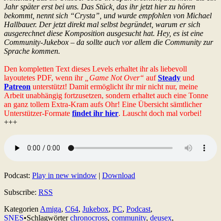
Jahr später erst bei uns. Das Stück, das ihr jetzt hier zu hören
bekommt, nennt sich “Crysta”, und wurde empfohlen von Michael
Hallbauer. Der jetzt direkt mal selbst begründet, warum er sich
ausgerechnet diese Komposition ausgesucht hat. Hey, es ist eine
Community-Jukebox – da sollte auch vor allem die Community zur
Sprache kommen.
Den kompletten Text dieses Levels erhaltet ihr als liebevoll
layoutetes PDF, wenn ihr
„Game Not Over“
auf
Steady
und
Patreon
unterstützt! Damit ermöglicht ihr mir nicht nur, meine
Arbeit unabhängig fortzusetzen, sondern erhaltet auch eine Tonne
an ganz tollem Extra-Kram aufs Ohr! Eine Übersicht sämtlicher
Unterstützer-Formate
findet ihr hier
. Lauscht doch mal vorbei!
+++
Podcast:
Play in new window
|
Download
Subscribe:
RSS
Kategorien
Amiga
,
C64
,
Jukebox
,
PC
,
Podcast
,
SNES
•
Schlagwörter
chronocross
,
community
,
deusex
,