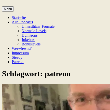
Zum
Inhalt
Menü
Game Not Over
springen
Startseite
Alle Podcasts
Unterstützer-Formate
Normale Levels
Dungeons
Jukebox
Bonuslevels
Werwiewas?
Impressum
Steady
Patreon
Schlagwort:
patreon