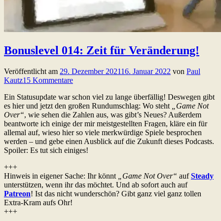
Bonuslevel 014: Zeit für Veränderung!
Veröffentlicht am
29. Dezember 2021
16. Januar 2022
von
Paul
Kautz
15 Kommentare
Ein Statusupdate war schon viel zu lange überfällig! Deswegen gibt
es hier und jetzt den großen Rundumschlag: Wo steht
„Game Not
Over“
, wie sehen die Zahlen aus, was gibt’s Neues? Außerdem
beantworte ich einige der mir meistgestellten Fragen, kläre ein für
allemal auf, wieso hier so viele merkwürdige Spiele besprochen
werden – und gebe einen Ausblick auf die Zukunft dieses Podcasts.
Spoiler: Es tut sich einiges!
+++
Hinweis in eigener Sache: Ihr könnt
„Game Not Over“
auf
Steady
unterstützen, wenn ihr das möchtet. Und ab sofort auch auf
Patreon
! Ist das nicht wunderschön? Gibt ganz viel ganz tollen
Extra-Kram aufs Ohr!
+++