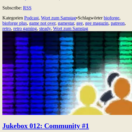
Subscribe:
RSS
Kategorien
Podcast
,
Wort zum Samstag
•
Schlagwörter
bioforge
,
bioforge plus
,
game not over
,
gamestar
,
gee
,
gee magazin
,
patreon
,
retro
,
retro gaming
,
steady
,
Wort zum Samstag
Jukebox 012: Community #1