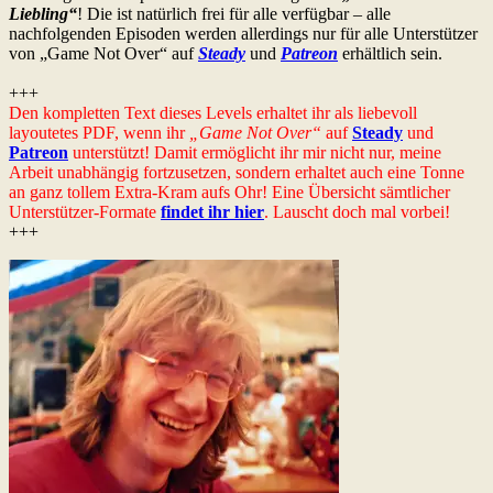
Liebling“
! Die ist natürlich frei für alle verfügbar – alle
nachfolgenden Episoden werden allerdings nur für alle Unterstützer
von „Game Not Over“ auf
Steady
und
Patreon
erhältlich sein.
+++
Den kompletten Text dieses Levels erhaltet ihr als liebevoll
layoutetes PDF, wenn ihr
„Game Not Over“
auf
Steady
und
Patreon
unterstützt! Damit ermöglicht ihr mir nicht nur, meine
Arbeit unabhängig fortzusetzen, sondern erhaltet auch eine Tonne
an ganz tollem Extra-Kram aufs Ohr! Eine Übersicht sämtlicher
Unterstützer-Formate
findet ihr hier
. Lauscht doch mal vorbei!
+++