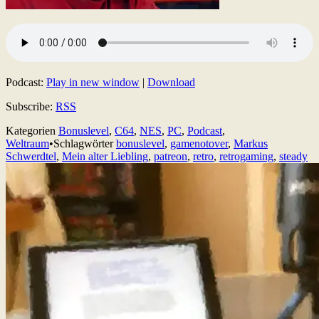
Podcast:
Play in new window
|
Download
Subscribe:
RSS
Kategorien
Bonuslevel
,
C64
,
NES
,
PC
,
Podcast
,
Weltraum
•
Schlagwörter
bonuslevel
,
gamenotover
,
Markus
Schwerdtel
,
Mein alter Liebling
,
patreon
,
retro
,
retrogaming
,
steady