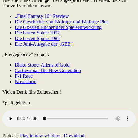
Hier die Links zu einigen der angesprochenen Themen, die sich
sinnvoll verlinken lassen:
„Final Fantasy 16“-Preview
Die Geschichte von Bioforge und Bioforge Plus
Die 6 besten Bücher über Spieleentwicklung
Die besten Spiele 1997
Die besten Spiele 1985
Die Juni-Ausgabe der „GEE“
„Freigegebene“ Folgen:
Blake Stone: Aliens of Gold
Castlevania: The New Generation
F-1 Race
Novastorm
Vielen Dank fürs Zulauschen!
*glatt gelogen
Podcast:
Play in new window
|
Download