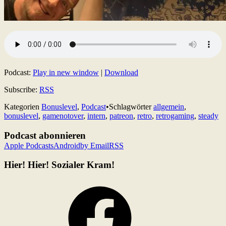
Podcast:
Play in new window
|
Download
Subscribe:
RSS
Kategorien
Bonuslevel
,
Podcast
•
Schlagwörter
allgemein
,
bonuslevel
,
gamenotover
,
intern
,
patreon
,
retro
,
retrogaming
,
steady
Podcast abonnieren
Apple Podcasts
Android
by Email
RSS
Hier! Hier! Sozialer Kram!
Facebook