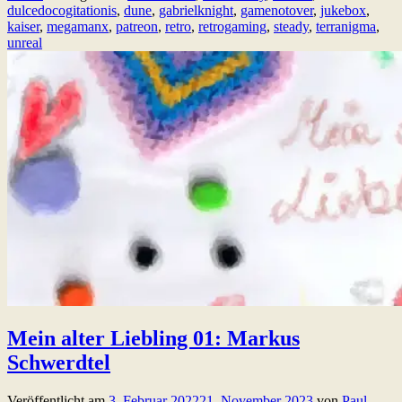
dulcedocogitationis
,
dune
,
gabrielknight
,
gamenotover
,
jukebox
,
kaiser
,
megamanx
,
patreon
,
retro
,
retrogaming
,
steady
,
terranigma
,
unreal
Mein alter Liebling 01: Markus
Schwerdtel
Veröffentlicht am
3. Februar 2022
21. November 2023
von
Paul