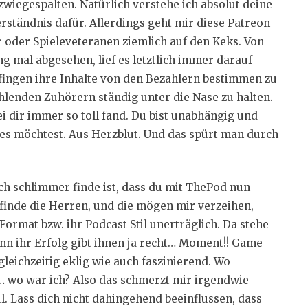
gespalten. Natürlich verstehe ich absolut deine
ständnis dafür. Allerdings geht mir diese Patreon
r oder Spieleveteranen ziemlich auf den Keks. Von
g mal abgesehen, lief es letztlich immer darauf
fingen ihre Inhalte von den Bezahlern bestimmen zu
ahlenden Zuhörern ständig unter die Nase zu halten.
ei dir immer so toll fand. Du bist unabhängig und
 es möchtest. Aus Herzblut. Und das spürt man durch
och schlimmer finde ist, dass du mit ThePod nun
finde die Herren, und die mögen mir verzeihen,
ormat bzw. ihr Podcast Stil unerträglich. Da stehe
denn ihr Erfolg gibt ihnen ja recht… Moment!! Game
leichzeitig eklig wie auch faszinierend. Wo
wo war ich? Also das schmerzt mir irgendwie
ul. Lass dich nicht dahingehend beeinflussen, dass