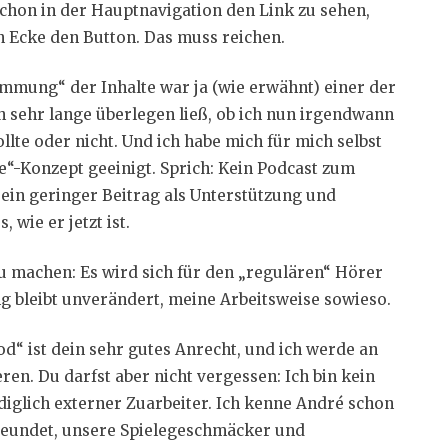
 schon in der Hauptnavigation den Link zu sehen,
n Ecke den Button. Das muss reichen.
mmung“ der Inhalte war ja (wie erwähnt) einer der
h sehr lange überlegen ließ, ob ich nun irgendwann
llte oder nicht. Und ich habe mich für mich selbst
se“-Konzept geeinigt. Sprich: Kein Podcast zum
ein geringer Beitrag als Unterstützung und
 wie er jetzt ist.
u machen: Es wird sich für den „regulären“ Hörer
g bleibt unverändert, meine Arbeitsweise sowieso.
od“ ist dein sehr gutes Anrecht, und ich werde an
ren. Du darfst aber nicht vergessen: Ich bin kein
ediglich externer Zuarbeiter. Ich kenne André schon
freundet, unsere Spielegeschmäcker und