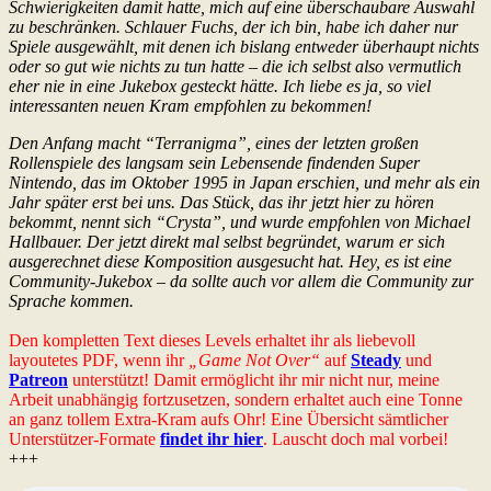
Schwierigkeiten damit hatte, mich auf eine überschaubare Auswahl
zu beschränken. Schlauer Fuchs, der ich bin, habe ich daher nur
Spiele ausgewählt, mit denen ich bislang entweder überhaupt nichts
oder so gut wie nichts zu tun hatte – die ich selbst also vermutlich
eher nie in eine Jukebox gesteckt hätte. Ich liebe es ja, so viel
interessanten neuen Kram empfohlen zu bekommen!
Den Anfang macht “Terranigma”, eines der letzten großen
Rollenspiele des langsam sein Lebensende findenden Super
Nintendo, das im Oktober 1995 in Japan erschien, und mehr als ein
Jahr später erst bei uns. Das Stück, das ihr jetzt hier zu hören
bekommt, nennt sich “Crysta”, und wurde empfohlen von Michael
Hallbauer. Der jetzt direkt mal selbst begründet, warum er sich
ausgerechnet diese Komposition ausgesucht hat. Hey, es ist eine
Community-Jukebox – da sollte auch vor allem die Community zur
Sprache kommen.
Den kompletten Text dieses Levels erhaltet ihr als liebevoll
layoutetes PDF, wenn ihr
„Game Not Over“
auf
Steady
und
Patreon
unterstützt! Damit ermöglicht ihr mir nicht nur, meine
Arbeit unabhängig fortzusetzen, sondern erhaltet auch eine Tonne
an ganz tollem Extra-Kram aufs Ohr! Eine Übersicht sämtlicher
Unterstützer-Formate
findet ihr hier
. Lauscht doch mal vorbei!
+++