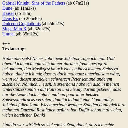
Gabriel Knight: Sins of the Fathers
(ab 07m21s)
Dune
(ab 11m37s)
Kaiser
(ab 18m)
Deus Ex
(ab 20m46s)
Dulcedo Cogitationis
(ab 24m27s)
Mega Man X
(ab 32m27s)
Unreal
(ab 35m12s)
+++
Textauszug:
Hallo allerseits! Neues Jahr, neue Jukebox, sage ich mal. Und
obwohl ich mich natürlich immer darüber freue, gesagt zu
bekommen, den Musikgeschmack eines mittelschweren Steins zu
haben, dachte ich mir, dass es doch mal ganz unterhaltsam wäre,
wenn ich diesen speziellen schwarzen Peter jemand anderem
zuschiebe. Nämlich… euch. Kurzerhand habe ich also in meinen
Unterstützerkanälen auf Patreon und Steady darum gebeten, dass
mir die Leute doch einfach mal ein paar ihrer liebsten
Spielesoundtracks verraten, damit ich damit eine Community-
Jukebox füllen kann. Was innerhalb weniger Stunden dann gleich zu
mehreren Dutzend Resultaten geführt hat. Dafür schon mal vielen,
vielen herzlichen Dank!
Und da war wirklich so viel cooles Zeug dabei, dass ich echte