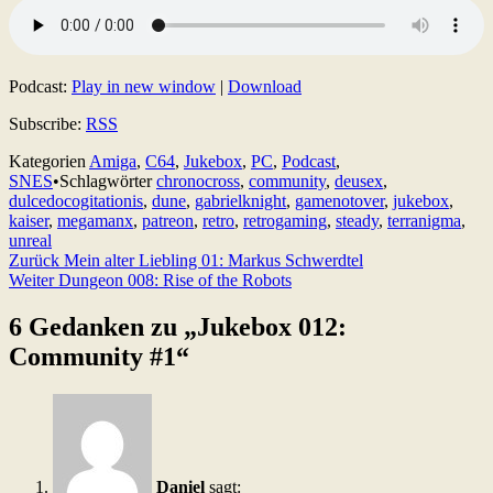
Podcast:
Play in new window
|
Download
Subscribe:
RSS
Kategorien
Amiga
,
C64
,
Jukebox
,
PC
,
Podcast
,
SNES
•
Schlagwörter
chronocross
,
community
,
deusex
,
dulcedocogitationis
,
dune
,
gabrielknight
,
gamenotover
,
jukebox
,
kaiser
,
megamanx
,
patreon
,
retro
,
retrogaming
,
steady
,
terranigma
,
unreal
Beitragsnavigation
Zurück
Mein alter Liebling 01: Markus Schwerdtel
Weiter
Dungeon 008: Rise of the Robots
6 Gedanken zu „
Jukebox 012:
Community #1
“
Daniel
sagt: