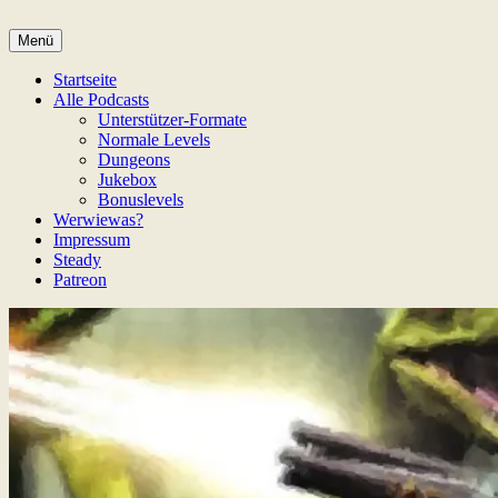
Zum
Inhalt
Menü
Game Not Over
springen
Startseite
Alle Podcasts
Unterstützer-Formate
Normale Levels
Dungeons
Jukebox
Bonuslevels
Werwiewas?
Impressum
Steady
Patreon