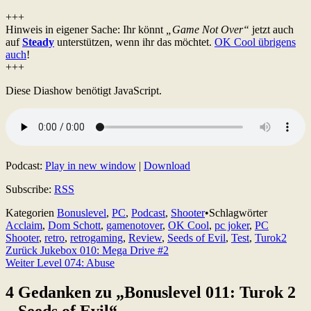
+++
Hinweis in eigener Sache: Ihr könnt
„Game Not Over“
jetzt auch
auf
Steady
unterstützen, wenn ihr das möchtet.
OK Cool übrigens
auch
!
+++
Diese Diashow benötigt JavaScript.
Podcast:
Play in new window
|
Download
Subscribe:
RSS
Kategorien
Bonuslevel
,
PC
,
Podcast
,
Shooter
•
Schlagwörter
Acclaim
,
Dom Schott
,
gamenotover
,
OK Cool
,
pc joker
,
PC
Shooter
,
retro
,
retrogaming
,
Review
,
Seeds of Evil
,
Test
,
Turok2
Beitragsnavigation
Zurück
Jukebox 010: Mega Drive #2
Weiter
Level 074: Abuse
4 Gedanken zu „
Bonuslevel 011: Turok 2
– Seeds of Evil
“