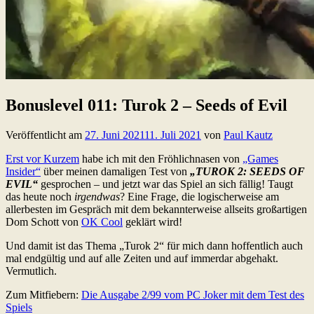
Bonuslevel 011: Turok 2 – Seeds of Evil
Veröffentlicht am
27. Juni 2021
11. Juli 2021
von
Paul Kautz
Erst vor Kurzem
habe ich mit den Fröhlichnasen von
„Games
Insider“
über meinen damaligen Test von
„TUROK 2: SEEDS OF
EVIL“
gesprochen – und jetzt war das Spiel an sich fällig! Taugt
das heute noch
irgendwas
? Eine Frage, die logischerweise am
allerbesten im Gespräch mit dem bekannterweise allseits großartigen
Dom Schott von
OK Cool
geklärt wird!
Und damit ist das Thema „Turok 2“ für mich dann hoffentlich auch
mal endgültig und auf alle Zeiten und auf immerdar abgehakt.
Vermutlich.
Zum Mitfiebern:
Die Ausgabe 2/99 vom PC Joker mit dem Test des
Spiels