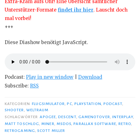
Extra-Kram aufs Ohr! Eine Übersicht sämtlicher
Unterstützer-Formate
findet ihr hier
. Lauscht doch
mal vorbei!
+++
Diese Diashow benötigt JavaScript.
Podcast:
Play in new window
|
Download
Subscribe:
RSS
KATEGORIEN
FLUGSIMULATOR
,
PC
,
PLAYSTATION
,
PODCAST
,
SHOOTER
,
WELTRAUM
SCHLAGWÖRTER
APOGEE
,
DESCENT
,
GAMENOTOVER
,
INTERPLAY
,
MATT TOSCHLOG
,
MINER
,
MSDOS
,
PARALLAX SOFTWARE
,
RETRO
,
RETROGAMING
,
SCOTT MILLER