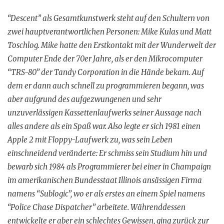
“Descent” als Gesamtkunstwerk steht auf den Schultern von
zwei hauptverantwortlichen Personen: Mike Kulas und Matt
Toschlog. Mike hatte den Erstkontakt mit der Wunderwelt der
Computer Ende der 70er Jahre, als er den Mikrocomputer
“TRS-80” der Tandy Corporation in die Hände bekam. Auf
dem er dann auch schnell zu programmieren begann, was
aber aufgrund des aufgezwungenen und sehr
unzuverlässigen Kassettenlaufwerks seiner Aussage nach
alles andere als ein Spaß war. Also legte er sich 1981 einen
Apple 2 mit Floppy-Laufwerk zu, was sein Leben
einschneidend veränderte: Er schmiss sein Studium hin und
bewarb sich 1984 als Programmierer bei einer in Champaign
im amerikanischen Bundesstaat Illinois ansässigen Firma
namens “Sublogic”, wo er als erstes an einem Spiel namens
“Police Chase Dispatcher” arbeitete. Währenddessen
entwickelte er aber ein schlechtes Gewissen, ging zurück zur