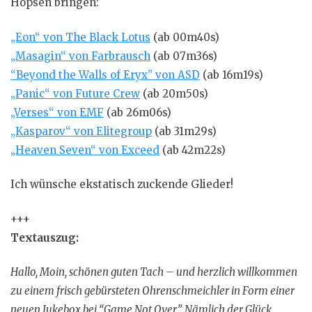
Hopsen bringen:
„Eon“ von The Black Lotus
(ab 00m40s)
„Masagin“ von Farbrausch
(ab 07m36s)
“Beyond the Walls of Eryx” von ASD
(ab 16m19s)
„Panic“ von Future Crew
(ab 20m50s)
„Verses“ von EMF
(ab 26m06s)
„Kasparov“ von Elitegroup
(ab 31m29s)
„Heaven Seven“ von Exceed
(ab 42m22s)
Ich wünsche ekstatisch zuckende Glieder!
+++
Textauszug:
Hallo, Moin, schönen guten Tach – und herzlich willkommen
zu einem frisch gebürsteten Ohrenschmeichler in Form einer
neuen Jukebox bei “Game Not Over”. Nämlich der Glück