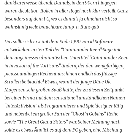
dankbarerweise überall. Damals, in den 90ern hingegen
waren die Action-Rollen in aller Regel noch klar verteilt. Ganz
besonders auf dem PC, wo es damals ja ohnehin nicht so
wahnsinnig viele brauchbare Jump-n-Runs gab.
Das sollte sich erst mit dem Ende 1990 von id Software
entwickelten ersten Teil der “Commander Keen”-Saga mit
dem angemessen dramatischen Untertitel “Commander Keen
in Invasion of the Vorticons” ändern, der den wenigfarbigen,
piepssoundingen Rechenmaschinen endlich das flüssige
Scrollen beibrachte! Etwas, womit der junge Däne Ole
Mogensen sehr großen Spaß hatte, der zu diesem Zeitpunkt
bei einer Firma mit dem sensationell umständlichen Namen
“InterActivision” als Programmierer und Spieldesigner tätig
und nebenbei ein großer Fan der “Ghost’n Goblins”-Reihe
sowie “The Great Giana Sisters” war. Seiner Meinung nach
sollte es etwas Ähnliches auf dem PC geben, eine Mischung