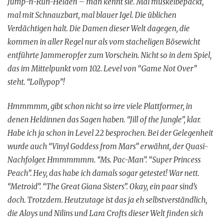
Jump-n-Run-Helden – man kennt sie. Mal muskelbepackt,
mal mit Schnauzbart, mal blauer Igel. Die üblichen
Verdächtigen halt. Die Damen dieser Welt dagegen, die
kommen in aller Regel nur als vom stacheligen Bösewicht
entführte Jammeropfer zum Vorschein. Nicht so in dem Spiel,
das im Mittelpunkt vom 102. Level von “Game Not Over”
steht. “Lollypop”!
Hmmmmm, gibt schon nicht so irre viele Plattformer, in
denen Heldinnen das Sagen haben. “Jill of the Jungle”, klar.
Habe ich ja schon in Level 22 besprochen. Bei der Gelegenheit
wurde auch “Vinyl Goddess from Mars” erwähnt, der Quasi-
Nachfolger. Hmmmmmm. “Ms. Pac-Man”. “Super Princess
Peach”. Hey, das habe ich damals sogar getestet! War nett.
“Metroid”. “The Great Giana Sisters”. Okay, ein paar sind’s
doch. Trotzdem. Heutzutage ist das ja eh selbstverständlich,
die Aloys und Nilins und Lara Crofts dieser Welt finden sich