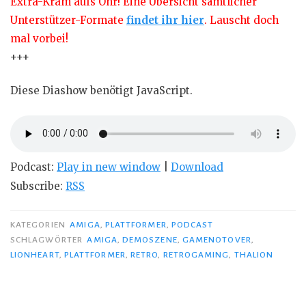
Extra-Kram aufs Ohr! Eine Übersicht sämtlicher
Unterstützer-Formate
findet ihr hier
. Lauscht doch
mal vorbei!
+++
Diese Diashow benötigt JavaScript.
Podcast:
Play in new window
|
Download
Subscribe:
RSS
KATEGORIEN
AMIGA
,
PLATTFORMER
,
PODCAST
SCHLAGWÖRTER
AMIGA
,
DEMOSZENE
,
GAMENOTOVER
,
LIONHEART
,
PLATTFORMER
,
RETRO
,
RETROGAMING
,
THALION