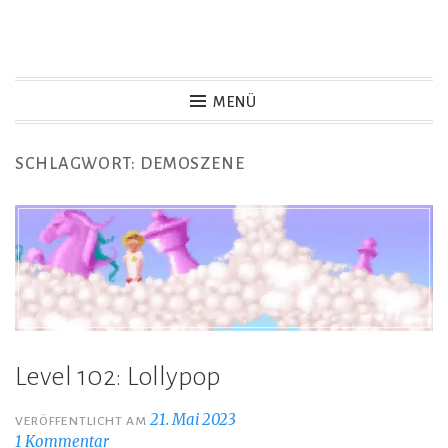
Zum
Inhalt
Game Not Over
springen
MENÜ
SCHLAGWORT:
DEMOSZENE
Level 102: Lollypop
21. Mai 2023
VERÖFFENTLICHT AM
1 Kommentar