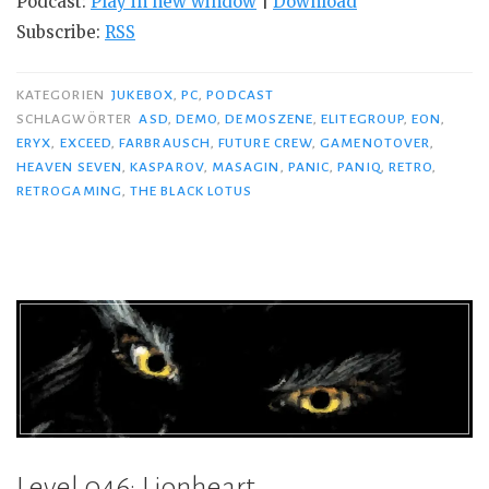
Podcast:
Play in new window
|
Download
Subscribe:
RSS
KATEGORIEN
JUKEBOX
,
PC
,
PODCAST
SCHLAGWÖRTER
ASD
,
DEMO
,
DEMOSZENE
,
ELITEGROUP
,
EON
,
ERYX
,
EXCEED
,
FARBRAUSCH
,
FUTURE CREW
,
GAMENOTOVER
,
HEAVEN SEVEN
,
KASPAROV
,
MASAGIN
,
PANIC
,
PANIQ
,
RETRO
,
RETROGAMING
,
THE BLACK LOTUS
Level 046: Lionheart