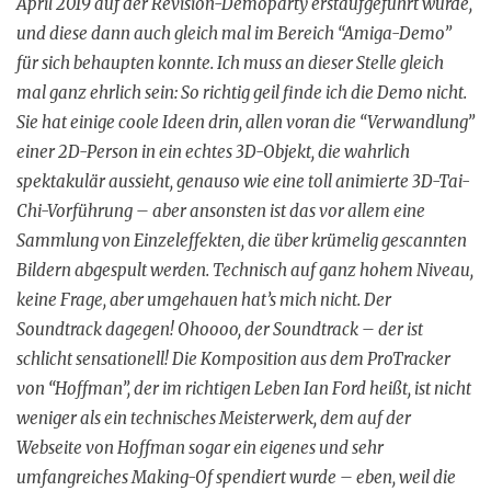
April 2019 auf der Revision-Demoparty erstaufgeführt wurde,
und diese dann auch gleich mal im Bereich “Amiga-Demo”
für sich behaupten konnte. Ich muss an dieser Stelle gleich
mal ganz ehrlich sein: So richtig geil finde ich die Demo nicht.
Sie hat einige coole Ideen drin, allen voran die “Verwandlung”
einer 2D-Person in ein echtes 3D-Objekt, die wahrlich
spektakulär aussieht, genauso wie eine toll animierte 3D-Tai-
Chi-Vorführung – aber ansonsten ist das vor allem eine
Sammlung von Einzeleffekten, die über krümelig gescannten
Bildern abgespult werden. Technisch auf ganz hohem Niveau,
keine Frage, aber umgehauen hat’s mich nicht. Der
Soundtrack dagegen! Ohoooo, der Soundtrack – der ist
schlicht sensationell! Die Komposition aus dem ProTracker
von “Hoffman”, der im richtigen Leben Ian Ford heißt, ist nicht
weniger als ein technisches Meisterwerk, dem auf der
Webseite von Hoffman sogar ein eigenes und sehr
umfangreiches Making-Of spendiert wurde – eben, weil die