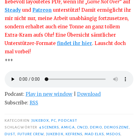
liebevoll layoutetes PDF, wenn ihr
„Game Not Over“
auf
Steady
und
Patreon
unterstützt! Damit ermöglicht ihr
mir nicht nur, meine Arbeit unabhängig fortzusetzen,
sondern erhaltet auch eine Tonne an ganz tollem
Extra-Kram aufs Ohr! Eine Übersicht sämtlicher
Unterstützer-Formate
findet ihr hier
. Lauscht doch
mal vorbei!
+++
Podcast:
Play in new window
|
Download
Subscribe:
RSS
KATEGORIEN
JUKEBOX
,
PC
,
PODCAST
SCHLAGWÖRTER
4SCENERS
,
AMIGA
,
CNCD
,
DEMO
,
DEMOSZENE
,
DUST
,
FUTURE CREW
,
JUKEBOX
,
KEFRENS
,
MAD ELKS
,
MSDOS
,