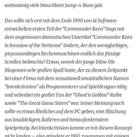
wahnsinnig viele brauchbare Jump-n-Runs gab.
Das sollte sich erst mit dem Ende 1990 von id Software
entwickelten ersten Teil der “Commander Keen”-Saga mit
dem angemessen dramatischen Untertitel “Commander Keen
in Invasion of the Vorticons” ändern, der den wenigfarbigen,
piepssoundingen Rechenmaschinen endlich das flüssige
Scrollen beibrachte! Etwas, womit der junge Däne Ole
Mogensen sehr großen Spaß hatte, der zu diesem Zeitpunkt
bei einer Firma mit dem sensationell umständlichen Namen
“InterActivision” als Programmierer und Spieldesigner tätig
und nebenbei ein großer Fan der “Ghost’n Goblins”-Reihe
sowie “The Great Giana Sisters” war. Seiner Meinung nach
sollte es etwas Ähnliches auf dem PC geben, eine Mischung
aus knuddeligem Äußeren und herausforderndem
Spielprinzip. Bei InterActivision konnte er mit diesem Konzept
nicht landen – also gründete er 1992 zusammen mit einigen