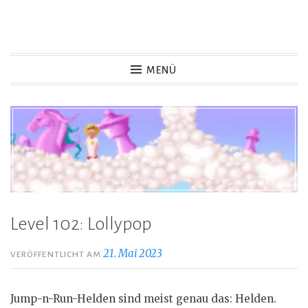
Zum
Inhalt
Game Not Over
springen
MENÜ
Level 102: Lollypop
21. Mai 2023
VERÖFFENTLICHT AM
Jump-n-Run-Helden sind meist genau das: Helden.