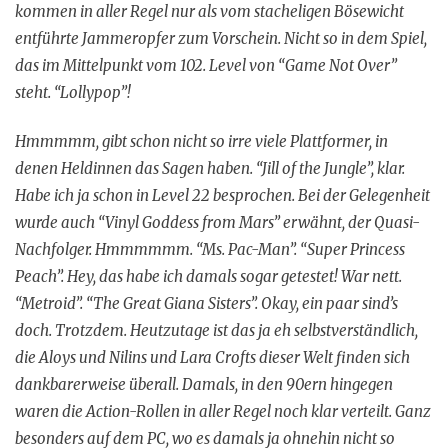
kommen in aller Regel nur als vom stacheligen Bösewicht
entführte Jammeropfer zum Vorschein. Nicht so in dem Spiel,
das im Mittelpunkt vom 102. Level von “Game Not Over”
steht. “Lollypop”!
Hmmmmm, gibt schon nicht so irre viele Plattformer, in
denen Heldinnen das Sagen haben. “Jill of the Jungle”, klar.
Habe ich ja schon in Level 22 besprochen. Bei der Gelegenheit
wurde auch “Vinyl Goddess from Mars” erwähnt, der Quasi-
Nachfolger. Hmmmmmm. “Ms. Pac-Man”. “Super Princess
Peach”. Hey, das habe ich damals sogar getestet! War nett.
“Metroid”. “The Great Giana Sisters”. Okay, ein paar sind’s
doch. Trotzdem. Heutzutage ist das ja eh selbstverständlich,
die Aloys und Nilins und Lara Crofts dieser Welt finden sich
dankbarerweise überall. Damals, in den 90ern hingegen
waren die Action-Rollen in aller Regel noch klar verteilt. Ganz
besonders auf dem PC, wo es damals ja ohnehin nicht so