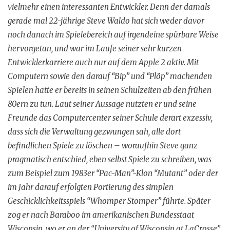
vielmehr einen interessanten Entwickler. Denn der damals
gerade mal 22-jährige Steve Waldo hat sich weder davor
noch danach im Spielebereich auf irgendeine spürbare Weise
hervorgetan, und war im Laufe seiner sehr kurzen
Entwicklerkarriere auch nur auf dem Apple 2 aktiv. Mit
Computern sowie den darauf “Bip” und “Plöp” machenden
Spielen hatte er bereits in seinen Schulzeiten ab den frühen
80ern zu tun. Laut seiner Aussage nutzten er und seine
Freunde das Computercenter seiner Schule derart exzessiv,
dass sich die Verwaltung gezwungen sah, alle dort
befindlichen Spiele zu löschen – woraufhin Steve ganz
pragmatisch entschied, eben selbst Spiele zu schreiben, was
zum Beispiel zum 1983er “Pac-Man”-Klon “Mutant” oder der
im Jahr darauf erfolgten Portierung des simplen
Geschicklichkeitsspiels “Whomper Stomper” führte. Später
zog er nach Baraboo im amerikanischen Bundesstaat
Wisconsin, wo er an der “University of Wisconsin at LaCrosse”