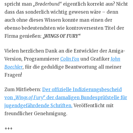
spricht man
„Brøderbund“
eigentlich korrekt aus? Nicht
dass das sonderlich wichtig gewesen wäre – denn
auch ohne dieses Wissen konnte man einen der
ebenso bedeutendsten wie kontroversesten Titel der
Firma genießen:
„WINGS OF FURY“
Vielen herzlichen Dank an die Entwickler der Amiga-
Version, Programmierer
Colin Fox
und Grafiker
John
Boechler
, für die geduldige Beantwortung all meiner
Fragen!
Zum Mitfiebern:
Der offizielle Indizierungsbescheid
von
„Wings of Fury“
der damaligen Bundesprüfstelle für
jugendgefährdende Schriften.
Veröffentlicht mit
freundlicher Genehmigung.
+++