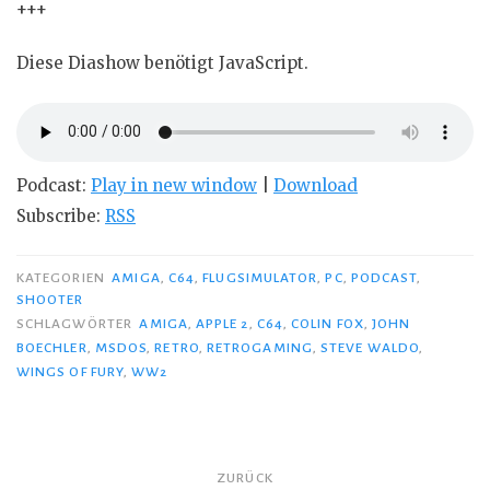
+++
Diese Diashow benötigt JavaScript.
Podcast:
Play in new window
|
Download
Subscribe:
RSS
KATEGORIEN
AMIGA
,
C64
,
FLUGSIMULATOR
,
PC
,
PODCAST
,
SHOOTER
SCHLAGWÖRTER
AMIGA
,
APPLE 2
,
C64
,
COLIN FOX
,
JOHN
BOECHLER
,
MSDOS
,
RETRO
,
RETROGAMING
,
STEVE WALDO
,
WINGS OF FURY
,
WW2
Beitragsnavigation
ZURÜCK