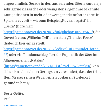
ungewöhnlich. Gerade in den auslaufenden 80ern wurden ja
sehr gerne klassische oder wenigstens irgendwie bekannte
Kompositionen in mehr oder weniger erkennbarer Form in
Spielen recycelt – wie zum Beispiel „Koyaanisqatsi“ in
„Delta“ (höre hier:
https://gamenotover.de/2020/12/06/jukebox-009-c64-1/
), die
Ouvertüre aus „Wilhelm Tell“ im ersten „Thunder Force“
(habe ich hier eingespielt:
https://gamenotover.de/2018/02/25/level-012-thunder-force-
4/
) oder ein Rundumschlag über die Popmusik der 80er im
Allgemeinen in „Katakis“
(
https://gamenotover.de/2021/01/31/level-067-katakis/
). Von
daher bin ich nicht im Geringsten verwundert, dass der feine
Herr Messer seinen Weg in einen obskuren Spieleport
gefunden hat. 🙂
Beste Grüße,
Paul
ANTWORTEN