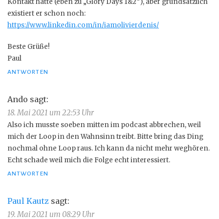
Kontakt hatte (eben zu „Glory Days 1&2“), aber grundsätzlich
existiert er schon noch:
https://www.linkedin.com/in/iamolivierdenis/
Beste Grüße!
Paul
ANTWORTEN
Ando
sagt:
18. Mai 2021 um 22:53 Uhr
Also ich musste soeben mitten im podcast abbrechen, weil
mich der Loop in den Wahnsinn treibt. Bitte bring das Ding
nochmal ohne Loop raus. Ich kann da nicht mehr weghören.
Echt schade weil mich die Folge echt interessiert.
ANTWORTEN
Paul Kautz
sagt:
19. Mai 2021 um 08:29 Uhr