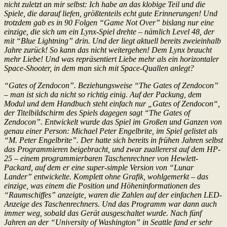
nicht zuletzt an mir selbst: Ich habe an das klobige Teil und die
Spiele, die darauf liefen, größtenteils echt gute Erinnerungen! Und
trotzdem gab es in 90 Folgen “Game Not Over” bislang nur eine
einzige, die sich um ein Lynx-Spiel drehte – nämlich Level 48, der
mit “Blue Lightning” drin. Und der liegt aktuell bereits zweieinhalb
Jahre zurück! So kann das nicht weitergehen! Dem Lynx braucht
mehr Liebe! Und was repräsentiert Liebe mehr als ein horizontaler
Space-Shooter, in dem man sich mit Space-Quallen anlegt?
“Gates of Zendocon”. Beziehungsweise “The Gates of Zendocon”
– man ist sich da nicht so richtig einig. Auf der Packung, dem
Modul und dem Handbuch steht einfach nur „Gates of Zendocon“,
der Titelbildschirm des Spiels dagegen sagt “The Gates of
Zendocon”. Entwickelt wurde das Spiel im Großen und Ganzen von
genau einer Person: Michael Peter Engelbrite, im Spiel gelistet als
“M. Peter Engelbrite”. Der hatte sich bereits in frühen Jahren selbst
das Programmieren beigebracht, und zwar zuallererst auf dem HP-
25 – einem programmierbaren Taschenrechner von Hewlett-
Packard, auf dem er eine super-simple Version von “Lunar
Lander” entwickelte. Komplett ohne Grafik, wohlgemerkt – das
einzige, was einem die Position und Höheninformationen des
“Raumschiffes” anzeigte, waren die Zahlen auf der einfachen LED-
Anzeige des Taschenrechners. Und das Programm war dann auch
immer weg, sobald das Gerät ausgeschaltet wurde. Nach fünf
Jahren an der “University of Washington” in Seattle fand er sehr