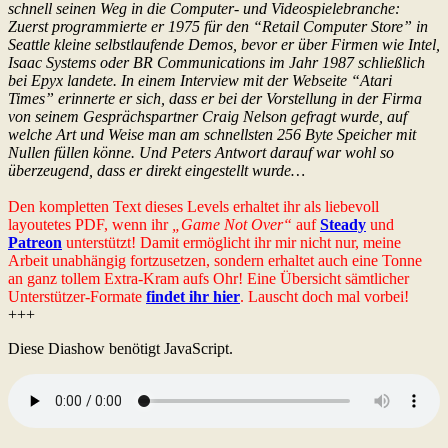
schnell seinen Weg in die Computer- und Videospielebranche:
Zuerst programmierte er 1975 für den “Retail Computer Store” in
Seattle kleine selbstlaufende Demos, bevor er über Firmen wie Intel,
Isaac Systems oder BR Communications im Jahr 1987 schließlich
bei Epyx landete. In einem Interview mit der Webseite “Atari
Times” erinnerte er sich, dass er bei der Vorstellung in der Firma
von seinem Gesprächspartner Craig Nelson gefragt wurde, auf
welche Art und Weise man am schnellsten 256 Byte Speicher mit
Nullen füllen könne. Und Peters Antwort darauf war wohl so
überzeugend, dass er direkt eingestellt wurde…
Den kompletten Text dieses Levels erhaltet ihr als liebevoll
layoutetes PDF, wenn ihr
„Game Not Over“
auf
Steady
und
Patreon
unterstützt! Damit ermöglicht ihr mir nicht nur, meine
Arbeit unabhängig fortzusetzen, sondern erhaltet auch eine Tonne
an ganz tollem Extra-Kram aufs Ohr! Eine Übersicht sämtlicher
Unterstützer-Formate
findet ihr hier
. Lauscht doch mal vorbei!
+++
Diese Diashow benötigt JavaScript.