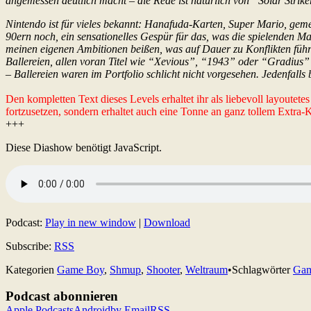
angemessen deutlich macht – die Rede ist natürlich von “Solar Strike
Nintendo ist für vieles bekannt: Hanafuda-Karten, Super Mario, gem
90ern noch, ein sensationelles Gespür für das, was die spielenden M
meinen eigenen Ambitionen beißen, was auf Dauer zu Konflikten führe
Ballereien, allen voran Titel wie “Xevious”, “1943” oder “Gradius
– Ballereien waren im Portfolio schlicht nicht vorgesehen. Jedenfall
Den kompletten Text dieses Levels erhaltet ihr als liebevoll layoutet
fortzusetzen, sondern erhaltet auch eine Tonne an ganz tollem Extra
+++
Diese Diashow benötigt JavaScript.
Podcast:
Play in new window
|
Download
Subscribe:
RSS
Kategorien
Game Boy
,
Shmup
,
Shooter
,
Weltraum
•
Schlagwörter
Gam
Podcast abonnieren
Apple Podcasts
Android
by Email
RSS