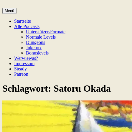
Zum
Inhalt
Menü
Game Not Over
springen
Startseite
Alle Podcasts
Unterstützer-Formate
Normale Levels
Dungeons
Jukebox
Bonuslevels
Werwiewas?
Impressum
Steady
Patreon
Schlagwort:
Satoru Okada