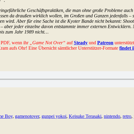
r”.
eingefährliche Geschäftspraktiken, die man ohne große Probleme auch 
assen da draußen wirklich wollen, im Großen und Ganzen jedenfalls – s
n wird. Aber für eine Sache ist die Kyoter Bande nicht bekannt: Shoote
” – aber jeder einzelne davon entstammte immer externen Entwicklern
s bis zum Jahr 1989 nicht…
es PDF, wenn ihr
„Game Not Over“
auf
Steady
und
Patreon
unterstütz
-Kram aufs Ohr! Eine Übersicht sämtlicher Unterstützer-Formate
findet 
e Boy
,
gamenotover
,
gunpei yokoi
,
Keisuke Terasaki
,
nintendo
,
retro
,