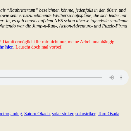
als “Raubrittertum” bezeichnen könnte, jedenfalls in den 80ern und
owie sehr ernstzunehmende Weltherrschaftspläne, die sich leider mit
r. Ja, es gab bereits auf dem NES schon diverse irgendwie scrollende
. Nintendo war die Jump-n-Run-, Action-Adventure- und Puzzle-Firma
t! Damit ermöglicht ihr mir nicht nur, meine Arbeit unabhängig
ihr hier
. Lauscht doch mal vorbei!
retrogaming
,
Satoru Okada
,
solar striker
,
solarstriker
,
Toru Osada