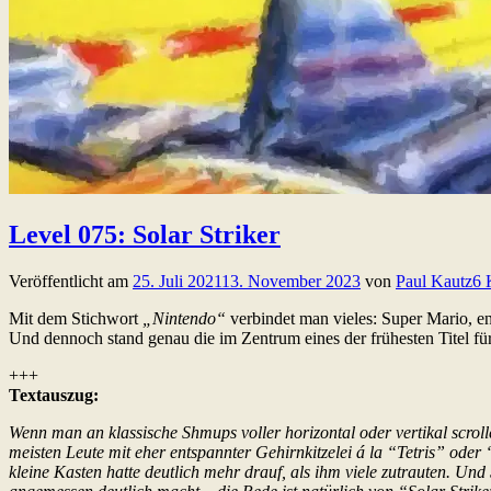
Level 075: Solar Striker
Veröffentlicht am
25. Juli 2021
13. November 2023
von
Paul Kautz
6 
Mit dem Stichwort
„Nintendo“
verbindet man vieles: Super Mario, ent
Und dennoch stand genau die im Zentrum eines der frühesten Titel f
+++
Textauszug:
Wenn man an klassische Shmups voller horizontal oder vertikal scr
meisten Leute mit eher entspannter Gehirnkitzelei á la “Tetris” od
kleine Kasten hatte deutlich mehr drauf, als ihm viele zutrauten. 