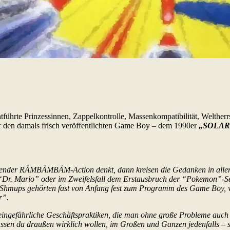
führte Prinzessinnen, Zappelkontrolle, Massenkompatibilität, Weltherrs
ür den damals frisch veröffentlichten Game Boy – dem 1990er
„SOLAR
ollender RÄMBÄMBÄM-Action denkt, dann kreisen die Gedanken in alle
er “Dr. Mario” oder im Zweifelsfall dem Erstausbruch der “Pokemon”-S
Und Shmups gehörten fast von Anfang fest zum Programm des Game Boy,
r”.
eingefährliche Geschäftspraktiken, die man ohne große Probleme auch 
assen da draußen wirklich wollen, im Großen und Ganzen jedenfalls – s