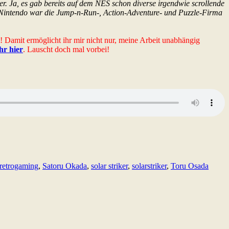
r. Ja, es gab bereits auf dem NES schon diverse irgendwie scrollende
. Nintendo war die Jump-n-Run-, Action-Adventure- und Puzzle-Firma
t! Damit ermöglicht ihr mir nicht nur, meine Arbeit unabhängig
ihr hier
. Lauscht doch mal vorbei!
retrogaming
,
Satoru Okada
,
solar striker
,
solarstriker
,
Toru Osada