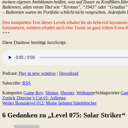
meinen eigenen Ambitionen beißen, was auf Dauer zu Konflikten führe
Ballereien, allen voran Titel wie “Xevious”, “1943” oder “Gradius
– Ballereien waren im Portfolio schlicht nicht vorgesehen. Jedenfall
Den kompletten Text dieses Levels erhaltet ihr als liebevoll layoutet
fortzusetzen, sondern erhaltet auch eine Tonne an ganz tollem Extra
+++
Diese Diashow benötigt JavaScript.
Podcast:
Play in new window
|
Download
Subscribe:
RSS
Kategorien
Game Boy
,
Shmup
,
Shooter
,
Weltraum
•
Schlagwörter
Gam
Beitragsnavigation
Zurück
Director’s Cut 01: Adlertag
Weiter
Bonuslevel 012: Meine liebsten Spielebücher
6 Gedanken zu „
Level 075: Solar Striker
“