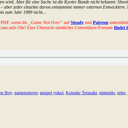
n wird. Aber für eine Sache ist die Kyoter Bande nicht bekannt: Shoote
” – aber jeder einzelne davon entstammte immer externen Entwicklern
s bis zum Jahr 1989 nicht…
es PDF, wenn ihr
„Game Not Over“
auf
Steady
und
Patreon
unterstütz
-Kram aufs Ohr! Eine Übersicht sämtlicher Unterstützer-Formate
findet 
e Boy
,
gamenotover
,
gunpei yokoi
,
Keisuke Terasaki
,
nintendo
,
retro
,