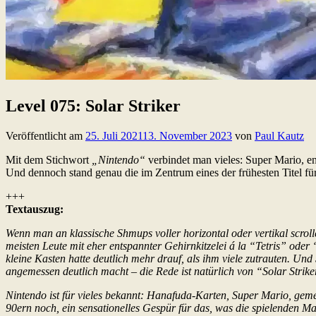
Level 075: Solar Striker
Veröffentlicht am
25. Juli 2021
13. November 2023
von
Paul Kautz
Mit dem Stichwort
„Nintendo“
verbindet man vieles: Super Mario, ent
Und dennoch stand genau die im Zentrum eines der frühesten Titel f
+++
Textauszug:
Wenn man an klassische Shmups voller horizontal oder vertikal scr
meisten Leute mit eher entspannter Gehirnkitzelei á la “Tetris” od
kleine Kasten hatte deutlich mehr drauf, als ihm viele zutrauten. 
angemessen deutlich macht – die Rede ist natürlich von “Solar Strike
Nintendo ist für vieles bekannt: Hanafuda-Karten, Super Mario, gem
90ern noch, ein sensationelles Gespür für das, was die spielenden M