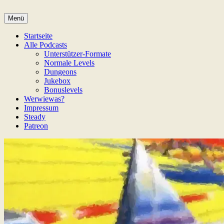
Zum
Inhalt
Menü
Game Not Over
springen
Startseite
Alle Podcasts
Unterstützer-Formate
Normale Levels
Dungeons
Jukebox
Bonuslevels
Werwiewas?
Impressum
Steady
Patreon