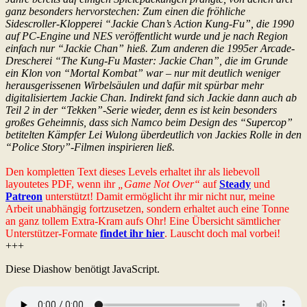
ganz besonders hervorstechen: Zum einen die fröhliche
Sidescroller-Klopperei “Jackie Chan’s Action Kung-Fu”, die 1990
auf PC-Engine und NES veröffentlicht wurde und je nach Region
einfach nur “Jackie Chan” hieß. Zum anderen die 1995er Arcade-
Drescherei “The Kung-Fu Master: Jackie Chan”, die im Grunde
ein Klon von “Mortal Kombat” war – nur mit deutlich weniger
herausgerissenen Wirbelsäulen und dafür mit spürbar mehr
digitalisiertem Jackie Chan. Indirekt fand sich Jackie dann auch ab
Teil 2 in der “Tekken”-Serie wieder, denn es ist kein besonders
großes Geheimnis, dass sich Namco beim Design des “Supercop”
betitelten Kämpfer Lei Wulong überdeutlich von Jackies Rolle in den
“Police Story”-Filmen inspirieren ließ.
Den kompletten Text dieses Levels erhaltet ihr als liebevoll
layoutetes PDF, wenn ihr
„Game Not Over“
auf
Steady
und
Patreon
unterstützt! Damit ermöglicht ihr mir nicht nur, meine
Arbeit unabhängig fortzusetzen, sondern erhaltet auch eine Tonne
an ganz tollem Extra-Kram aufs Ohr! Eine Übersicht sämtlicher
Unterstützer-Formate
findet ihr hier
. Lauscht doch mal vorbei!
+++
Diese Diashow benötigt JavaScript.