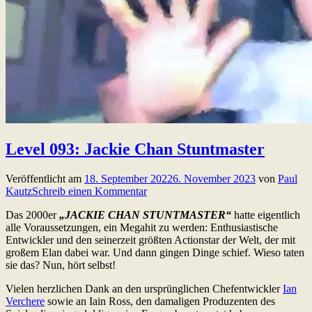
Level 093: Jackie Chan Stuntmaster
Veröffentlicht am
18. September 2022
6. November 2023
von
Paul
Kautz
Schreib einen Kommentar
Das 2000er
„JACKIE CHAN STUNTMASTER“
hatte eigentlich
alle Voraussetzungen, ein Megahit zu werden: Enthusiastische
Entwickler und den seinerzeit größten Actionstar der Welt, der mit
großem Elan dabei war. Und dann gingen Dinge schief. Wieso taten
sie das? Nun, hört selbst!
Vielen herzlichen Dank an den ursprünglichen Chefentwickler
Ian
Verchere
sowie an Iain Ross, den damaligen Produzenten des