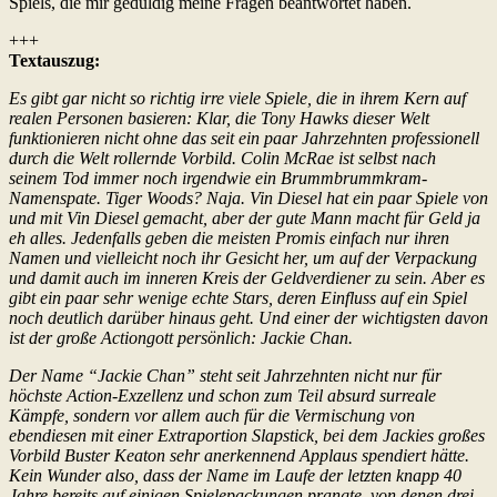
Spiels, die mir geduldig meine Fragen beantwortet haben.
+++
Textauszug:
Es gibt gar nicht so richtig irre viele Spiele, die in ihrem Kern auf
realen Personen basieren: Klar, die Tony Hawks dieser Welt
funktionieren nicht ohne das seit ein paar Jahrzehnten professionell
durch die Welt rollernde Vorbild. Colin McRae ist selbst nach
seinem Tod immer noch irgendwie ein Brummbrummkram-
Namenspate. Tiger Woods? Naja. Vin Diesel hat ein paar Spiele von
und mit Vin Diesel gemacht, aber der gute Mann macht für Geld ja
eh alles. Jedenfalls geben die meisten Promis einfach nur ihren
Namen und vielleicht noch ihr Gesicht her, um auf der Verpackung
und damit auch im inneren Kreis der Geldverdiener zu sein. Aber es
gibt ein paar sehr wenige echte Stars, deren Einfluss auf ein Spiel
noch deutlich darüber hinaus geht. Und einer der wichtigsten davon
ist der große Actiongott persönlich: Jackie Chan.
Der Name “Jackie Chan” steht seit Jahrzehnten nicht nur für
höchste Action-Exzellenz und schon zum Teil absurd surreale
Kämpfe, sondern vor allem auch für die Vermischung von
ebendiesen mit einer Extraportion Slapstick, bei dem Jackies großes
Vorbild Buster Keaton sehr anerkennend Applaus spendiert hätte.
Kein Wunder also, dass der Name im Laufe der letzten knapp 40
Jahre bereits auf einigen Spielepackungen prangte, von denen drei