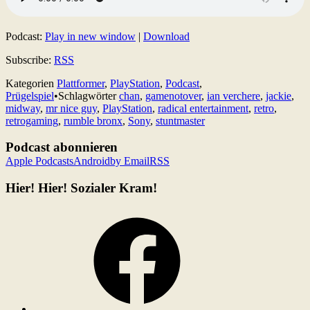
Podcast:
Play in new window
|
Download
Subscribe:
RSS
Kategorien
Plattformer
,
PlayStation
,
Podcast
,
Prügelspiel
•
Schlagwörter
chan
,
gamenotover
,
ian verchere
,
jackie
,
midway
,
mr nice guy
,
PlayStation
,
radical entertainment
,
retro
,
retrogaming
,
rumble bronx
,
Sony
,
stuntmaster
Podcast abonnieren
Apple Podcasts
Android
by Email
RSS
Hier! Hier! Sozialer Kram!
Facebook