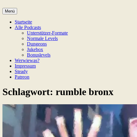
Zum
Inhalt
Menü
Game Not Over
springen
Startseite
Alle Podcasts
Unterstützer-Formate
Normale Levels
Dungeons
Jukebox
Bonuslevels
Werwiewas?
Impressum
Steady
Patreon
Schlagwort:
rumble bronx