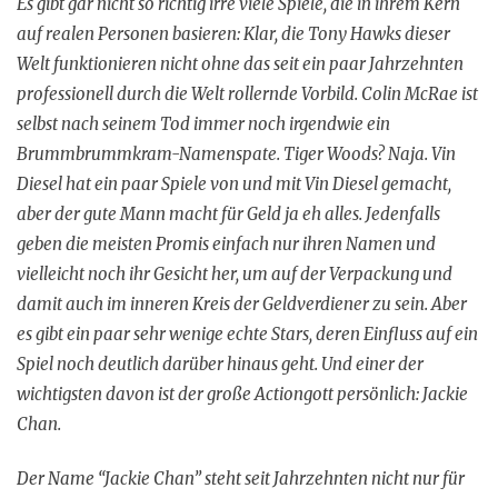
Es gibt gar nicht so richtig irre viele Spiele, die in ihrem Kern
auf realen Personen basieren: Klar, die Tony Hawks dieser
Welt funktionieren nicht ohne das seit ein paar Jahrzehnten
professionell durch die Welt rollernde Vorbild. Colin McRae ist
selbst nach seinem Tod immer noch irgendwie ein
Brummbrummkram-Namenspate. Tiger Woods? Naja. Vin
Diesel hat ein paar Spiele von und mit Vin Diesel gemacht,
aber der gute Mann macht für Geld ja eh alles. Jedenfalls
geben die meisten Promis einfach nur ihren Namen und
vielleicht noch ihr Gesicht her, um auf der Verpackung und
damit auch im inneren Kreis der Geldverdiener zu sein. Aber
es gibt ein paar sehr wenige echte Stars, deren Einfluss auf ein
Spiel noch deutlich darüber hinaus geht. Und einer der
wichtigsten davon ist der große Actiongott persönlich: Jackie
Chan.
Der Name “Jackie Chan” steht seit Jahrzehnten nicht nur für