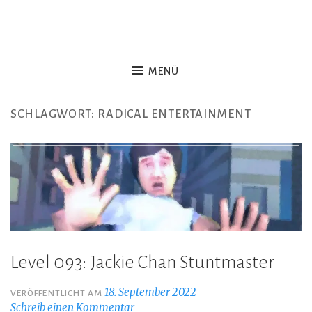
Zum
Inhalt
Game Not Over
springen
MENÜ
SCHLAGWORT:
RADICAL ENTERTAINMENT
Level 093: Jackie Chan Stuntmaster
18. September 2022
VERÖFFENTLICHT AM
Schreib einen Kommentar