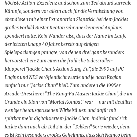
höchste Action-Exzellenz und schon zum Teil absurd surreale
Kämpfe, sondern vor allem auch für die Vermischung von
ebendiesen mit einer Extraportion Slapstick, bei dem Jackies
großes Vorbild Buster Keaton sehr anerkennend Applaus
spendiert hätte. Kein Wunder also, dass der Name im Laufe
der letzten knapp 40 Jahre bereits auf einigen
Spielepackungen prangte, von denen drei ganz besonders
hervorstechen: Zum einen die fröhliche Sidescroller-
Klopperei “Jackie Chan’s Action Kung-Fu”, die 1990 auf PC-
Engine und NES veröffentlicht wurde und je nach Region
einfach nur “Jackie Chan” hieß. Zum anderen die 1995er
Arcade-Drescherei “The Kung-Fu Master: Jackie Chan”, die im
Grunde ein Klon von “Mortal Kombat” war – nur mit deutlich
weniger herausgerissenen Wirbelsäulen und dafür mit
spürbar mehr digitalisiertem Jackie Chan. Indirekt fand sich
Jackie dann auch ab Teil 2 in der “Tekken”-Serie wieder, denn
es ist kein besonders großes Geheimnis, dass sich Namco beim