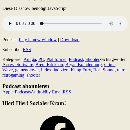
Diese Diashow benötigt JavaScript.
Podcast:
Play in new window
|
Download
Subscribe:
RSS
Kategorien
Amiga
,
PC
,
Plattformer
,
Podcast
,
Shooter
•
Schlagwörter
Access Software
,
Brent Erickson
,
Bryan Brandenburg
,
Crime
Wave
,
gamenotover
,
Index
,
indiziert
,
Kung Fury
,
Real Sound
,
retro
,
retrogaming
,
shooter
Podcast abonnieren
Apple Podcasts
Android
by Email
RSS
Hier! Hier! Sozialer Kram!
Facebook