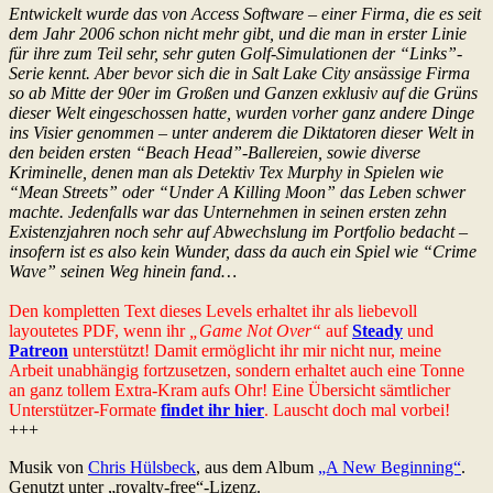
Entwickelt wurde das von Access Software – einer Firma, die es seit
dem Jahr 2006 schon nicht mehr gibt, und die man in erster Linie
für ihre zum Teil sehr, sehr guten Golf-Simulationen der “Links”-
Serie kennt. Aber bevor sich die in Salt Lake City ansässige Firma
so ab Mitte der 90er im Großen und Ganzen exklusiv auf die Grüns
dieser Welt eingeschossen hatte, wurden vorher ganz andere Dinge
ins Visier genommen – unter anderem die Diktatoren dieser Welt in
den beiden ersten “Beach Head”-Ballereien, sowie diverse
Kriminelle, denen man als Detektiv Tex Murphy in Spielen wie
“Mean Streets” oder “Under A Killing Moon” das Leben schwer
machte. Jedenfalls war das Unternehmen in seinen ersten zehn
Existenzjahren noch sehr auf Abwechslung im Portfolio bedacht –
insofern ist es also kein Wunder, dass da auch ein Spiel wie “Crime
Wave” seinen Weg hinein fand…
Den kompletten Text dieses Levels erhaltet ihr als liebevoll
layoutetes PDF, wenn ihr
„Game Not Over“
auf
Steady
und
Patreon
unterstützt! Damit ermöglicht ihr mir nicht nur, meine
Arbeit unabhängig fortzusetzen, sondern erhaltet auch eine Tonne
an ganz tollem Extra-Kram aufs Ohr! Eine Übersicht sämtlicher
Unterstützer-Formate
findet ihr hier
. Lauscht doch mal vorbei!
+++
Musik von
Chris Hülsbeck
, aus dem Album
„A New Beginning“
.
Genutzt unter „royalty-free“-Lizenz.