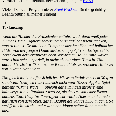
Veröffentlicht mit freundlicher Genehmigung der
BZKJ
.
Vielen Dank an Programmierer
Brent Erickson
für die geduldige
Beantwortung all meiner Fragen!
+++
Textauszug:
Wenn die Tochter des Präsidenten entführt wird, dann weiß jeder
“Super Crime Fighter” sofort und ohne darüber nachzudenken,
was zu tun ist: Erstmal den Computer anschmeißen und halbnackte
Bilder von der jungen Dame anstarren, gefolgt vom fachgerechten
Zerstückeln der verantwortlichen Verbrecher! Ja, “Crime Wave”
war schon sehr… speziell, in mehr als nur einer Hinsicht. Und
damit: Herzlich willkommen im Kriminalitäts-verseuchten 78. Level
von “Game Not Over”!
Um gleich mal ein offensichtliches Missverständnis aus dem Weg zu
schubsen: Nein, ich rede natürlich nicht vom 1983er Apple2-Spiel
namens “Crime Wave” – obwohl das zumindest insofern eine
halbwegs stabile Randnotiz wert ist, als dass es von einer Firma
namens “StarCraft Inc.” veröffentlicht wurde. Aber nein, ich rede
natürlich von dem Spiel, das zu Beginn des Jahres 1990 in den USA
veröffentlicht wurde, und etwa einen Monat später dann auch bei
uns.