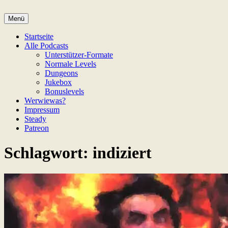
Zum
Inhalt
Menü
Game Not Over
springen
Startseite
Alle Podcasts
Unterstützer-Formate
Normale Levels
Dungeons
Jukebox
Bonuslevels
Werwiewas?
Impressum
Steady
Patreon
Schlagwort:
indiziert