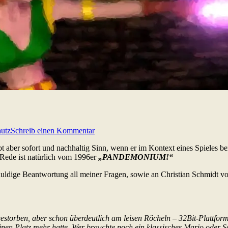
utz
Schreib einen Kommentar
ibt aber sofort und nachhaltig Sinn, wenn er im Kontext eines Spieles 
 Rede ist natürlich vom 1996er
„PANDEMONIUM!“
duldige Beantwortung all meiner Fragen, sowie an Christian Schmidt v
estorben, aber schon überdeutlich am leisen Röcheln – 32Bit-Plattforme
einen Platz mehr hatte. Wer brauchte noch ein klassisches Mario ode