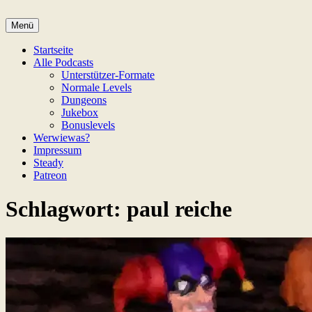
Zum
Inhalt
Menü
Game Not Over
springen
Startseite
Alle Podcasts
Unterstützer-Formate
Normale Levels
Dungeons
Jukebox
Bonuslevels
Werwiewas?
Impressum
Steady
Patreon
Schlagwort:
paul reiche