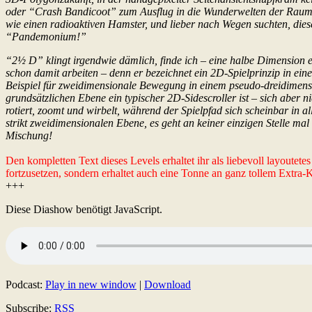
oder “Crash Bandicoot” zum Ausflug in die Wunderwelten der Raumtief
wie einen radioaktiven Hamster, und lieber nach Wegen suchten, die
“Pandemonium!”
“2½ D” klingt irgendwie dämlich, finde ich – eine halbe Dimension e
schon damit arbeiten – denn er bezeichnet ein 2D-Spielprinzip in ein
Beispiel für zweidimensionale Bewegung in einem pseudo-dreidimens
grundsätzlichen Ebene ein typischer 2D-Sidescroller ist – sich aber n
rotiert, zoomt und wirbelt, während der Spielpfad sich scheinbar in al
strikt zweidimensionalen Ebene, es geht an keiner einzigen Stelle ma
Mischung!
Den kompletten Text dieses Levels erhaltet ihr als liebevoll layoutet
fortzusetzen, sondern erhaltet auch eine Tonne an ganz tollem Extra
+++
Diese Diashow benötigt JavaScript.
Podcast:
Play in new window
|
Download
Subscribe:
RSS