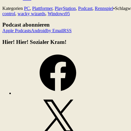
Kategorien
PC
,
Plattformer
,
PlayStation
,
Podcast
,
Rennspiel
•
Schlagw
control
,
wacky wizards
,
Windows95
Podcast abonnieren
Apple Podcasts
Android
by Email
RSS
Hier! Hier! Sozialer Kram!
Facebook
X