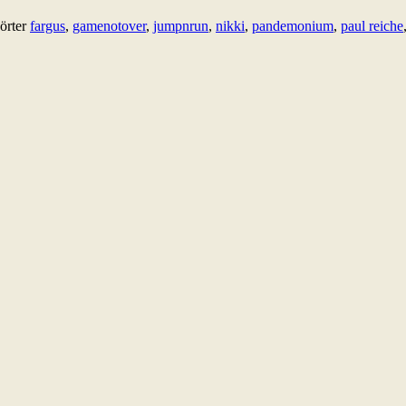
örter
fargus
,
gamenotover
,
jumpnrun
,
nikki
,
pandemonium
,
paul reiche