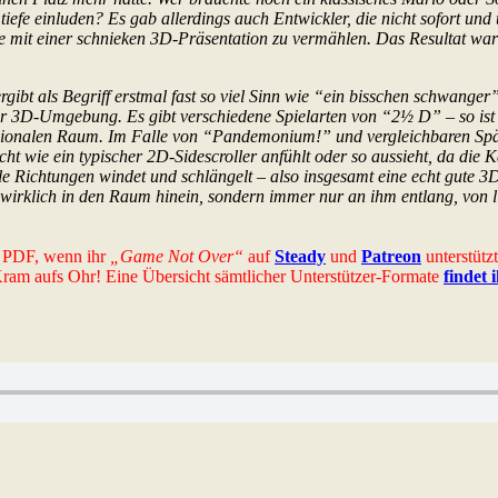
e einluden? Es gab allerdings auch Entwickler, die nicht sofort und 
se mit einer schnieken 3D-Präsentation zu vermählen. Das Resultat w
rgibt als Begriff erstmal fast so viel Sinn wie “ein bisschen schwang
er 3D-Umgebung. Es gibt verschiedene Spielarten von “2½ D” – so ist z
ionalen Raum. Im Falle von “Pandemonium!” und vergleichbaren Späße
icht wie ein typischer 2D-Sidescroller anfühlt oder so aussieht, da di
le Richtungen windet und schlängelt – also insgesamt eine echt gute 3D-
l wirklich in den Raum hinein, sondern immer nur an ihm entlang, von l
es PDF, wenn ihr
„Game Not Over“
auf
Steady
und
Patreon
unterstütz
-Kram aufs Ohr! Eine Übersicht sämtlicher Unterstützer-Formate
findet 