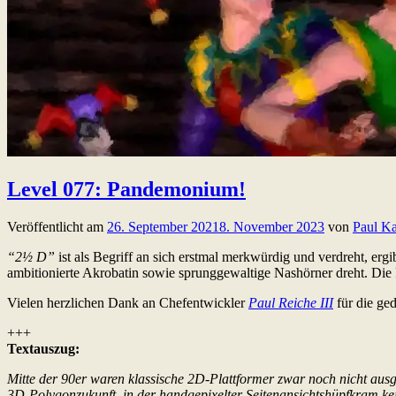
Level 077: Pandemonium!
Veröffentlicht am
26. September 2021
8. November 2023
von
Paul Ka
“2½ D”
ist als Begriff an sich erstmal merkwürdig und verdreht, erg
ambitionierte Akrobatin sowie sprunggewaltige Nashörner dreht. Die
Vielen herzlichen Dank an Chefentwickler
Paul Reiche III
für die ge
+++
Textauszug:
Mitte der 90er waren klassische 2D-Plattformer zwar noch nicht ausg
3D-Polygonzukunft, in der handgepixelter Seitenansichtshüpfkram k