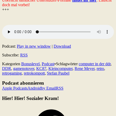
Übersicht sämtlicher Unterstützer-Formate
findet ihr hier
. Lauscht
doch mal vorbei!
+++
Podcast:
Play in new window
|
Download
Subscribe:
RSS
Kategorien
Bonuslevel
,
Podcast
•
Schlagwörter
computer in der ddr
,
DDR
,
gamenotover
,
KC87
,
Kleincomputer
,
Rene Meyer
,
retro
,
retrogaming
,
retrokompott
,
Stefan Paubel
Podcast abonnieren
Apple Podcasts
Android
by Email
RSS
Hier! Hier! Sozialer Kram!
Facebook