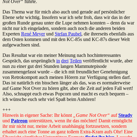
Not Over“
führte.
Das Thema war für mich also auch und gerade auf persönlicher
Ebene sehr wichtig. Insofern war ich sehr froh, dass wir das in der
großen Runde genau unter die Lupe nehmen konnten – denn da war
nicht nur ich eingeladen, sondern auch noch die anderen beiden
Experten
René Meyer
und
Stefan Paubel
, die ihrerseits ebenfalls aus
dem Osten kommen und mit den KC-85s und KC-87s dieser Welt
aufgewachsen sind.
Das Resultat war ein meiner Meinung nach hochinteressantes
Gespräch, das ursprünglich
in
drei
Teilen
veröffentlicht wurde, aber
nun zu einer gut drei Stunden langen Mammutepisode
zusammengefasst wurde – die ich mit freundlicher Genehmigung
von Retrokompott auch meinen Hörern zur Verfügung stellen darf.
Das ist natürlich ein bisschen länger als das, was es normalerweise
auf Game Not Over zu hören gibt, aber die Zeit auf jeden Fall wert!
Also, schnappt euch etwas Popcorn und macht es euch bequem –
ich wünsche euch sehr viel Spaß beim Anhören!
+++
Hinweis in eigener Sache: Ihr könnt
„Game Not Over“
auf
Steady
und
Patreon
unterstützen, wenn ihr das möchtet! Damit ermöglicht
ihr mir nicht nur, meine Arbeit unabhängig fortzusetzen, sondern
erhaltet auch eine Tonne an ganz tollem Extra-Kram aufs Ohr! Eine