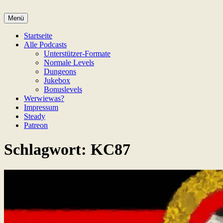
Zum
Inhalt
Menü
Game Not Over
springen
Startseite
Alle Podcasts
Unterstützer-Formate
Normale Levels
Dungeons
Jukebox
Bonuslevels
Werwiewas?
Impressum
Steady
Patreon
Schlagwort:
KC87