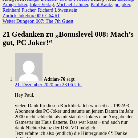
Amiga Joker
,
Joker Verlag
,
Michael Labiner
,
Paul Kautz
,
pc joker
,
Reinhard Fischer
,
Richard Löwenstein
Beitragsnavigation
Zurück
Jukebox 009: C64 #1
Weiter
Dungeon 007: The 7th Guest
21 Gedanken zu „
Bonuslevel 008: Mach’s
gut, PC Joker!
“
Adrian-76
sagt:
21. Dezember 2020 um 23:06 Uhr
Hey Paul,
vielen Dank für diesen Rückblick. Ich war seit ca. 1992/93
Abonnent des PC-Joker und staunte an jenem Datum im Jahr
2000 nicht schlecht, als mir statt des Jokers eine Ausgabe der
Gamestar ins Haus flatterte. Das war krass – und auch nur
dank Nichtexistenz der DSGVO möglich.
Jetzt erfahre ich also (endlich) die Hintergründe 🙂 Danke