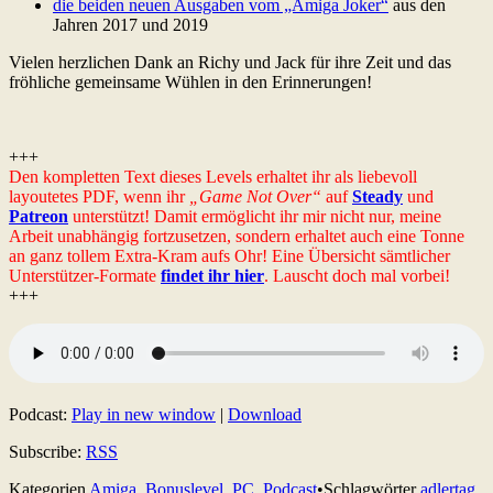
die beiden neuen Ausgaben vom „Amiga Joker“
aus den
Jahren 2017 und 2019
Vielen herzlichen Dank an Richy und Jack für ihre Zeit und das
fröhliche gemeinsame Wühlen in den Erinnerungen!
+++
Den kompletten Text dieses Levels erhaltet ihr als liebevoll
layoutetes PDF, wenn ihr
„Game Not Over“
auf
Steady
und
Patreon
unterstützt! Damit ermöglicht ihr mir nicht nur, meine
Arbeit unabhängig fortzusetzen, sondern erhaltet auch eine Tonne
an ganz tollem Extra-Kram aufs Ohr! Eine Übersicht sämtlicher
Unterstützer-Formate
findet ihr hier
. Lauscht doch mal vorbei!
+++
Podcast:
Play in new window
|
Download
Subscribe:
RSS
Kategorien
Amiga
,
Bonuslevel
,
PC
,
Podcast
•
Schlagwörter
adlertag
,