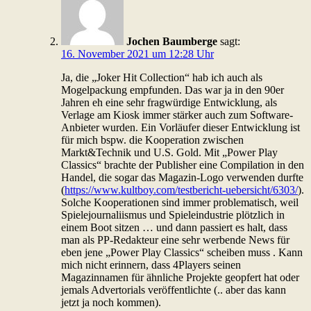
Jochen Baumberge
sagt:
16. November 2021 um 12:28 Uhr
Ja, die „Joker Hit Collection“ hab ich auch als
Mogelpackung empfunden. Das war ja in den 90er
Jahren eh eine sehr fragwürdige Entwicklung, als
Verlage am Kiosk immer stärker auch zum Software-
Anbieter wurden. Ein Vorläufer dieser Entwicklung ist
für mich bspw. die Kooperation zwischen
Markt&Technik und U.S. Gold. Mit „Power Play
Classics“ brachte der Publisher eine Compilation in den
Handel, die sogar das Magazin-Logo verwenden durfte
(
https://www.kultboy.com/testbericht-uebersicht/6303/
).
Solche Kooperationen sind immer problematisch, weil
Spielejournaliismus und Spieleindustrie plötzlich in
einem Boot sitzen … und dann passiert es halt, dass
man als PP-Redakteur eine sehr werbende News für
eben jene „Power Play Classics“ scheiben muss . Kann
mich nicht erinnern, dass 4Players seinen
Magazinnamen für ähnliche Projekte geopfert hat oder
jemals Advertorials veröffentlichte (.. aber das kann
jetzt ja noch kommen).