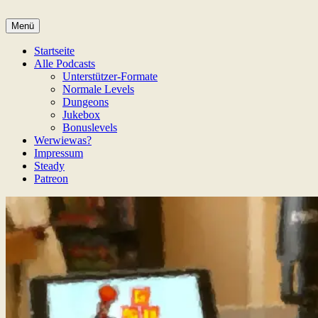
Zum
Inhalt
Menü
Game Not Over
springen
Startseite
Alle Podcasts
Unterstützer-Formate
Normale Levels
Dungeons
Jukebox
Bonuslevels
Werwiewas?
Impressum
Steady
Patreon