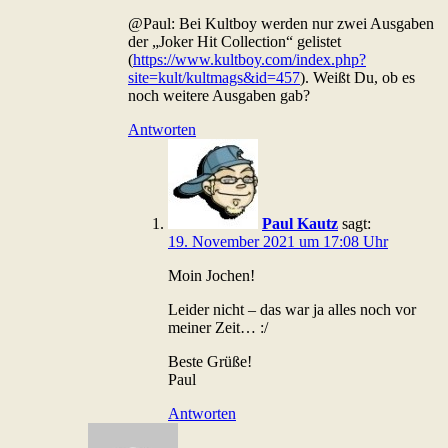
@Paul: Bei Kultboy werden nur zwei Ausgaben
der „Joker Hit Collection“ gelistet
(
https://www.kultboy.com/index.php?
site=kult/kultmags&id=457
). Weißt Du, ob es
noch weitere Ausgaben gab?
Antworten
Paul Kautz
sagt:
19. November 2021 um 17:08 Uhr
Moin Jochen!
Leider nicht – das war ja alles noch vor
meiner Zeit… :/
Beste Grüße!
Paul
Antworten