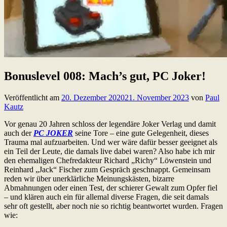
Bonuslevel 008: Mach’s gut, PC Joker!
Veröffentlicht am
20. Dezember 2020
21. November 2023
von
Paul
Kautz
Vor genau 20 Jahren schloss der legendäre Joker Verlag und damit
auch der
PC JOKER
seine Tore – eine gute Gelegenheit, dieses
Trauma mal aufzuarbeiten. Und wer wäre dafür besser geeignet als
ein Teil der Leute, die damals live dabei waren? Also habe ich mir
den ehemaligen Chefredakteur Richard „Richy“ Löwenstein und
Reinhard „Jack“ Fischer zum Gespräch geschnappt. Gemeinsam
reden wir über unerklärliche Meinungskästen, bizarre
Abmahnungen oder einen Test, der schierer Gewalt zum Opfer fiel
– und klären auch ein für allemal diverse Fragen, die seit damals
sehr oft gestellt, aber noch nie so richtig beantwortet wurden. Fragen
wie: