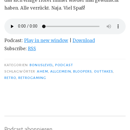
das sich einige Hörer immer wieder mal gewünscht
haben. Alle verrückt. Naja. Viel Spaß!
Podcast:
Play in new window
|
Download
Subscribe:
RSS
KATEGORIEN
BONUSLEVEL
,
PODCAST
SCHLAGWÖRTER
AHEM
,
ALLGEMEIN
,
BLOOPERS
,
OUTTAKES
,
RETRO
,
RETROGAMING
Podcast abonnieren