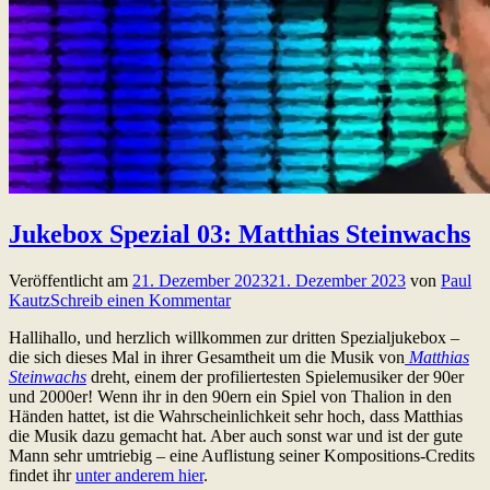
Jukebox Spezial 03: Matthias Steinwachs
Veröffentlicht am
21. Dezember 2023
21. Dezember 2023
von
Paul
Kautz
Schreib einen Kommentar
Hallihallo, und herzlich willkommen zur dritten Spezialjukebox –
die sich dieses Mal in ihrer Gesamtheit um die Musik von
Matthias
Steinwachs
dreht, einem der profiliertesten Spielemusiker der 90er
und 2000er! Wenn ihr in den 90ern ein Spiel von Thalion in den
Händen hattet, ist die Wahrscheinlichkeit sehr hoch, dass Matthias
die Musik dazu gemacht hat. Aber auch sonst war und ist der gute
Mann sehr umtriebig – eine Auflistung seiner Kompositions-Credits
findet ihr
unter anderem hier
.