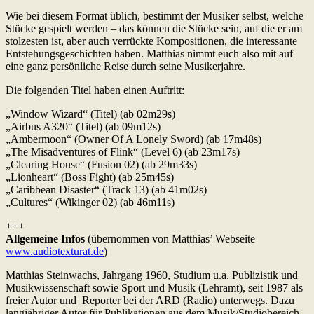
Wie bei diesem Format üblich, bestimmt der Musiker selbst, welche
Stücke gespielt werden – das können die Stücke sein, auf die er am
stolzesten ist, aber auch verrückte Kompositionen, die interessante
Entstehungsgeschichten haben. Matthias nimmt euch also mit auf
eine ganz persönliche Reise durch seine Musikerjahre.
Die folgenden Titel haben einen Auftritt:
„Window Wizard“ (Titel) (ab 02m29s)
„Airbus A320“ (Titel) (ab 09m12s)
„Ambermoon“ (Owner Of A Lonely Sword) (ab 17m48s)
„The Misadventures of Flink“ (Level 6) (ab 23m17s)
„Clearing House“ (Fusion 02) (ab 29m33s)
„Lionheart“ (Boss Fight) (ab 25m45s)
„Caribbean Disaster“ (Track 13) (ab 41m02s)
„Cultures“ (Wikinger 02) (ab 46m11s)
+++
Allgemeine Infos
(übernommen von Matthias’ Webseite
www.audiotexturat.de
)
Matthias Steinwachs, Jahrgang 1960, Studium u.a. Publizistik und
Musikwissenschaft sowie Sport und Musik (Lehramt), seit 1987 als
freier Autor und Reporter bei der ARD (Radio) unterwegs. Dazu
langjähriger Autor für Publikationen aus dem Musik/Studiobereich