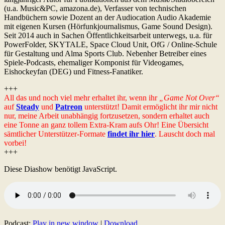
(u.a. Music&PC, amazona.de), Verfasser von technischen
Handbüchern sowie Dozent an der Audiocation Audio Akademie
mit eigenen Kursen (Hörfunkjournalismus, Game Sound Design).
Seit 2014 auch in Sachen Öffentlichkeitsarbeit unterwegs, u.a. für
PowerFolder, SKYTALE, Space Cloud Unit, OfG / Online-Schule
für Gestaltung und Alma Sports Club. Nebenher Betreiber eines
Spiele-Podcasts, ehemaliger Komponist für Videogames,
Eishockeyfan (DEG) und Fitness-Fanatiker.
+++
All das und noch viel mehr erhaltet ihr, wenn ihr
„Game Not Over“
auf
Steady
und
Patreon
unterstützt! Damit ermöglicht ihr mir nicht
nur, meine Arbeit unabhängig fortzusetzen, sondern erhaltet auch
eine Tonne an ganz tollem Extra-Kram aufs Ohr! Eine Übersicht
sämtlicher Unterstützer-Formate
findet ihr hier
. Lauscht doch mal
vorbei!
+++
Diese Diashow benötigt JavaScript.
Podcast:
Play in new window
|
Download