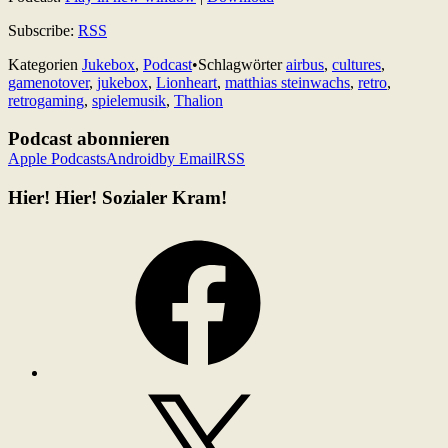
Subscribe:
RSS
Kategorien
Jukebox
,
Podcast
•
Schlagwörter
airbus
,
cultures
,
gamenotover
,
jukebox
,
Lionheart
,
matthias steinwachs
,
retro
,
retrogaming
,
spielemusik
,
Thalion
Podcast abonnieren
Apple Podcasts
Android
by Email
RSS
Hier! Hier! Sozialer Kram!
Facebook
X