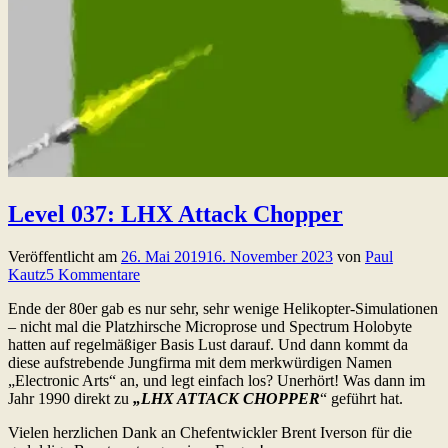
Level 037: LHX Attack Chopper
Veröffentlicht am
26. Mai 2019
16. November 2023
von
Paul
Kautz
5 Kommentare
Ende der 80er gab es nur sehr, sehr wenige Helikopter-Simulationen
– nicht mal die Platzhirsche Microprose und Spectrum Holobyte
hatten auf regelmäßiger Basis Lust darauf. Und dann kommt da
diese aufstrebende Jungfirma mit dem merkwürdigen Namen
„Electronic Arts“ an, und legt einfach los? Unerhört! Was dann im
Jahr 1990 direkt zu
„LHX ATTACK CHOPPER
“ geführt hat.
Vielen herzlichen Dank an Chefentwickler Brent Iverson für die