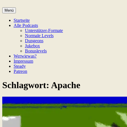
Zum
Inhalt
Menü
Game Not Over
springen
Startseite
Alle Podcasts
Unterstützer-Formate
Normale Levels
Dungeons
Jukebox
Bonuslevels
Werwiewas?
Impressum
Steady
Patreon
Schlagwort:
Apache