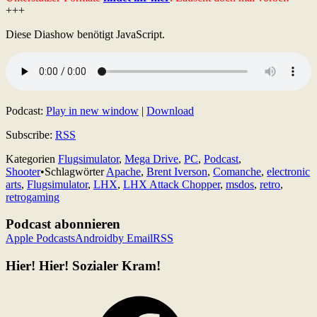
+++
Diese Diashow benötigt JavaScript.
Podcast:
Play in new window
|
Download
Subscribe:
RSS
Kategorien
Flugsimulator
,
Mega Drive
,
PC
,
Podcast
,
Shooter
•
Schlagwörter
Apache
,
Brent Iverson
,
Comanche
,
electronic
arts
,
Flugsimulator
,
LHX
,
LHX Attack Chopper
,
msdos
,
retro
,
retrogaming
Podcast abonnieren
Apple Podcasts
Android
by Email
RSS
Hier! Hier! Sozialer Kram!
Facebook