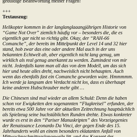
geduldige Beantwortung meiner Fragen!
+++
Textauszug:
Helikopter kommen in der langlanglaaangjährigen Historie von
“Game Not Over” ziemlich häufig vor – besonders die, die es
eigentlich gar nicht so richtig gibt. Okay, der “RAH-66
Comanche”, der bereits im Mittelpunkt der Level 14 und 32 hier
stand, hob zwar das eine oder andere Mal auch in der uns
bekannten Echtwelt ab, aber eigentlich nicht lang genug, um
wirklich als real genug anerkannt zu werden. Zumindest von mir
nicht. Jedenfalls kann man all das von dem Modell, um das sich
hier und heute alles dreht, nachweislich nicht behaupten. Auch
wenn das ebenfalls fast ein Comanche geworden wäre. Hmmmmm.
Ich werde ja langsam den Verdacht nicht los, dass es überhaupt
keine anderen Hubschrauber mehr gibt …
Die Chinesen sind mal wieder an allem Schuld: Denn die haben
schon vor Ewigkeiten den sogenannten “Flugkreisel” erfunden, der
bereits etwa 500 Jahre vor der aktuellen Zeitrechnung hauptsächlich
als Spielzeug seine buchstäblichen Runden drehte. Etwas konkreter
wurde es erst in den “Pariser Manuskripten” des Vorzeigegenies
der Renaissance Leonardo Da Vinci, der gegen Ende des 15.
Jahrhunderts wohl an einem besonders eklatanten Anfall von
Mittwochnachmittagslangeweile litt, und das Konzept der