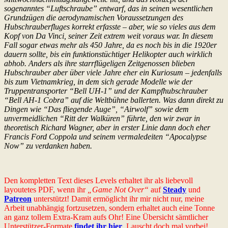
sogenanntes “Luftschraube” entwarf, das in seinen wesentlichen
Grundzügen die aerodynamischen Voraussetzungen des
Hubschrauberfluges korrekt erfasste – aber, wie so vieles aus dem
Kopf von Da Vinci, seiner Zeit extrem weit voraus war. In diesem
Fall sogar etwas mehr als 450 Jahre, da es noch bis in die 1920er
dauern sollte, bis ein funktionstüchtiger Helikopter auch wirklich
abhob. Anders als ihre starrflügeligen Zeitgenossen blieben
Hubschrauber aber über viele Jahre eher ein Kuriosum – jedenfalls
bis zum Vietnamkrieg, in dem sich gerade Modelle wie der
Truppentransporter “Bell UH-1” und der Kampfhubschrauber
“Bell AH-1 Cobra” auf die Weltbühne ballerten. Was dann direkt zu
Dingen wie “Das fliegende Auge”, “Airwolf” sowie dem
unvermeidlichen “Ritt der Walküren” führte, den wir zwar in
theoretisch Richard Wagner, aber in erster Linie dann doch eher
Francis Ford Coppola und seinem vermaledeiten “Apocalypse
Now” zu verdanken haben.
Den kompletten Text dieses Levels erhaltet ihr als liebevoll
layoutetes PDF, wenn ihr
„Game Not Over“
auf
Steady
und
Patreon
unterstützt! Damit ermöglicht ihr mir nicht nur, meine
Arbeit unabhängig fortzusetzen, sondern erhaltet auch eine Tonne
an ganz tollem Extra-Kram aufs Ohr! Eine Übersicht sämtlicher
Unterstützer-Formate
findet ihr hier
. Lauscht doch mal vorbei!