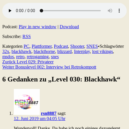
Podcast:
Play in new window
|
Download
Subscribe:
RSS
Kategorien
PC
,
Plattformer
,
Podcast
,
Shooter
,
SNES
•
Schlagwörter
32x
,
blackhawk
,
blackthorne
,
blizzard
,
Interplay
,
lost vikings
,
msdos
,
retro
,
retrogaming
,
snes
Beitragsnavigation
Zurück
Level 029: Privateer
Weiter
Bonuslevel 002: Interview bei Retrokompott
6 Gedanken zu „
Level 030: Blackhawk
“
rsn8887
sagt:
12. Juni 2019 um 04:05 Uhr
Wundervoll! Danke. Da habe ich noch einiges dazugelernt.