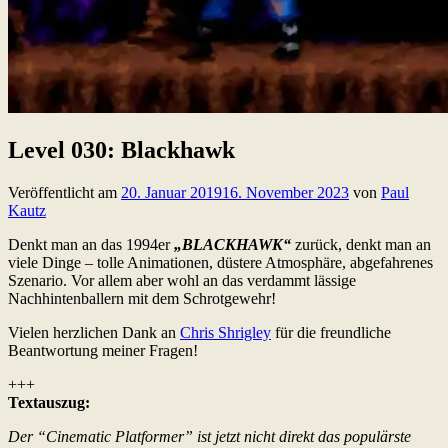
Level 030: Blackhawk
Veröffentlicht am
20. Januar 2019
16. November 2023
von
Paul
Kautz
Denkt man an das 1994er
„BLACKHAWK“
zurück, denkt man an
viele Dinge – tolle Animationen, düstere Atmosphäre, abgefahrenes
Szenario. Vor allem aber wohl an das verdammt lässige
Nachhintenballern mit dem Schrotgewehr!
Vielen herzlichen Dank an
Chris Shrigley
für die freundliche
Beantwortung meiner Fragen!
+++
Textauszug:
Der “Cinematic Platformer” ist jetzt nicht direkt das populärste