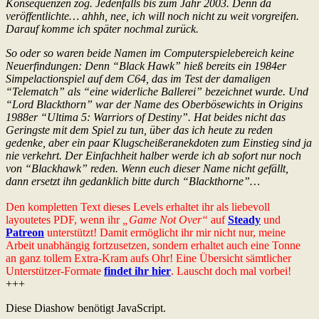
Konsequenzen zog. Jedenfalls bis zum Jahr 2003. Denn da
veröffentlichte… ahhh, nee, ich will noch nicht zu weit vorgreifen.
Darauf komme ich später nochmal zurück.
So oder so waren beide Namen im Computerspielebereich keine
Neuerfindungen: Denn “Black Hawk” hieß bereits ein 1984er
Simpelactionspiel auf dem C64, das im Test der damaligen
“Telematch” als “eine widerliche Ballerei” bezeichnet wurde. Und
“Lord Blackthorn” war der Name des Oberbösewichts in Origins
1988er “Ultima 5: Warriors of Destiny”. Hat beides nicht das
Geringste mit dem Spiel zu tun, über das ich heute zu reden
gedenke, aber ein paar Klugscheißeranekdoten zum Einstieg sind ja
nie verkehrt. Der Einfachheit halber werde ich ab sofort nur noch
von “Blackhawk” reden. Wenn euch dieser Name nicht gefällt,
dann ersetzt ihn gedanklich bitte durch “Blackthorne”…
Den kompletten Text dieses Levels erhaltet ihr als liebevoll
layoutetes PDF, wenn ihr
„Game Not Over“
auf
Steady
und
Patreon
unterstützt! Damit ermöglicht ihr mir nicht nur, meine
Arbeit unabhängig fortzusetzen, sondern erhaltet auch eine Tonne
an ganz tollem Extra-Kram aufs Ohr! Eine Übersicht sämtlicher
Unterstützer-Formate
findet ihr hier
. Lauscht doch mal vorbei!
+++
Diese Diashow benötigt JavaScript.