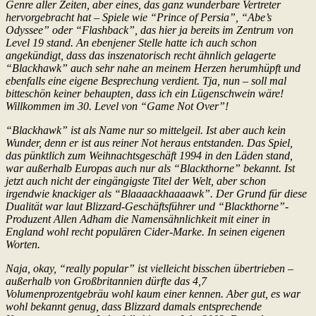
Genre aller Zeiten, aber eines, das ganz wunderbare Vertreter
hervorgebracht hat – Spiele wie “Prince of Persia”, “Abe’s
Odyssee” oder “Flashback”, das hier ja bereits im Zentrum von
Level 19 stand. An ebenjener Stelle hatte ich auch schon
angekündigt, dass das inszenatorisch recht ähnlich gelagerte
“Blackhawk” auch sehr nahe an meinem Herzen herumhüpft und
ebenfalls eine eigene Besprechung verdient. Tja, nun – soll mal
bitteschön keiner behaupten, dass ich ein Lügenschwein wäre!
Willkommen im 30. Level von “Game Not Over”!
“Blackhawk” ist als Name nur so mittelgeil. Ist aber auch kein
Wunder, denn er ist aus reiner Not heraus entstanden. Das Spiel,
das pünktlich zum Weihnachtsgeschäft 1994 in den Läden stand,
war außerhalb Europas auch nur als “Blackthorne” bekannt. Ist
jetzt auch nicht der eingängigste Titel der Welt, aber schon
irgendwie knackiger als “Blaaaackhaaaawk”. Der Grund für diese
Dualität war laut Blizzard-Geschäftsführer und “Blackthorne”-
Produzent Allen Adham die Namensähnlichkeit mit einer in
England wohl recht populären Cider-Marke. In seinen eigenen
Worten.
Naja, okay, “really popular” ist vielleicht bisschen übertrieben –
außerhalb von Großbritannien dürfte das 4,7
Volumenprozentgebräu wohl kaum einer kennen. Aber gut, es war
wohl bekannt genug, dass Blizzard damals entsprechende