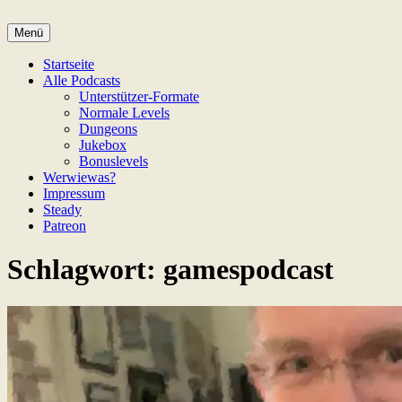
Zum
Inhalt
Menü
Game Not Over
springen
Startseite
Alle Podcasts
Unterstützer-Formate
Normale Levels
Dungeons
Jukebox
Bonuslevels
Werwiewas?
Impressum
Steady
Patreon
Schlagwort:
gamespodcast