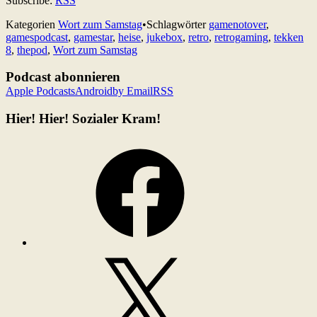
Subscribe:
RSS
Kategorien
Wort zum Samstag
•
Schlagwörter
gamenotover
,
gamespodcast
,
gamestar
,
heise
,
jukebox
,
retro
,
retrogaming
,
tekken
8
,
thepod
,
Wort zum Samstag
Podcast abonnieren
Apple Podcasts
Android
by Email
RSS
Hier! Hier! Sozialer Kram!
Facebook
X