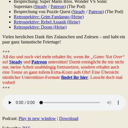
Besprechung: Super Mario Bros. Wonder VS Sonic
Superstars (
Steady
/
Patreon
) (The Pod)
Besprechung von Puzzle Quest (
Steady
/
Patreon
) (The Pod)
Retrospektive: Grim Fandango (Heise)
Retrospektive: Rebel Assault (Heise)
Retrospektive: Doom (Heise)
Vielen herzlichen Dank fürs Zulauschen und Zulesen – und habt ein
paar ganz fantastische Feiertage!
+++
All das und noch viel mehr erhaltet ihr, wenn ihr
„Game Not Over“
auf
Steady
und
Patreon
unterstützt! Damit ermöglicht ihr mir nicht
nur, meine Arbeit unabhängig fortzusetzen, sondern erhaltet auch
eine Tonne an ganz tollem Extra-Kram aufs Ohr! Eine Übersicht
sämtlicher Unterstützer-Formate
findet ihr hier
. Lauscht doch mal
vorbei!
+++
Podcast:
Play in new window
|
Download