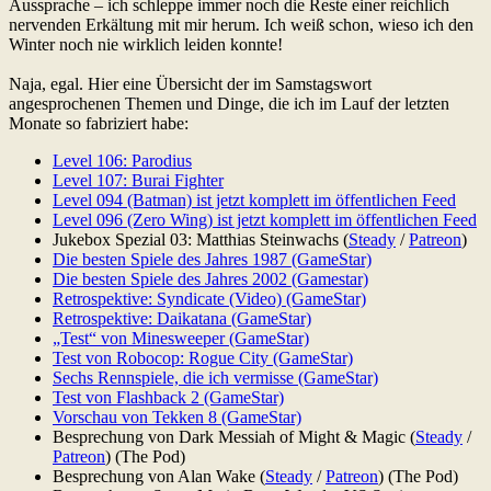
Aussprache – ich schleppe immer noch die Reste einer reichlich
nervenden Erkältung mit mir herum. Ich weiß schon, wieso ich den
Winter noch nie wirklich leiden konnte!
Naja, egal. Hier eine Übersicht der im Samstagswort
angesprochenen Themen und Dinge, die ich im Lauf der letzten
Monate so fabriziert habe:
Level 106: Parodius
Level 107: Burai Fighter
Level 094 (Batman) ist jetzt komplett im öffentlichen Feed
Level 096 (Zero Wing) ist jetzt komplett im öffentlichen Feed
Jukebox Spezial 03: Matthias Steinwachs (
Steady
/
Patreon
)
Die besten Spiele des Jahres 1987 (GameStar)
Die besten Spiele des Jahres 2002 (Gamestar)
Retrospektive: Syndicate (Video) (GameStar)
Retrospektive: Daikatana (GameStar)
„Test“ von Minesweeper (GameStar)
Test von Robocop: Rogue City (GameStar)
Sechs Rennspiele, die ich vermisse (GameStar)
Test von Flashback 2 (GameStar)
Vorschau von Tekken 8 (GameStar)
Besprechung von Dark Messiah of Might & Magic (
Steady
/
Patreon
) (The Pod)
Besprechung von Alan Wake (
Steady
/
Patreon
) (The Pod)