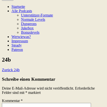
Game Not Over
Startseite
Alle Podcasts
Unterstützer-Formate
Normale Levels
Dungeons
Jukebox
Bonuslevels
Werwiewas?
Impressum
Steady
Patreon
24b
Beitragsnavigation
Zurück
24b
Schreibe einen Kommentar
Deine E-Mail-Adresse wird nicht veröffentlicht.
Erforderliche
Felder sind mit
*
markiert
Kommentar
*