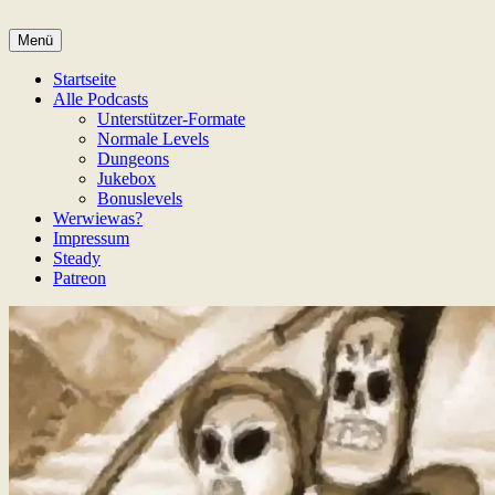
Zum
Inhalt
Menü
Game Not Over
springen
Startseite
Alle Podcasts
Unterstützer-Formate
Normale Levels
Dungeons
Jukebox
Bonuslevels
Werwiewas?
Impressum
Steady
Patreon