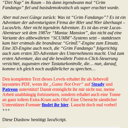
“Dirt Nap” im Raum – bis dann irgendwann mal “Grim
Fandango” fiel und basisdemokratisch als super erachtet wurde.
Aber mal zwei Gänge zurück: Was ist “Grim Fandango”? Es ist ein
Adventure der adventurigsten Firma der 80er und 90er überhaupt –
LucasArts. Aber nicht irgendein Adventure. Es ist das erste Lucas-
Abenteuer seit dem 1987er “Maniac Mansion”, das nicht auf eine
Variante des altbewährten “SCUMM”-Systems setzt – stattdessen
kam hier erstmals die brandneue “GrimE”-Engine zum Einsatz.
Eine 3D-Engine auch noch, die “Grim Fandango” folgerichtig
auch zum ersten 3D-Adventure des Unternehmens macht. Und zum
ersten Adventure, das auf die bewährte Point-n-Click-Steuerung
verzichtet, zugunsten einer Tastaturkontrolle, die… nun, darauf,
komme ich gleich noch ausführlicher zu sprechen…
Den kompletten Text dieses Levels erhaltet ihr als liebevoll
layoutetes PDF, wenn ihr
„Game Not Over“
auf
Steady
und
Patreon
unterstützt! Damit ermöglicht ihr mir nicht nur, meine
Arbeit unabhängig fortzusetzen, sondern erhaltet auch eine Tonne
an ganz tollem Extra-Kram aufs Ohr! Eine Übersicht sämtlicher
Unterstützer-Formate
findet ihr hier
. Lauscht doch mal vorbei!
+++
Diese Diashow benötigt JavaScript.