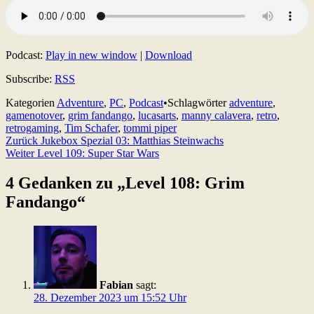
Podcast:
Play in new window
|
Download
Subscribe:
RSS
Kategorien
Adventure
,
PC
,
Podcast
•
Schlagwörter
adventure
,
gamenotover
,
grim fandango
,
lucasarts
,
manny calavera
,
retro
,
retrogaming
,
Tim Schafer
,
tommi piper
Beitragsnavigation
Zurück
Jukebox Spezial 03: Matthias Steinwachs
Weiter
Level 109: Super Star Wars
4 Gedanken zu „
Level 108: Grim
Fandango
“
Fabian
sagt:
28. Dezember 2023 um 15:52 Uhr