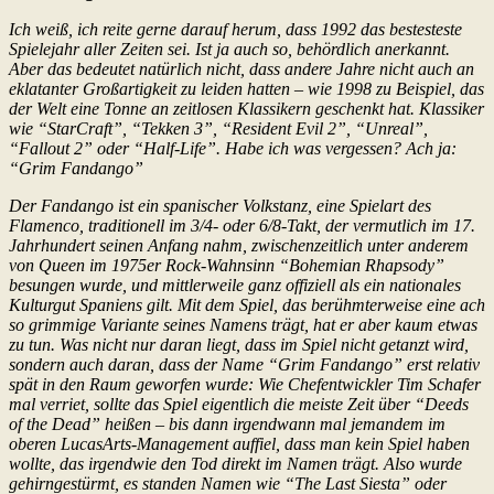
Ich weiß, ich reite gerne darauf herum, dass 1992 das bestesteste
Spielejahr aller Zeiten sei. Ist ja auch so, behördlich anerkannt.
Aber das bedeutet natürlich nicht, dass andere Jahre nicht auch an
eklatanter Großartigkeit zu leiden hatten – wie 1998 zu Beispiel, das
der Welt eine Tonne an zeitlosen Klassikern geschenkt hat. Klassiker
wie “StarCraft”, “Tekken 3”, “Resident Evil 2”, “Unreal”,
“Fallout 2” oder “Half-Life”. Habe ich was vergessen? Ach ja:
“Grim Fandango”
Der Fandango ist ein spanischer Volkstanz, eine Spielart des
Flamenco, traditionell im 3/4- oder 6/8-Takt, der vermutlich im 17.
Jahrhundert seinen Anfang nahm, zwischenzeitlich unter anderem
von Queen im 1975er Rock-Wahnsinn “Bohemian Rhapsody”
besungen wurde, und mittlerweile ganz offiziell als ein nationales
Kulturgut Spaniens gilt. Mit dem Spiel, das berühmterweise eine ach
so grimmige Variante seines Namens trägt, hat er aber kaum etwas
zu tun. Was nicht nur daran liegt, dass im Spiel nicht getanzt wird,
sondern auch daran, dass der Name “Grim Fandango” erst relativ
spät in den Raum geworfen wurde: Wie Chefentwickler Tim Schafer
mal verriet, sollte das Spiel eigentlich die meiste Zeit über “Deeds
of the Dead” heißen – bis dann irgendwann mal jemandem im
oberen LucasArts-Management auffiel, dass man kein Spiel haben
wollte, das irgendwie den Tod direkt im Namen trägt. Also wurde
gehirngestürmt, es standen Namen wie “The Last Siesta” oder