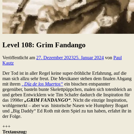
Level 108: Grim Fandango
Veröffentlicht am
27. Dezember 2023
25. Januar 2024
von
Paul
Kautz
Der Tod ist in aller Regel keine super-fröhliche Erfahrung, auf die
man sich allzu sehr freut. Die Mexikaner stehen dem finalen Abgang
mit ihrem
„Día de los Muertos“
ein bisschen entspannter
gegenüber, basteln bunte Skelettpüppchen, malen sich totenbleich an
und geben Entwicklern wie Tim Schafer dadurch die Inspiration für
das 1998er
„GRIM FANDANGO“
. Nicht die einzige Inspiration,
wohlgemerkt – aber was historische Nasen wie Humphrey Bogart
und „Big Daddy“ Ed Roth mit dem Spiel zu tun haben, erfahrt ihr in
der Folge.
+++
Textauszug: