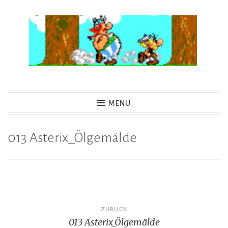
Zum
Inhalt
springen
Game Not Over
MENÜ
013 Asterix_Ölgemälde
Beitragsnavigation
ZURÜCK
013 Asterix_Ölgemälde