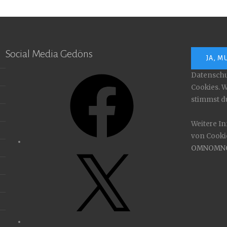
Social Media Gedöns
Facebook
Datenschu
Cookies. W
stimmst d
Weitere In
von Cookie
OMNOMN
X