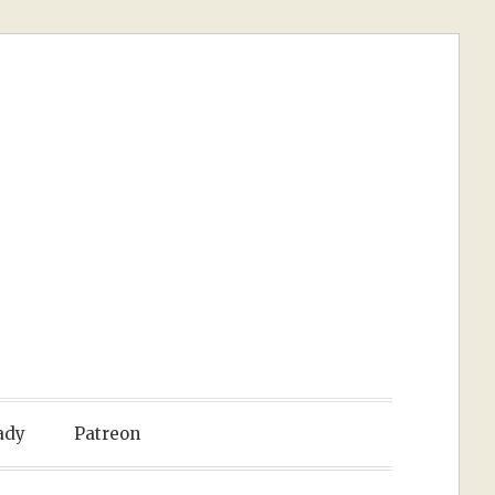
ady
Patreon