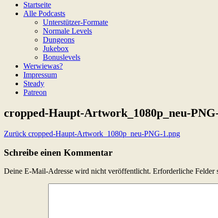
Startseite
Alle Podcasts
Unterstützer-Formate
Normale Levels
Dungeons
Jukebox
Bonuslevels
Werwiewas?
Impressum
Steady
Patreon
cropped-Haupt-Artwork_1080p_neu-PNG-
Beitragsnavigation
Zurück
cropped-Haupt-Artwork_1080p_neu-PNG-1.png
Schreibe einen Kommentar
Deine E-Mail-Adresse wird nicht veröffentlicht.
Erforderliche Felder 